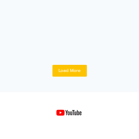
ทำไมผมถึงคิดว่าการสร้างทีมขายถึงต้องเน้นให้
นักขายช…
03/08/2026
/
หัวข้อนี้บอกเลยว่าถ้…
Read More
Load More