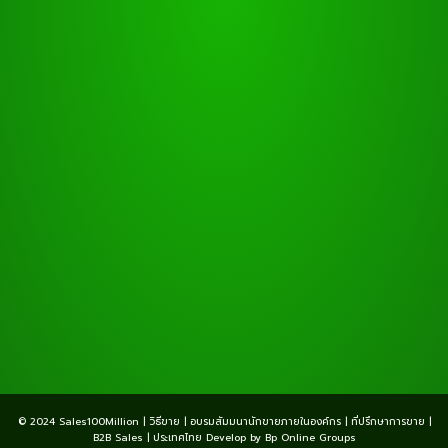
© 2024 Sales100Million | วิธีขาย | อบรมสัมมนานักขายภายในองค์กร | ที่ปรึกษาการขาย |
B2B Sales | ประเทศไทย Develop by Bp Online Groups