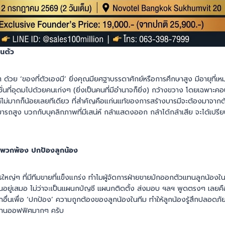
วนตัว
ๆ ด้วย ‘ของที่ตัวเองมี’ ยิ่งคุณมียศฐาบรรดาศักย์หรือการศึกษาสูง มีอายุที่เ
ั่นที่อุดมไปด้วยคนเก่งๆ (ยิ่งเป็นคนที่มีอำนาจก็ยิ่ง) กว้างขวาง โดยเฉพาะคอน
ลได้ไม่มากก็น้อยเลยทีเดียว ที่สำคัญคือแก่นแท้ของการสร้างบารมีจะต้องมาจาก
ถสูง บวกกับบุคลิกภาพที่มีเสน่ห์ กล้าแสดงออก กล้าได้กล้าเสีย จะได้เปรีย
นพวกพ้อง ปกป้องลูกน้อง
ใหญ่ๆ ที่มีทีมขายที่แข็งแกร่ง ทำไมผู้จัดการฝ่ายขายมักออกตัวแทนลูกน้องใ
นอยู่เสมอ ไม่ว่าจะเป็นแผนกบัญชี แผนกติดตั้ง ส่งมอบ ฯลฯ พูดตรงๆ เลยคือ
อื่นเพื่อ ‘ปกป้อง’ ความถูกต้องของลูกน้องในทีม ทำให้ลูกน้องรู้สึกปลอดภั
งานออฟฟิศมากๆ ครับ