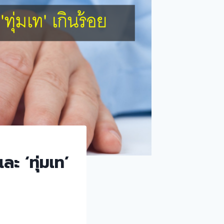
ละ ‘ทุ่มเท’