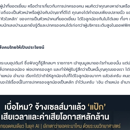
็นผู้นำที่ยอดเยี่ยม หรือตำราเกี่ยวกับการปกครองคน ผมคิดว่าคุณคงหาอ่านหรือฟ
ไงถึงจะเป็นหัวหน้าหรือผู้บังคับบัญชาที่ดีได้ คุณคงได้คำตอบเพียงปลายนิ้ว 
วใจหลัก’ ของการเป็นหัวหน้าคนที่ยอดเยี่ยม ได้ใจลูกน้องกันไม่ได้เลย ทั้งๆ ที่เรื่
บบนักเลงบ้านนอกยังรู้ดีและปกครองคนได้เก่งกว่าผู้บริหารระดับสูงในออฟฟิศเ
สังคมไทยให้เป็นประโยชน์
่าระบบอุปถัมภ์ ซึ่งฟังดูก็รู้สึกลบๆ ราชการๆ เจ้าขุนมูลนายอะไรทำนองนั้น แต่ป
พี่ปกครองน้อง พ่อปกครองลูก และทำให้ผู้รับรู้สึกว่าเป็นหนี้บุญคุณของเรา ได
ตำแหน่ง อำนาจ เรียกได้ว่าถ้าให้ลูกน้องไปก็ได้ใจลูกน้องมากๆ แล้วล่ะครับ คนเ
ุณจะใช้เรื่องนี้ในการปกครองลูกน้องเป็นหลัก จำไว้นะครับ ‘เงิน ตำแหน่ง อำนา