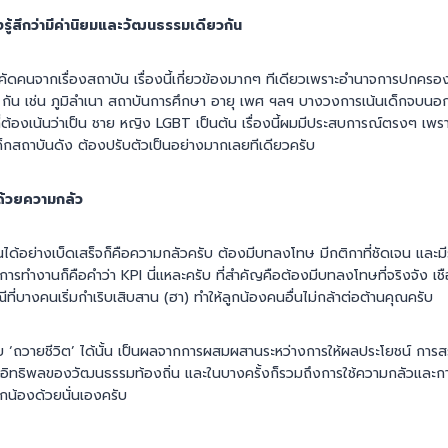
งรู้สึกว่ามีค่านิยมและวัฒนธรรมเดียวกัน
ดคนจากเรื่องสถาบัน เรื่องนี้เกี่ยวข้องมากๆ ทีเดียวเพราะอำนาจการปกครอง
นๆ กัน เช่น ภูมิลำเนา สถาบันการศึกษา อายุ เพศ ฯลฯ บางวงการเน้นเด็กจบน
ที่ต้องเน้นว่าเป็น ชาย หญิง LGBT เป็นต้น เรื่องนี้ผมมีประสบการณ์ตรงๆ เพรา
ด็กสถาบันดัง ต้องปรับตัวเป็นอย่างมากเลยทีเดียวครับ
ด้วยความกลัว
ด้อย่างเบ็ดเสร็จก็คือความกลัวครับ ต้องมีบทลงโทษ มีกติกาที่ชัดเจน และมี
การทำงานก็คือคำว่า KPI นี่แหละครับ ที่สำคัญคือต้องมีบทลงโทษที่จริงจัง เชือด
ที่บางคนเริ่มกำเริบเสิบสาน (ฮา) ทำให้ลูกน้องคนอื่นไม่กล้าต่อต้านคุณครับ
ถวายชีวิต’ ได้นั้น เป็นผลจากการผสมผสานระหว่างการให้ผลประโยชน์ การสร
ง อิทธิพลของวัฒนธรรมท้องถิ่น และในบางครั้งก็รวมถึงการใช้ความกลัวแ
น้องด้วยนั่นเองครับ