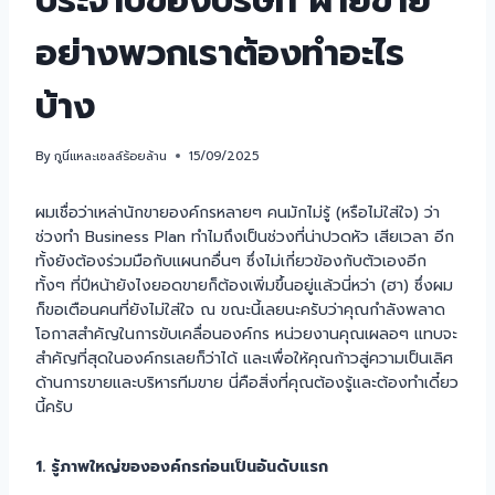
ประจำปีของบริษัท ฝ่ายขาย
อย่างพวกเราต้องทำอะไร
บ้าง
By
กูนี่แหละเซลล์ร้อยล้าน
15/09/2025
ผมเชื่อว่าเหล่านักขายองค์กรหลายๆ คนมักไม่รู้ (หรือไม่ใส่ใจ) ว่า
ช่วงทำ Business Plan ทำไมถึงเป็นช่วงที่น่าปวดหัว เสียเวลา อีก
ทั้งยังต้องร่วมมือกับแผนกอื่นๆ ซึ่งไม่เกี่ยวข้องกับตัวเองอีก
ทั้งๆ ที่ปีหน้ายังไงยอดขายก็ต้องเพิ่มขึ้นอยู่แล้วนี่หว่า (ฮา) ซึ่งผม
ก็ขอเตือนคนที่ยังไม่ใส่ใจ ณ ขณะนี้เลยนะครับว่าคุณกำลังพลาด
โอกาสสำคัญในการขับเคลื่อนองค์กร หน่วยงานคุณเผลอๆ แทบจะ
สำคัญที่สุดในองค์กรเลยก็ว่าได้ และเพื่อให้คุณก้าวสู่ความเป็นเลิศ
ด้านการขายและบริหารทีมขาย นี่คือสิ่งที่คุณต้องรู้และต้องทำเดี๋ยว
นี้ครับ
1. รู้ภาพใหญ่ขององค์กรก่อนเป็นอันดับแรก