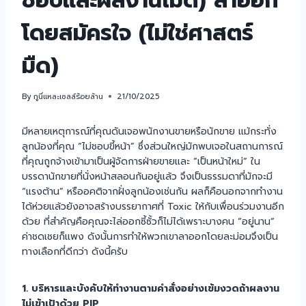
ชอบและผลงานไม่ดี) ลาออก
โดยสมัครใจ (ไม่ใช่ศาสตร์
มืด)
By
กูนี่แหละเซลล์ร้อยล้าน
21/10/2025
มีหลายเหตุการณ์ที่คุณดันเจอพนักงานขายหรือนักขาย แม้กระทั่ง
ลูกน้องที่คุณ “ไม่ชอบขี้หน้า” ซึ่งส่วนใหญ่มักพบเจอในสถานการณ์
ที่คุณถูกจ้างเข้ามาเป็นผู้จัดการฝ่ายขายและ “เป็นหน้าใหม่” ใน
บรรดานักขายที่นั่งหน้าสลอนกันอยู่แล้ว จึงเป็นธรรมดาที่มักจะมี
“แรงต้าน” หรืออคติจากฝั่งลูกน้องเช่นกัน ผลก็คือนอกจากทำงาน
ได้ห่วยแล้วยังอาจสร้างบรรยากาศที่ Toxic ให้กับเพื่อนร่วมงานอีก
ด้วย ที่สำคัญคือคุณจะไล่ออกซี้ซั้วก็ไม่ได้เพราะบางคน “อยู่นาน”
ค่าชดเชยก็แพง ดังนั้นการทำให้พวกเขาลาออกโดยละม่อมจึงเป็น
ทางเลือกที่ดีกว่า ดังนี้ครับ
1. บริหารและบังคับให้ทำงานตามคำสั่งอย่างเข้มงวดถ้าผลงาน
ไม่เข้าเป้าด้วย PIP