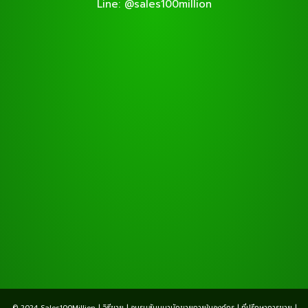
Line: @sales100million
© 2024 Sales100Million | วิธีขาย | อบรมสัมมนานักขายภายในองค์กร | ที่ปรึกษาการขาย |