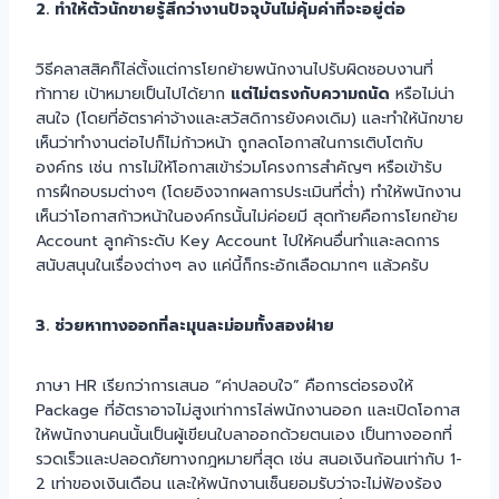
2. ทำให้ตัวนักขายรู้สึกว่างานปัจจุบันไม่คุ้มค่าที่จะอยู่ต่อ
วิธีคลาสสิคก็ไล่ตั้งแต่การโยกย้ายพนักงานไปรับผิดชอบงานที่
ท้าทาย เป้าหมายเป็นไปได้ยาก
แต่ไม่ตรงกับความถนัด
หรือไม่น่า
สนใจ (โดยที่อัตราค่าจ้างและสวัสดิการยังคงเดิม) และทำให้นักขาย
เห็นว่าทำงานต่อไปก็ไม่ก้าวหน้า ถูกลดโอกาสในการเติบโตกับ
องค์กร เช่น การไม่ให้โอกาสเข้าร่วมโครงการสำคัญๆ หรือเข้ารับ
การฝึกอบรมต่างๆ (โดยอิงจากผลการประเมินที่ต่ำ) ทำให้พนักงาน
เห็นว่าโอกาสก้าวหน้าในองค์กรนั้นไม่ค่อยมี สุดท้ายคือการโยกย้าย
Account ลูกค้าระดับ Key Account ไปให้คนอื่นทำและลดการ
สนับสนุนในเรื่องต่างๆ ลง แค่นี้ก็กระอักเลือดมากๆ แล้วครับ
3. ช่วยหาทางออกที่ละมุนละม่อมทั้งสองฝ่าย
ภาษา HR เรียกว่าการเสนอ “ค่าปลอบใจ” คือการต่อรองให้
Package ที่อัตราอาจไม่สูงเท่าการไล่พนักงานออก และเปิดโอกาส
ให้พนักงานคนนั้นเป็นผู้เขียนใบลาออกด้วยตนเอง เป็นทางออกที่
รวดเร็วและปลอดภัยทางกฎหมายที่สุด เช่น สนอเงินก้อนเท่ากับ 1-
2 เท่าของเงินเดือน และให้พนักงานเซ็นยอมรับว่าจะไม่ฟ้องร้อง