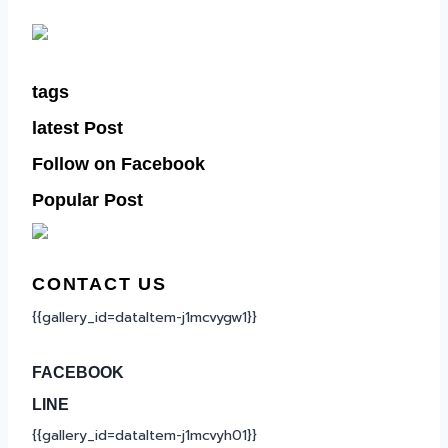
tags
latest Post
Follow on Facebook
Popular Post
CONTACT US
{{gallery_id=dataItem-j1mcvygw1}}
FACEBOOK
LINE
{{gallery_id=dataItem-j1mcvyh01}}