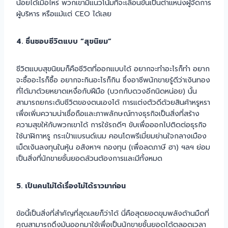
น้อยได้เมื่อไหร่ พวกเขามีแนวโน้มที่จะเลื่อนขั้นเป็นตำแหน่งผู้จัดการ
ผู้บริหาร หรือแม้แต่ CEO ได้เลย
4. ชื่นชอบชีวิตแบบ “สุขนิยม”
ชีวิตแบบสุขนิยมก็คือชีวิตที่ออกแบบได้ อยากจะทำอะไรก็ทำ อยาก
จะซื้ออะไรก็ซื้อ อยากจะกินอะไรก็กิน ซึ่งอาชีพนักขายรู้ดีว่าเงินทอง
ที่ได้มาด้วยหยาดเหงื่อกับฝีมือ (บวกกับดวงอีกนิดหน่อย) นั้น
สามารถยกระดับชีวิตของตนเองได้ การแต่งตัวดีด้วยสินค้าหรูหรา
เพื่อเพิ่มความน่าเชื่อถือและภาพลักษณ์ทางธุรกิจเป็นสิ่งที่สร้าง
ความสุขให้กับพวกเขาได้ การใช้รถดีๆ ขับเพื่อออกไปติดต่อธุรกิจ
ใช้นาฬิกาหรู กระเป๋าแบรนด์เนม คอนโดพรีเมี่ยมย่านใจกลางเมือง
เม็ดเงินลงทุนในหุ้น อสังหาฯ กองทุน (เพื่อลดภาษี ฮา) ฯลฯ ย่อม
เป็นสิ่งที่นักขายชั้นยอดล้วนต้องการและมีทั้งหมด
5. เป็นคนไม่ได้เรื่องไม่ได้ราวมาก่อน
ข้อนี้เป็นสิ่งที่สำคัญที่สุดเลยก็ว่าได้ นี่คือสุดยอดขุมพลังด้านมืดที่
คุณสามารถดึงมันออกมาใช้เพื่อเป็นนักขายชั้นยอดได้ตลอดเวลา