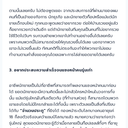
ตามนั้นเลยครับ ไม่ต้องพูดเยอะ จากประสบการณ์ที่ผ่านมาของผม
คนที่เป็นเจ้าของกิจการ นักธุรกิจ และนักขายตัวท็อปหรือแม้แต่นัก
ขายเด็กจบใหม่ ทุกคนจะพูดเลยว่าอยากรวย ต่อให้บ้านรวยอยู่แล้ว
ก็อยากรวยกว่าเดิมอีก แต่ถ้านักขายในทีมคุณเป็นคนที่ไม่อยากรวย
ใช้ชีวิตไปวันๆ รบกวนย้ายพวกเขาไปทำงานอย่างอื่นได้เลยครับ
เพราะคนพวกนี้ไม่สามารถช่วยให้คุณรวยขึ้นได้เลย นอกจากพวก
เขาจะไม่รวยขึ้นแล้ว ทัศนคติที่ไม่ตรงกันจะทำให้พวกเขาไม่ยอม
ทำงานตามคำสั่งของคุณโดยเฉพาะการไล่ล่ายอดขายได้เลยครับ
3. อยากประสบความสำเร็จจนแซงหน้าคนรุ่นเก่า
อาชีพนักขายเป็นไม่กี่อาชีพที่สามารถทำผลงานแซงหน้าคนมาก่อน
ได้ ยอดนักขายจะมีความคิดนี้และไม่กลัวใครหน้าไหนในวงการทั้ง
นั้น แม้แต่รุ่นใหญ่ในทีมเดียวกัน (ที่ทำงานห่วย) ก็สามารถโดนพวก
เขาแซงโดยไม่มีใครกล้าแซะได้ทั้งนั้น เพราะตัวเลขเป็นสิ่งที่เปรียบ
ได้กับ
“จำนวนประตู”
ที่ยิงได้ กองหน้าระดับโลกบางคนอายุแค่
18 ก็ลงตัวจริงจนคว้าแชมป์โลกมาแล้ว หมายความว่าเขาเก่งกว่า
รุ่นใหญ่ สุดยอดนักขายจะรู้ดีว่าเมื่อกลายเป็นท็อปเซลส์ทั้งๆ ที่อายุ