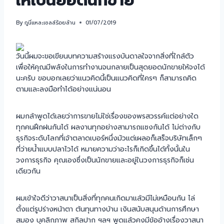
ให้เป็นยอดนักขาย
By
กูนี่แหละเซลล์ร้อยล้าน
01/07/2019
วันนี้ผมจะขอเขียนบทความสร้างแรงบันดาลใจจากสิ่งที่ใกล้ตัว
เพื่อให้คุณมีพลังในการทำงานจนกลายเป็นสุดยอดนักขายให้จงได้
นะครับ ขอบอกเลยว่าแนวคิดนี้เป็นแนวคิดที่ใครๆ ก็สามารถคิด
ตามและลงมือทำได้อย่างแน่นอน
ผมกล้าพูดได้เลยว่าการขายไม่ใช่เรื่องของพรสวรรค์แต่อย่างใด
ทุกคนฝึกฝนกันได้ ผลงานทุกอย่างสามารถแซงกันได้ ไม่ต่างกับ
ธุรกิจระดับโลกที่เจ้าตลาดเบอร์หนึ่งมัวแต่เผลอก็เสร็จบริษัทเล็กๆ
ที่ว่ายน้ำแบบปลาไวได้ หมายความว่าอะไรก็เกิดขึ้นได้ทั้งนั้นใน
วงการธุรกิจ คุณเองซึ่งเป็นนักขายและอยู่ในวงการธุรกิจก็เช่น
เดียวกัน
ผมเข้าใจดีว่าวาสนาเป็นสิ่งที่ทุกคนเกิดมาแล้วมีไม่เหมือนกัน ไล่
ตั้งแต่รูปร่างหน้าตา ต้นทุนทางบ้าน เงินสนับสนุนด้านการศึกษา
สมอง บุคลิกภาพ สกิลปาก ฯลฯ พูดแล้วคงมีข้ออ้างเรื่องวาสนา