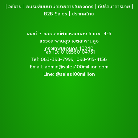
| วิธีขาย | อบรมสัมมนานักขายภายในองค์กร | ที่ปรึกษาการขาย |
B2B Sales | ประเทศไทย
เลขที่ 7 ซอยนักกีฬาแหลมทอง 5 แยก 4-5
แขวงสะพานสูง เขตสะพานสูง
กรุงเทพมหานคร 10240
Tax ID: 0105560104751
Tel: 063-398-7999, 098-915-4156
Email: admin@sales100million.com
Line: @sales100million