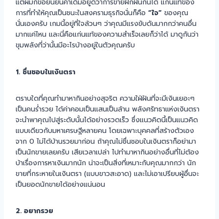
แต่ผมก็ขอยืนยันคำเดิมอยู่ดีว่าการขายฝึกฝนกันได้ แก่นแท้ของ
การที่ทำให้คุณเป็นชนะในสงครามธุรกิจนั่นก็คือ
“ใจ”
ของคุณ
นั่นเองครับ เกมนี้อยู่ที่ใจล้วนๆ ว่าคุณมีแรงขับดันมากกว่าคนอื่น
มากแค่ไหน และนี่คือแก่นแท้ของความสำเร็จเลยก็ว่าได้ มาดูกันว่า
ขุมพลังที่ว่านั้นมีอะไรบ้างอยู่ในตัวคุณครับ
1. ชื่นชอบในเงินตรา
ตราบใดที่คุณทำมาหากินอย่างสุจริต ความใฝ่ฝันที่จะมีเงินเยอะๆ
เป็นคนร่ำรวย ได้ค่าคอมเป็นแสนเป็นล้าน พลังศรัทธาแห่งเงินตรา
จะนำพาคุณไปสู่ระดับนั้นได้อย่างรวดเร็ว ซึ่งแนวคิดนี้เป็นแนวคิด
แบบเดียวกับมหาเศรษฐีหลายคน โดยเฉพาะบุคคลที่สร้างตัวเอง
จาก 0 ไม่ได้บ้านรวยมาก่อน ถ้าคุณไม่ชื่นชอบในเงินตราก็อย่ามา
เป็นนักขายเลยครับ เสียเวลาเปล่า ไปทำมาหากินอย่างอื่นที่ไม่ต้อง
บ้าเรื่องการหาเงินมากนัก น่าจะเป็นสิ่งที่เหมาะกับคุณมากกว่า นัก
ขายที่กระหายในเงินตรา (แบบขาวสะอาด) และไม่เอาเปรียบผู้อื่นจะ
เป็นยอดนักขายได้อย่างแน่นอน
2. อยากรวย