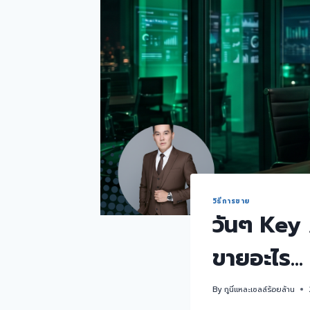
วิธีการขาย
วันๆ Key
ขายอะไร… 
By
กูนี่แหละเซลล์ร้อยล้าน