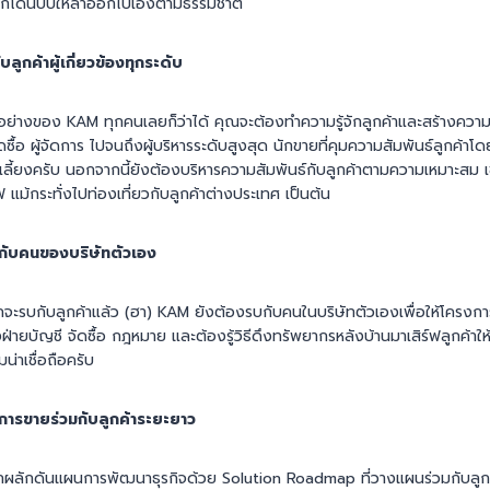
ายก็โดนบีบให้ลาออกไปเองตามธรรมชาติ
บลูกค้าผู้เกี่ยวข้องทุกระดับ
่งอย่างของ KAM ทุกคนเลยก็ว่าได้ คุณจะต้องทำความรู้จักลูกค้าและสร้างความสัม
ดซื้อ ผู้จัดการ ไปจนถึงผู้บริหารระดับสูงสุด นักขายที่คุมความสัมพันธ์ลูกค้าโด
อโอเลี้ยงครับ นอกจากนี้ยังต้องบริหารความสัมพันธ์กับลูกค้าตามความเหมาะสม 
แม้กระทั่งไปท่องเที่ยวกับลูกค้าต่างประเทศ เป็นต้น
์กับคนของบริษัทตัวเอง
จะรบกับลูกค้าแล้ว (ฮา) KAM ยังต้องรบกับคนในบริษัทตัวเองเพื่อให้โครงการรา
่ายบัญชี จัดซื้อ กฎหมาย และต้องรู้วิธีดึงทรัพยากรหลังบ้านมาเสิร์ฟลูกค้าให้เร
มน่าเชื่อถือครับ
การขายร่วมกับลูกค้าระยะยาว
ผลักดันแผนการพัฒนาธุรกิจด้วย Solution Roadmap ที่วางแผนร่วมกับลูกค