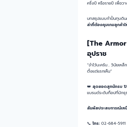
ครึ่งปี หรือรายปี เพื
บทสรุปแบบกำปั้นทุบดิ
ล่าที่ต้องคุมเกมลูกค้าใ
[The Armor o
อุปราช
“จำไว้นะครับ… วินัยเห
ตั้งแต่แรกเห็น”
👑
สุดยอดสูทนักรบ ปิ
แบรนด์ระดับท็อปที่นักธุร
สัมผัสประสบการณ์เหนื
📞
โทร:
02-684-5911