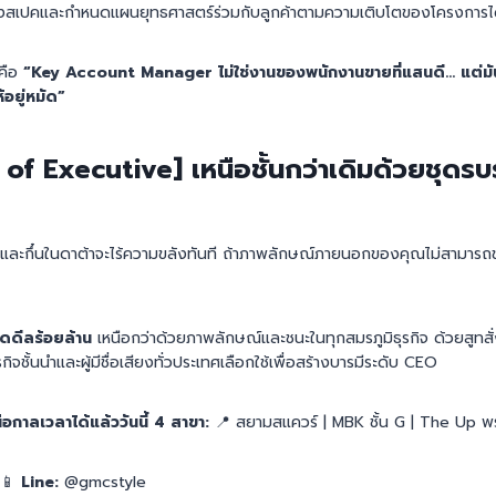
่อวางสเปคและกำหนดแผนยุทธศาสตร์ร่วมกับลูกค้าตามความเติบโตของโครงการไ
นคือ
“Key Account Manager ไม่ใช่งานของพนักงานขายที่แสนดี… แต่ม
ห้อยู่หมัด”
f Executive] เหนือชั้นกว่าเดิมด้วยชุดรบ
ล็กและกึ๋นในดาต้าจะไร้ความขลังทันที ถ้าภาพลักษณ์ภายนอกของคุณไม่สามารถข
ดดีลร้อยล้าน
เหนือกว่าด้วยภาพลักษณ์และชนะในทุกสมรภูมิธุรกิจ ด้วยสูทส
กิจชั้นนำและผู้มีชื่อเสียงทั่วประเทศเลือกใช้เพื่อสร้างบารมีระดับ CEO
อกาลเวลาได้แล้ววันนี้ 4 สาขา:
📍 สยามสแควร์ | MBK ชั้น G | The Up พร
 📱
Line:
@gmcstyle