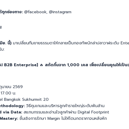
้ทุกช่องทาง:
@facebook, @instagram
!
ย. นี้)
มาเปลี่ยนทีมขายธรรมดาให้กลายเป็นกองทัพนักล่าปลาวาฬระดับ Enter
ับ:
AI B2B Enterprise]
🔥
สกัดกึ๋นจาก 1,000 เคส เพื่อเปลี่ยนคุณให้เป็น
ถุนายน 2569
17.00 น.
l Bangkok Sukhumvit 20
Methodology:
วิธีคุมเกมและบริหารลูกค้ารายใหญ่ระดับพันล้าน
 via Data:
สแกนกรรมและอ่านใจลูกค้าผ่าน Digital Footprint
Mastery:
ชั้นเชิงการรักษา Margin ไม่ให้โดนกดราคาจนหลังหัก