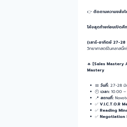
👉
ติดตามความขลังได
โค้งสุดท้ายก่อนเปิดศึก
(เสาร์-อาทิตย์ 27-28 มิ
วิทยาศาสตร์ในคลาสนี้คร
🔥
[Sales Mastery 
Mastery
📅
วันที่:
27-28 มิ
🕙
เวลา:
10.00 – 
📍
สถานที่:
Novote
✅
V.I.C.T.O.R 
✅
Reading Mind
✅
Negotiation 