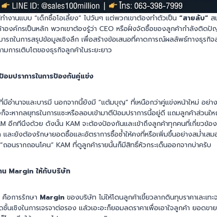
้ทำงานแบบ “เด็กซื้อโอเลี้ยง” ไปวันๆ แต่พวกเขาต้องทำตัวเป็น
“สายลับ”
สแ
องค์กรเป็นหลัก พวกเขาต้องรู้ว่า CEO หรือฝั่งจัดซื้อของลูกค้ากำลังติดปั
รถในการสรุปข้อมูลเชิงลึก เพื่อสร้างข้อเสนอที่คาดการณ์ผลลัพธ์ทางธุรกิจล
ีตามการเติบโตของธุรกิจลูกค้าในระยะยาว
้อมปราการในการป้องกันคู่แข่ง
 ที่มีอำนาจและบารมี นอกจากนี้ยังมี “แต้มบุญ” ที่เหนือกว่าคู่แข่งหน้าใหม่ อย่
แข่งก็จะหากลยุทธในการแซะหรือลอบเข้ามาตีป้อมปราการนี้อยู่ดี แถมลูกค้าส่วน
M อีกทีนึงด้วย ดังนั้น KAM จะต้องป้องกันและเข้าถึงลูกค้าทุกคนที่เกี่ยวข้อง
 และยังต้องรักษายอดซื้อและอัตราการซื้อซ้ำให้คงที่หรือเพิ่มขึ้นอย่างสม่ำเส
บ “ถอนรากถอนโคน” KAM ที่ดูลูกค้ารายนั้นก็มีสิทธิ์หัวกระเด็นออกจากบ่าครับ
าน Margin ให้กับบริษัท
 คือการรักษา
Margin
ของบริษัท ไม่ให้โดนลูกค้าเขี้ยวลากดินทุบราคาเละเท
าดชั้นเชิงในการเจรจาต่อรอง แล้วเอะอะก็ยอมลดราคาเพื่อเอาใจลูกค้า ยอดขา