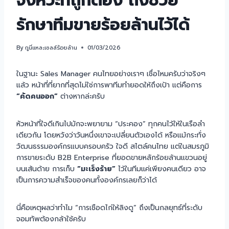
จังหวะที่ถูกต้อง ถึงช่วย
รักษาทีมขายร้อยล้านไว้ได้
By
กูนี่แหละเซลล์ร้อยล้าน
01/03/2026
ในฐานะ Sales Manager คนไทยอย่างเราๆ เชื่อไหมครับว่าจริงๆ
แล้ว หน้าที่ที่ยากที่สุดไม่ใช่การพาทีมทำยอดให้ถึงเป้า แต่คือการ
“คัดคนออก”
ต่างหากล่ะครับ
หัวหน้าที่ใจดีเกินไปมักจะพยายาม “ประคอง” ทุกคนไว้ให้ในเรือลำ
เดียวกัน โดยหวังว่าวันหนึ่งเขาจะเปลี่ยนตัวเองได้ หรือแม้กระทั่ง
วัฒนธรรมองค์กรแบบครอบครัว ใจดี สไตล์คนไทย แต่ในสมรภูมิ
การขายระดับ B2B Enterprise ที่ยอดขายหลักร้อยล้านแขวนอยู่
บนเส้นด้าย การเก็บ
“มะเร็งร้าย”
ไว้ในทีมแค่เพียงคนเดียว อาจ
เป็นการความสำเร็จของคนทั้งองค์กรเลยก็ว่าได้
นี่คือเหตุผลว่าทำไม “การเชือดไก่ให้ลิงดู” ถึงเป็นกลยุทธ์ที่ระดับ
จอมทัพต้องกล้าใช้ครับ