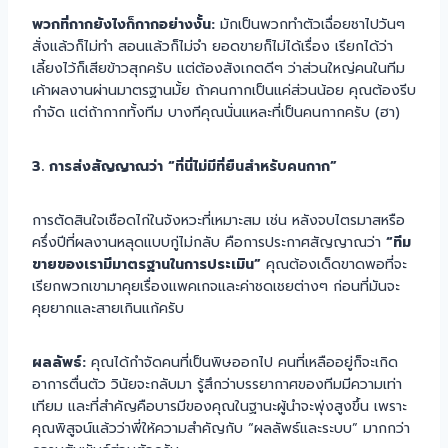
พวกที่กากยังไงก็กากอย่างงั้น:
มักเป็นพวกทำตัวเฉื่อยชาไปวันๆ
สั่งแล้วก็ไม่ทำ สอนแล้วก็ไม่จำ ยอดขายก็ไม่ได้เรื่อง เรียกได้ว่า
เลี้ยงไว้ก็เสียข้าวสุกครับ แต่ต้องสังเกตดีๆ ว่าส่วนใหญ่คนในทีม
เค้าผลงานผ่านมาตรฐานมั้ย ถ้าคนกากเป็นแค่ส่วนน้อย คุณต้องรีบ
กำจัด แต่ถ้ากากทั้งทีม บางทีคุณนั่นแหละที่เป็นคนกากครับ (ฮา)
3. การส่งสัญญาณว่า “ที่นี่ไม่มีที่ยืนสำหรับคนกาก”
การตัดสินใจเชือดไก่ในจังหวะที่เหมาะสม เช่น หลังจบไตรมาสหรือ
ครึ่งปีที่ผลงานหลุดแบบกู่ไม่กลับ คือการประกาศสัญญาณว่า
“ทีม
ขายของเรามีมาตรฐานในการประเมิน”
คุณต้องเด็ดขาดพอที่จะ
เรียกพวกเขามาคุยเรื่องแพคเกจและค่าชดเชยต่างๆ ก่อนที่มันจะ
คุยยากและสายเกินแก้ครับ
ผลลัพธ์:
คุณได้กำจัดคนที่เป็นพิษออกไป คนที่เหลืออยู่ก็จะเกิด
อาการตื่นตัว วินัยจะกลับมา รู้สึกว่าบรรยากาศของทีมมีความเท่า
เทียม และที่สำคัญคือบารมีของคุณในฐานะผู้นำจะพุ่งสูงขึ้น เพราะ
คุณพิสูจน์แล้วว่าพี่ให้ความสำคัญกับ “ผลลัพธ์และระบบ” มากกว่า