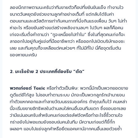
ลองนึกภาพตามนะครับว่าทีมขายตัวท็อปที่ขยันขันแข็ง ทำงานไว
ขนาดวันหยุดยังช่วยงานลูกค้าอย่างเต็มที่ แต่กลับได้รับค่า
ตอบแทนและสวัสดิการเท่ากับคนกากที่นั่งกินแรงเพื่อน วันๆ ไม่ทำ
ห่าอะไร หรือขยันสร้างแต่สร้างพลังงานลบๆ ไปวันๆ ผลก็คือคน
เก่งจะเริ่มตั้งคำถามว่า “กูจะเหนื่อยไปทำไม” ซึ่งในที่สุดคนเก่งก็จะ
ลาออกไปอยู่กับคู่แข่งที่มืออาชีพกว่า หรือออกไปเปิดบริษัทเองซะ
เลย และทีมคุณก็จะเหลือแต่คนห่วยๆ ที่ไม่มีที่ไป นี่คือจุดเริ่มต้น
ของหายนะครับ
2. มะเร็งร้าย 2 ประเภทที่ต้องรีบ “ตัด”
พวกเก่งแต่ Toxic
หรือทำตัวเป็นพิษ: พวกนี้มักเป็นพวกยอดขาย
ดูดีแต่อีโก้สูง ไม่ชอบทำตามระบบ มักจะเป็นพวกลูกรักเจ้านายจน
ทำตัวแหกคอกและทำลายวัฒนธรรมองค์กร ถ้าคุณเก็บไว้ คนเหล่า
นี้จะเริ่มขยายอิทธิพลในด้านลบใส่คนอื่นจนทีมแตก ซึ่งขอบอกเลย
ว่ามีแน่นอนครับสำหรับคนเก่งแต่เซล์ฟจัดหรือทำอะไรซี้ซั้วตามใจ
กร่างยังไม่พอแถมยังชอบข่มคนในทีม มีความเก่งแต่ก็ขี้กั้ก
เผลอๆ แอบไปแย่งลูกค้าหรือยึดแอคเคาน์จากคนอื่นเลยด้วยซ้ำ