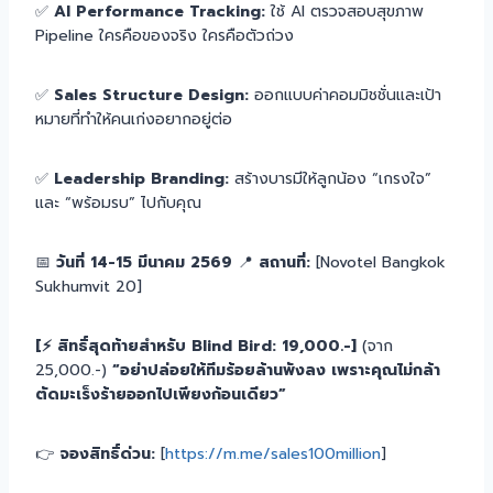
✅
AI Performance Tracking:
ใช้ AI ตรวจสอบสุขภาพ
Pipeline ใครคือของจริง ใครคือตัวถ่วง
✅
Sales Structure Design:
ออกแบบค่าคอมมิชชั่นและเป้า
หมายที่ทำให้คนเก่งอยากอยู่ต่อ
✅
Leadership Branding:
สร้างบารมีให้ลูกน้อง “เกรงใจ”
และ “พร้อมรบ” ไปกับคุณ
📅
วันที่ 14-15 มีนาคม 2569
📍
สถานที่:
[Novotel Bangkok
Sukhumvit 20]
[⚡️ สิทธิ์สุดท้ายสำหรับ Blind Bird: 19,000.-]
(จาก
25,000.-)
“อย่าปล่อยให้ทีมร้อยล้านพังลง เพราะคุณไม่กล้า
ตัดมะเร็งร้ายออกไปเพียงก้อนเดียว”
👉
จองสิทธิ์ด่วน:
[
https://m.me/sales100million
]