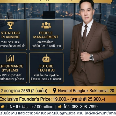
่มเบื่องาน แสดงว่าองค์กรของคุณมีปัญหาแล้วล่ะครับ ไล่ตั้งแต่งานที่ซ้ำซา