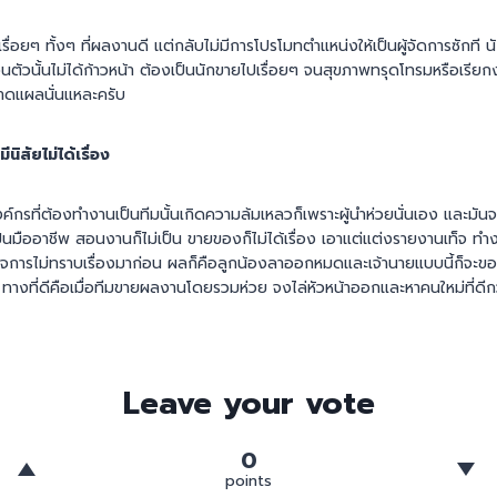
ื่อยๆ ทั้งๆ ที่ผลงานดี แต่กลับไม่มีการโปรโมทตำแหน่งให้เป็นผู้จัดการซักที นักข
่วนตัวนั้นไม่ได้ก้าวหน้า ต้องเป็นนักขายไปเรื่อยๆ จนสุขภาพทรุดโทรมหรือเรียกง่า
บาดแผลนั่นแหละครับ
ีนิสัยไม่ได้เรื่อง
งค์กรที่ต้องทำงานเป็นทีมนั้นเกิดความล้มเหลวก็เพราะผู้นำห่วยนั่นเอง และมันจะ
มืออาชีพ สอนงานก็ไม่เป็น ขายของก็ไม่ได้เรื่อง เอาแต่แต่งรายงานเท็จ ทำง
งกิจการไม่ทราบเรื่องมาก่อน ผลก็คือลูกน้องลาออกหมดและเจ้านายแบบนี้ก็จะข
า ทางที่ดีคือเมื่อทีมขายผลงานโดยรวมห่วย จงไล่หัวหน้าออกและหาคนใหม่ที่ดีก
Leave your vote
0
points