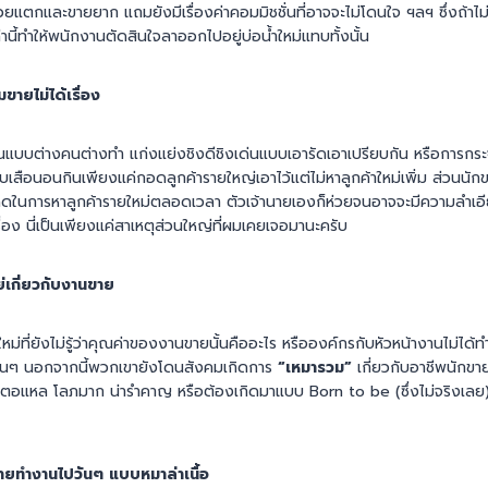
ห่วยแตกและขายยาก แถมยังมีเรื่องค่าคอมมิชชั่นที่อาจจะไม่โดนใจ ฯลฯ ซึ่งถ้าไ
ล่านี้ทำให้พนักงานตัดสินใจลาออกไปอยู่บ่อน้ำใหม่แทบทั้งนั้น
ายไม่ได้เรื่อง
านแบบต่างคนต่างทำ แก่งแย่งชิงดีชิงเด่นแบบเอารัดเอาเปรียบกัน หรือการกร
เสือนอนกินเพียงแค่กอดลูกค้ารายใหญ่เอาไว้แต่ไม่หาลูกค้าใหม่เพิ่ม ส่วนนัก
ดดในการหาลูกค้ารายใหม่ตลอดเวลา ตัวเจ้านายเองก็ห่วยจนอาจจะมีความลำเอี
ื่อง นี่เป็นเพียงแค่สาเหตุส่วนใหญ่ที่ผมเคยเจอมานะครับ
ย่เกี่ยวกับงานขาย
่ที่ยังไม่รู้ว่าคุณค่าของงานขายนั้นคืออะไร หรือองค์กรกับหัวหน้างานไม่ได้ทำ
วันๆ นอกจากนี้พวกเขายังโดนสังคมเกิดการ
“เหมารวม”
เกี่ยวกับอาชีพนักขาย 
ี้โม้ ตอแหล โลภมาก น่ารำคาญ หรือต้องเกิดมาแบบ Born to be (ซึ่งไม่จริงเลย
ายทำงานไปวันๆ แบบหมาล่าเนื้อ