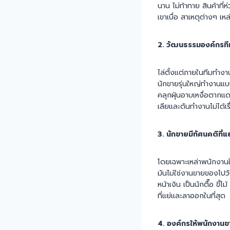
นาน ไม่ท้าทาย สินค้าที่
เขาเบื่อ สาเหตุต่างๆ เห
2. วัฒนธรรมองค์กรทีมข
ไล่ตั้งแต่ภายในทีมทำง
นักขายรุ่นใหญ่ทำงานแบบ
คลุกฝุ่นอาบเหงื่อตากแ
เลียและดันทำงานไม่ได้เร
3. นักขายมีทัศนคติที่แ
โดยเฉพาะเหล่าพนักงานใหม
มันไม่ใช่งานขายของไป
หน้าเงิน เป็นนักตื๊อ ข
ที่แย่และลาออกในที่สุด
4. องค์กรให้พนักงานข