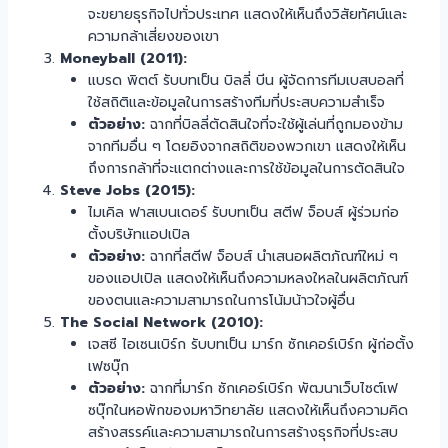
จะขยายธุรกิจไปทั่วประเทศ แสดงให้เห็นถึงวิสัยทัศน์และ
ความกล้าเสี่ยงของเขา
Moneyball (2011):
แบรด พิตต์ รับบทเป็น บิลลี่ บีน ผู้จัดการทีมเบสบอลที่
ใช้สถิติและข้อมูลในการสร้างทีมที่ประสบความสำเร็จ
ตัวอย่าง:
ฉากที่บิลลี่ตัดสินใจที่จะใช้ผู้เล่นที่ถูกมองข้าม
จากทีมอื่น ๆ โดยอิงจากสถิติของพวกเขา แสดงให้เห็น
ถึงการกล้าที่จะแตกต่างและการใช้ข้อมูลในการตัดสินใจ
Steve Jobs (2015):
ไมเคิล ฟาสเบนเดอร์ รับบทเป็น สตีฟ จ็อบส์ ผู้ร่วมก่อ
ตั้งบริษัทแอปเปิล
ตัวอย่าง:
ฉากที่สตีฟ จ็อบส์ นำเสนอผลิตภัณฑ์ใหม่ ๆ
ของแอปเปิล แสดงให้เห็นถึงความหลงใหลในผลิตภัณฑ์
ของตนและความสามารถในการโน้มน้าวใจผู้อื่น
The Social Network (2010):
เจสซี ไอเซนเบิร์ก รับบทเป็น มาร์ก ซักเคอร์เบิร์ก ผู้ก่อตั้ง
เฟซบุ๊ก
ตัวอย่าง:
ฉากที่มาร์ก ซักเคอร์เบิร์ก พัฒนาเว็บไซต์เฟ
ซบุ๊กในหอพักของมหาวิทยาลัย แสดงให้เห็นถึงความคิด
สร้างสรรค์และความสามารถในการสร้างธุรกิจที่ประสบ