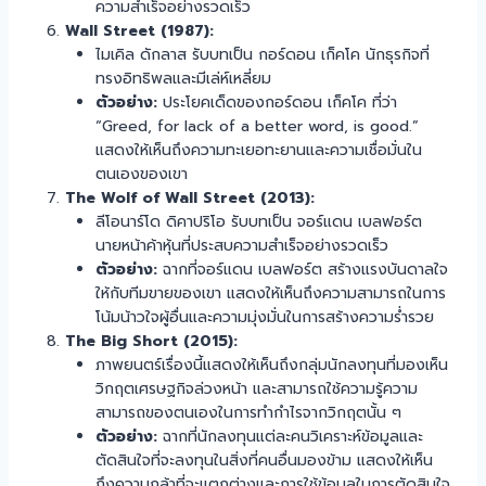
ความสำเร็จอย่างรวดเร็ว
Wall Street (1987):
ไมเคิล ดักลาส รับบทเป็น กอร์ดอน เก็คโค นักธุรกิจที่
ทรงอิทธิพลและมีเล่ห์เหลี่ยม
ตัวอย่าง:
ประโยคเด็ดของกอร์ดอน เก็คโค ที่ว่า
“Greed, for lack of a better word, is good.”
แสดงให้เห็นถึงความทะเยอทะยานและความเชื่อมั่นใน
ตนเองของเขา
The Wolf of Wall Street (2013):
ลีโอนาร์โด ดิคาปริโอ รับบทเป็น จอร์แดน เบลฟอร์ต
นายหน้าค้าหุ้นที่ประสบความสำเร็จอย่างรวดเร็ว
ตัวอย่าง:
ฉากที่จอร์แดน เบลฟอร์ต สร้างแรงบันดาลใจ
ให้กับทีมขายของเขา แสดงให้เห็นถึงความสามารถในการ
โน้มน้าวใจผู้อื่นและความมุ่งมั่นในการสร้างความร่ำรวย
The Big Short (2015):
ภาพยนตร์เรื่องนี้แสดงให้เห็นถึงกลุ่มนักลงทุนที่มองเห็น
วิกฤตเศรษฐกิจล่วงหน้า และสามารถใช้ความรู้ความ
สามารถของตนเองในการทำกำไรจากวิกฤตนั้น ๆ
ตัวอย่าง:
ฉากที่นักลงทุนแต่ละคนวิเคราะห์ข้อมูลและ
ตัดสินใจที่จะลงทุนในสิ่งที่คนอื่นมองข้าม แสดงให้เห็น
ถึงความกล้าที่จะแตกต่างและการใช้ข้อมูลในการตัดสินใจ