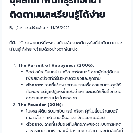
บุคลิกภาพนักธุรกิจที่น่า
ติดตามและเรียนรู้ได้ง่าย
By
กูนี่แหละเซลล์ร้อยล้าน
14/03/2025
นี่คือ 10 ภาพยนตร์ที่พระเอกมีบุคลิกภาพนักธุรกิจที่น่าติดตามและ
เรียนรู้ได้ง่าย พร้อมตัวอย่างจากในหนัง:
The Pursuit of Happyness (2006):
วิลล์ สมิธ รับบทเป็น คริส การ์ดเนอร์ ชายผู้ต่อสู้ดิ้นรน
เพื่อสร้างชีวิตที่ดีขึ้นให้กับตัวเองและลูกชาย
ตัวอย่าง:
ฉากที่คริสพยายามขายเครื่องสแกนกระดูกให้
กับหมอ แต่ถูกปฏิเสธซ้ำแล้วซ้ำเล่า แสดงให้เห็นถึงความ
อดทนและความมุ่งมั่นของเขา
The Founder (2016):
ไมเคิล คีตัน รับบทเป็น เรย์ คร็อก ผู้ที่เปลี่ยนร้านเบอร์
เกอร์เล็ก ๆ ให้กลายเป็นอาณาจักรแมคโดนัลด์
ตัวอย่าง:
ฉากที่เรย์มองเห็นศักยภาพของระบบการผลิต
อาหารแบบรวดเร็วของพี่น้องแมคโดนัลด์ และตัดสินใจที่