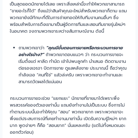
เป็นสุดยอดนักขายได้เลย เพราะสิ่งเหล่านี้จะทำให้พวกเขาสามารถ
“ขายอะไรก็ได้” ถึงแม้ว่าสินค้าคุณจะใหม่สำหรับพวกเขาก็ตาม แถม
พวกเขายังมีทักษะที่ดีในการถ่ายทอดให้กับทีมงานคนอื่นๆ ซึ่ง
พร้อมสำหรับการดึงเขามาเป็นผู้จัดการทีมและสอนทีมขายรุ่นใหม่ๆ
ในอนาคต จงถามพวกเขาระหว่างสัมภาษณ์งาน ดังนี้
ถามพวกเขาว่า
“คุณมีขั้นตอนการขายหรือกระบวนการขาย
อย่างไรบ้าง?”
ถ้าพวกเขาตอบแนวๆ ว่า กระบวนการขายจะ
เริ่มตั้งแต่ หาลีด ทำนัด เข้าไปพบลูกค้า นำเสนอ ติดตามงาน
ต่อรองเจรจา ปิดการขาย ดูแลหลังขาย ประมาณนี้ ถือว่าคุณ
กำลังเจอ “คนที่ใช่” แล้วล่ะครับ เพราะพวกเขาจะทำงานและ
สามารถวัดผลได้แน่นอน
กระบวนการขายจะช่วย “แยกแยะ” นักขายที่ขายมาได้เพราะพึ่ง
พรสวรรค์ของตัวเองเท่านั้น แถมยังทำงานไม่เป็นระบบ ซึ่งการไม่
ทำตามระบบนั้นจะทำให้คุณ “สอน” พวกเขายาก เพราะพวกเขาจะ
พึ่งแต่ประสบการณ์ที่เคยทำงานมาเท่านั้น เปิดรับความรู้ใหม่ๆ ยาก
มาก พูดง่ายๆ ก็คือ “สอนยาก” นั่นแหละครับ (แต่ไม่ทั้งหมดเนอะ
ออกตัวก่อน)