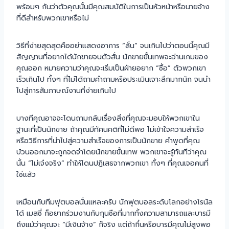
พร้อมๆ กันว่าตัวคุณนั้นมีคุณสมบัติในการเป็นหัวหน้าหรือนายจ้าง
ที่ดีสำหรับพวกเขาหรือไม่
วิธีที่ง่ายสุดสุดคืออย่าแสดงอาการ “ลั่น” จนเกินไปว่าตอนนี้คุณมี
สัญญานที่อยากได้นักขายจนตัวสั่น นักขายขั้นเทพจะอ่านเกมของ
คุณออก หมายความว่าคุณจะเริ่มเป็นฝ่ายอยาก “ซื้อ” ตัวพวกเขา
เร็วเกินไป ทั้งๆ ที่ไม่ได้ถามคำถามหรือประเมินเจาะลึกมากนัก จนนำ
ไปสู่การสัมภาษณ์งานที่ง่ายเกินไป
บางทีคุณอาจจะโดนถามกลับเรื่องสิ่งที่คุณจะมอบให้พวกเขาใน
ฐานะที่เป็นนักขาย ถ้าคุณมีทัศนคติที่ไม่ดีพอ ไม่เข้าใจความสำเร็จ
หรือวิธีการที่นำไปสู่ความสำเร็จของการเป็นนักขาย คำพูดที่คุณ
บ้วนออกมาจะถูกจดจำโดยนักขายขั้นเทพ พวกเขาจะรู้ทันทีว่าคุณ
นั้น “ไม่เจ๋งจริง” ทำให้โดนปฎิเสธจากพวกเขา ทั้งๆ ที่คุณเจอคนที่
ใช่แล้ว
เหมือนกับทีมฟุตบอลนั่นแหละครับ นักฟุตบอลระดับโลกอย่างโรนัล
โด้ เมสซี่ ก็อยากร่วมงานกับกุนซือที่มากทั้งความสามารถและบารมี
ถึงแม้ว่าคุณจะ “มีเงินจ้าง” ก็จริง แต่ถ้ากึ๋นหรือบารมีคุณไม่สูงพอ