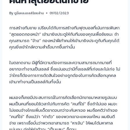
ค้นหาสุดยอดนักขาย
By
กูนี่แหละเซลล์ร้อยล้าน
01/02/2023
การสร้างทีมขาย เปรียบได้กับการสร้างทีมฟุตบอลที่เน้นการเฟ้นหา
“สุดยอดกองหน้า” เข้ามายิงประตูให้กับทีมของคุณเพื่อชัยชนะ ถ้า
คุณสามารถ “จ้าง” กองหน้าฝีเท้าคมให้เข้ามายิงประตูกับทีมคุณได้
คุณยิ่งเข้าใกล้ความสำเร็จมากขึ้นเท่านั้น
ในตลาดงาน มีผู้ที่มีความต้องการและความสามารถมากมายที่
อยากจะทำงานเป็นเซลล์ ซึ่งแน่นอนว่ามีทั้งเซลล์ที่เก่งและไม่เก่ง ไม่
ว่าใครก็ต้องการการตัดสินใจอย่างถูกต้องในการคัดเลือกบุคคล
เข้ามาทำงานเป็นเซลล์กันทั้งนั้น
ผมเองก็เคยมีประสบการณ์ในการคัดเลือกนักขายมาหลายรูปแบบ
ผมเป็นคนที่ยอมใช้เวลาไปกับการคัด “คนที่ใช่” ซึ่งถ้าไม่เจอ ผมจะ
ไม่ยอมจ้างใครเพิ่มเด็ดขาดจนกว่าจะค้นหาเจอ ผมถือคติว่าถ้าเจอ
“คนที่ใช่” ถึงแม้ว่า “ค่าตัว” ของพวกเขาจะแพงแค่ไหน ผมยินดี
จ่าย เพราะเชื่อมั่นว่าพวกเขาสามารถ “หาเงิน” ให้ผมได้มหาศาล
แน่นอน ต่อให้ค่าตัวจะ “เป็นแสน” ก็ตาม