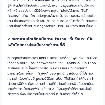
จงวิเคราะห์ให้ขาดว่าพวกเขาแชร์เรื่องราวที่ดีและน่าเชื่อถือ ถ้าคุณ
รู้สึกผิดปกติหรือจับสัญญานได้ว่าพวกเขาพูดโอ้อวดเกินจริง จง
หลีกหนีเซลล์ประเภทนี้ให้ห่างเพราะคุณกำลังได้นักขาย “ขี้โม้”
“ตอแหล” เข้ามาทำงานกับคุณแล้วล่ะครับ จงถามรายละเอียดเพิ่ม
เติมเกี่ยวกับสิ่งที่เขาเล่า เช่น ตัวเลข ขนาดของโปรเจ็ค ขั้นตอนการ
ขาย ชื่อหรือตำแหน่งของลูกค้าที่เข้าไปขาย ระยะเวลา ฯลฯ เป็นต้น
2. พยายามคัดเลือกนักขายประเภท “ที่ปรึกษา” เป็น
หลักโดยการประเมินจากคำถามที่ดี
หมดยุคแล้วกับการเอานักขายประเภท “นักตื๊อ” “พูดเก่ง” “กินเหล้า
เก่ง” “กะล่อน” แล้วหวังว่าพวกเขาจะช่วยให้คุณขายดีเหมือนเซลล์
สมัยก่อน สมัยนี้ลูกค้าเขาไม่ได้โง่นะครับ แถมยังมีทางเลือก
มากมายในการซื้อจาก “คู่แข่ง” ของคุณ นักขายในยุคนี้ที่ประสบ
ความสำเร็จจะต้องมีคุณสมบัติในการเป็น “ที่ปรึกษา” ให้กับลูกค้า
ด้วยการมีทักษะในการถามคำถามที่ดี ทักษะในการฟังที่ยอดเยี่ยม
รวมถึงการนำเสนอเพื่อ “แก้ปัญหา” ให้กับลูกค้าได้อย่างแม่นยำ
ต่างหาก จึงจะมีโอกาสเป็นนักขายที่ประสบความสำเร็จได้