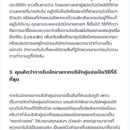
ประวัติดีๆ ยาวเป็นหางว่าว โดยเฉพาะเหล่าผู้สมัครโปรไฟล์ดีที่ย้าย
งานหลายที่มากเกินไป อยู่ได้ไม่ถึงปีหรือสองปีก็ย้ายงานไปเรื่อยๆ
อีกแล้ว หรือคนที่ตำแหน่งอัพเกรดเร็วจนผิดสังเกตแต่อยู่ที่ไหนก็
อยู่ไม่ได้นาน คุณอาจจะพลาดได้นักขายห่วยๆ ก็เป็นได้ วิธีที่ดีกว่า
คือการเอาชื่อของพวกเขาไปเช็คตามโซเชี่ยลมีเดียอย่างเฟซบุ้คหรือ
ลิ้งก์อิน (LinkedIn) เพิ่มเติมเพื่อศึกษาอุปนิสัยใจคอของพวกเขา
หรือแม้แต่การยกหูโทรถามบริษัทเก่าของพวกเขาว่าทำงานเป็น
อย่างไร ถ้ายากเกินไปก็ลองให้สายสืบที่รู้จักพวกเขามาก่อนไปถาม
การทำงานดูก็ได้ครับ
3. คุณคิดว่าการรับนักขายจากบริษัทคู่แข่งเป็นวิธีที่ดี
ที่สุด
การรับนักขายจากบริษัทคู่แข่งอาจเป็นสิ่งที่ฟังแล้วดูดี เพราะ
เป็นการตัดกำลังคู่แข่งโดยตรง แถมยังได้ลีดจากบริษัทคู่แข่งให้
คุณวิ่งไปโจมตีได้อีกด้วย แต่ผมขอให้คุณตั้งข้อสังเกตนิดนึงนะ
ครับว่าทำไมบริษัทคู่แข่งถึงยอมปล่อยนักขายของตัวเองมาเป็น
“หอกข้างแคร่” ให้มาแทงคุณเล่นๆ ด้วยเล่า สาเหตุอาจมาจากที่
พวกเขาไม่ได้เป็นของจริง เป็นแค่ตัวสำรองที่ปล่อยออกมาก็อาจไม่