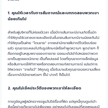
1. คุณให้เวลากับการสัมภาษณ์และบททดสอบพวกเขา
น้อยเกินไป
สำหรับผู้บริหารที่ไม่ค่อยมีเวลา เมื่อมีการสัมภาษณ์งานเกิดขึ้นมัก
ทำให้คุณใช้เวลาลงรายละเอียดในขั้นตอนสัมภาษณ์งานน้อยเกินไป
ทำให้คุณเป็นฝ่าย “โดนขาย” จากเหล่านักขายฝีปากดีไปเรียบร้อย
แล้ว คุณอาจจะหลงไปกับรูปลักษณ์หรือคำพูดหวานๆ พูดง่ายๆ ก็
คือตกอยู่ในหลุมพรางของการขาย เจอแมงโม้เข้าไปหน่อยว่าพวก
เขาเป็นสุดยอดนักขาย เป็นท็อปเซลล์ โดยที่คุณขาดการเช็คข้อมูล
หรือสัมภาษณ์ให้ท้าทายหรือทดสอบการแก้สถานการณ์ แม้แต่การ
ให้พวกเขา “ขายโชว์” ให้คุณดู เมื่อรับมาแล้วคุณอาจเจอความเสี่ยง
เรื่องการได้นักขายห่วยๆ ขี้โม้ ปากดี ก็เป็นได้
2. คุณไม่เช็คประวัติของพวกเขาให้ละเอียด
การดูข้อมูลผู้สมัครจากเรซูเม่ไม่ใช่เรื่องที่ผิด แต่ยุคนี้คุณดูแต่เจ้า
สิ่งนี้อย่างเดียวอาจไม่เพียงพอ อย่าหลงไปกับเรซูเม่ที่สวยหรูและมี