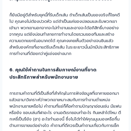
ก็ยังมีอยู่ดีสำหรับยุคนี้ที่รับเด็กเส้น ถ้าเด็กเส้นเป็นของจริงก็โชคดี
ไป คุณคงไม่ต้องปวดหัว แต่ถ้าเป็นแค่ของปลอมและรับพวกเขา
เข้ามา พวกเขานอกจากจะไม่ทำงานและอาจจะได้อภิสิทธิ์บางอย่าง
จากคุณ แต่ยังบ่อนทำลายการทำงานโดยรวมของทีมและสร้าง
ความแตกแยกในอนาคตได้ คุณคงเคยเห็นตัวอย่างจนชินแล้ว
สำหรับองค์กรที่เอาแต่รับเด็กเส้น ในระยะยาวนั้นมักมีประสิทธิภาพ
การทำงานที่ด้อยกว่าคู่แข่งอย่างมาก
6. คุณใช้คำถามในการสัมภาษณ์งานที่ขาด
ประสิทธิภาพสำหรับพนักงานขาย
การถามคำถามที่ดีเป็นสิ่งที่สำคัญในการฟังข้อมูลที่เขาคายออกมา
แล้วเอามาวิเคราะห์ว่าพวกเขาเหมาะสมกับการทำงานตำแหน่ง
พนักงานขายหรือไม่ คำถามที่แย่ก็คือคำถามปัญญาอ่อนเช่น มีแฟน
หรือยัง ชอบเล่นกีฬาอะไร งานอดิเรกชอบทำอะไร กินเหล้าได้ไหม ตี
กะหรี่เป็นรึยัง (ฮา) อะไรทำนองนี้ ซึ่งไม่ได้ทำให้คุณมุมมองหรือกึ๋น
ด้านการขายแต่อย่างใด คำถามที่ดีควรเป็นคำถามเกี่ยวกับการเช็ค