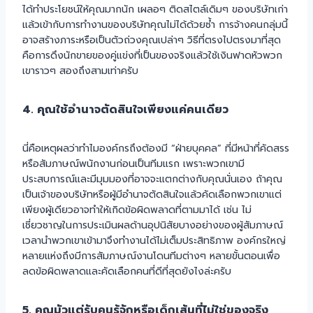
ได้ทำประโยชน์ให้คุณมากนัก เผลอๆ ติดสไตล์เดิมๆ ของบริษัทเก่า
แล้วเข้ากับการทำงานของบริษัทคุณไม่ได้ด้วยซ้ำ การจ้างคนกลุ่มนี้
อาจสร้างภาระหรือเป็นตัวถ่วงคุณเปล่าๆ วิธีที่ตรงไปตรงมาที่สุด
คือการดึงนักขายของคู่แข่งที่เป็นของจริงแล้วใช้เงินฟาดหัวพวก
เขาราวๆ สองถึงสามเท่าครับ
4. คุณใช้อำนาจตัดสินใจเพียงแค่คนเดียว
นี่คือเหตุผลว่าทำไมองค์กรถึงต้องมี “ฝ่ายบุคคล” ที่มีหน้าที่คัดสรร
หรือสัมภาษณ์พนักงานก่อนเป็นทีมแรก เพราะพวกเขามี
ประสบการณ์และมีมุมมองที่อาจจะแตกต่างกับคุณนั่นเอง ถ้าคุณ
เป็นเจ้าของบริษัทหรือผู้มีอำนาจตัดสินใจแล้วคัดเลือกพวกเขาแต่
เพียงผู้เดียวอาจทำให้เกิดข้อผิดพลาดที่ตามมาได้ เช่น ไม่
เชี่ยวชาญในการประเมินผลด้านอุปนิสัยบางอย่างของผู้สัมภาษณ์
เวลานำพวกเขาเข้ามาจึงทำงานได้ไม่เต็มประสิทธิภาพ องค์กรใหญ่
หลายแห่งถึงมีการสัมภาษณ์งานโดนทีมต่างๆ หลายขั้นตอนเพื่อ
ลดข้อผิดพลาดและคัดเลือกคนที่ดีที่สุดยังไงล่ะครับ
5. คุณมัวแต่รับคนรู้จักหรือเด็กเส้นที่ไม่ใช่ของจริง