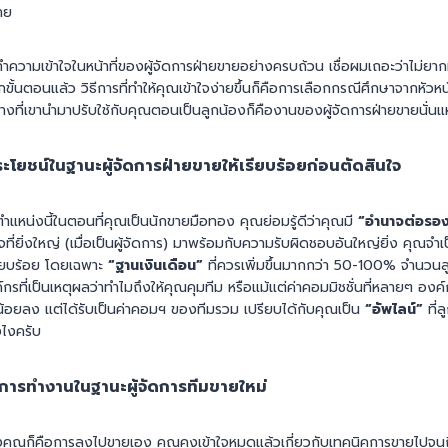
าย
ทำความเข้าใจในหน้าที่ของผู้จัดการฝ่ายขายอย่างครบถ้วน เชื่อผมเถอะว่าไม่ย
กขั้นตอนแล้ว วิธีการที่ทำให้คุณเข้าใจง่ายขึ้นก็คือการเลือกกรณีศึกษาจากหัวหน้
งที่เขานำมาปรับใช้กับคุณตอนเป็นลูกน้องก็คืองานของผู้จัดการฝ่ายขายนั่นแ
ระโยชน์ในฐานะผู้จัดการฝ่ายขายให้เรียบร้อยก่อนตัดสินใจ
บตำแหน่งนี้ในตอนที่คุณเป็นนักขายมือทอง คุณย่อมรู้ดีว่าคุณมี
“อำนาจต่อรอ
จที่ยิ่งใหญ่ (เมื่อเป็นผู้จัดการ) มาพร้อมกับความรับผิดชอบอันใหญ่ยิ่ง คุณจำเ
รียบร้อย โดยเฉพาะ
“ฐานเงินเดือน”
ที่ควรเพิ่มขึ้นมากกว่า 50-100% จำนวนล
ที่เป็นเหตุผลว่าทำไมถึงให้คุณคุมทีม หรือแม้แต่ค่าคอมมิชชั่นที่หลายๆ องค์ก
็นน้อยลง แต่ได้รับเป็นค่าคอมฯ ของทีมรวม เปรียบได้กับคุณเป็น
“อัพไลน์”
ที่
ไงครับ
ธีการทำงานในฐานะผู้จัดการทีมขายใหม่
องคุณก็คือการลงไปขายเอง คุณคงเข้าใจหมดแล้วเกี่ยวกับเทคนิคการขายไปจ