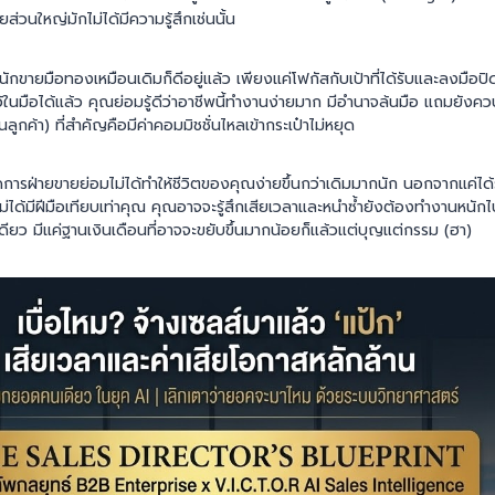
ยส่วนใหญ่มักไม่ได้มีความรู้สึกเช่นนั้น
นักขายมือทองเหมือนเดิมก็ดีอยู่แล้ว เพียงแค่โฟกัสกับเป้าที่ได้รับและลงมือปิ
ว้ในมือได้แล้ว คุณย่อมรู้ดีว่าอาชีพนี้ทำงานง่ายมาก มีอำนาจล้นมือ แถมยัง
ลูกค้า) ที่สำคัญคือมีค่าคอมมิชชั่นไหลเข้ากระเป๋าไม่หยุด
ัดการฝ่ายขายย่อมไม่ได้ทำให้ชีวิตของคุณง่ายขึ้นกว่าเดิมมากนัก นอกจากแค่ได้ร
ม่ได้มีฝีมือเทียบเท่าคุณ คุณอาจจะรู้สึกเสียเวลาและหนำซ้ำยังต้องทำงานหนักไ
เดียว มีแค่ฐานเงินเดือนที่อาจจะขยับขึ้นมากน้อยก็แล้วแต่บุญแต่กรรม (ฮา)