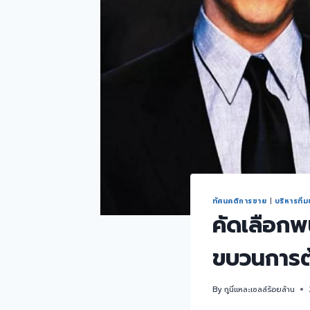
ทัศนคติการขาย
|
บริหารที
คัดเลือกพ
ขบวนการต้
By
กูนี่แหละเซลล์ร้อยล้าน