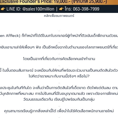
​คลิกเพื่อชมภาพยนตร์
.
n Affleck) ก็ทำหน้าที่ได้ดีในบทโบรกเกอร์ผู้ทำหน้าที่ติวเข้มเด็กฝึกงานด้วย
.
้หยิบเอามาเล่าให้เพื่อนๆ ฟัง เป็นอีกหนึ่งฉากในตำนานของโลกภาพยนตร์ที่เกี่
.
โดยเป็นฉากที่เกี่ยวกับการคัดเลือกคนเข้าทำงาน
.
นี้ ในขั้นตอนสัมภาษณ์ จะเหมือนกับให้คนที่พร้อมจะร่วมงานเป็นคนตัดสินใจด้
ไปคิดว่าเราเหมาะกับงานนี้จริงๆ หรือไม่?
.
งประชุมในทันทีทันใด จะเห็นว่าเป็นการตัดสินใจที่เด็ดขาด ตัดไฟแต่ต้นลม ต
มีบุคลิกภาพที่เหมาะสม การไม่รับคนที่มีใบอนุญาตมาแล้ว เพราะต้องการฝึกค
วัฒนธรรมเดียวกัน เรียนรู้ไปพร้อมกันเป็นกลุ่ม
.
คุณสามารถเรียนรู้จากสิ่งเหล่านี้ได้ เพื่อนำไปใช้คัดเลือกพนักงานขายใหม่
.