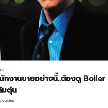
มขาย
นักงานขายอย่างนี้..ต้องดู Boil
มตุ๋น
27/01/2018