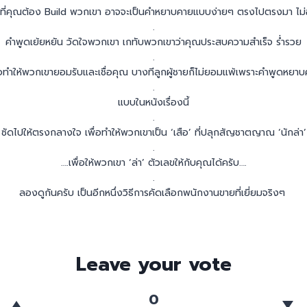
่งที่คุณต้อง Build พวกเขา อาจจะเป็นคำหยาบคายแบบง่ายๆ ตรงไปตรงมา ไม่
.
คำพูดเย้ยหยัน วัดใจพวกเขา เกทับพวกเขาว่าคุณประสบความสำเร็จ ร่ำรวย
.
่อทำให้พวกเขายอมรับและเชื่อคุณ บางทีลูกผู้ชายก็ไม่ยอมแพ้เพราะคำพูดหยา
.
แบบในหนังเรื่องนี้
.
ซัดไปให้ตรงกลางใจ เพื่อทำให้พวกเขาเป็น ‘เสือ’ ที่ปลุกสัญชาตญาณ ‘นักล่า’
.
….เพื่อให้พวกเขา ‘ล่า’ ตัวเลขให้กับคุณได้ครับ….
.
ลองดูกันครับ เป็นอีกหนึ่งวิธีการคัดเลือกพนักงานขายที่เยี่ยมจริงๆ
Leave your vote
0