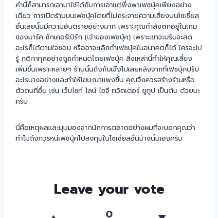
คำนี้ก็สามารถเอามาใช้ได้กับการเอาแต่พึ่งพาเฟซบุ้คเพียงอย่าง
เดียว การเปิดร้านบนเฟซบุ้คโดยที่ไม่กระจายความเสี่ยงบนโซเชี่ยล
อื่นเลยนั้นมีความอันตรายอย่างมาก เพราะคุณกำลังตกอยู่ในเกม
ของมาร์ค ซักเคอร์เบิร์ก (เจ้าของเฟซบุ้ค) เพราะเขาจะปรับจะลด
อะไรก็ได้ตามใจชอบ หรืออาจะเลิกทำเฟซบุ้คในอนาคตก็ได้ ใครจะไป
รู้ กติกาทุกอย่างถูกกำหนดโดยเฟซบุ้ค สิ่งเหล่านี้ทำให้คุณเสี่ยง
เพิ่มขึ้นเพราะหลายๆ ร้านนั้นถึงกับเจ๊งไปเลยหลังจากที่เฟซบุ้คปรับ
อะไรบางอย่างและทำให้โฆษณาแพงขึ้น คุณจึงควรสร้างร้านหรือ
ตัวตนที่อื่น เช่น เว็บไซท์ ไลน์ ไอจี ทวิตเตอร์ ยูทูป เป็นต้น ด้วยนะ
ครับ
นี่คือเหตุผลและมุมมองจากนักการตลาดอย่างผมที่จะบอกคุณว่า
ทำไมถึงควรหนีเฟซบุ้คไปลงทุนในโซเชี่ยลอื่นบ้างนั่นเองครับ
Leave your vote
0