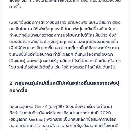
ลงอย่างมาก ต้องมีคนไลค์หรือแชร์เยอะๆ ก่อน ถึงจะมีคนมองเห็น
มากขึ้้น
เฟซบุ้คจึงต้องการให้เจ้าของธุรกิจ เจ้าของเพจ แบรนด์สินค้า ต้อง
ลงเงินโฆษณาให้เฟซบุ้คทุกกรณี โดยเฟซบุ้คจะมีเครื่องมือให้คุณ
กำหนดกลุ่มเป้าหมายว่าต้องการยิงโฆษณาไปให้ใครเห็นบ้าง ซึ่งก็
ต้องบอกว่าเฟซบุ้คจะได้เงินคุณทุกกรณี และคุณต้องจ่ายหนักขึ้น
เพื่อให้มีคนมองเห็นมากขึ้น ความยากที่มากขึ้นก็คือราคาค่าโฆษณา
จะแพงขึ้นไปอีกในอนาคต ทำให้เผลอๆ ต้นทุนเรื่องการโฆษณา
(ยิงแอด) บนเฟซบุ้คจะทำให้คุณมีผลกำไรที่น้อยลงเมื่อเทียบกับการ
โฆษณาในโซเชี่ยลมีเดียอื่น เช่น ไอจี ทวิตเตอร์ ไลน์ เป็นต้นครับ
2. กลุ่มคนรุ่นใหม่เริ่มหนีไปเล่นอย่างอื่นนอกจากเฟซบุ้
คมากขึ้น
กลุ่มคนรุ่นใหม่ Gen-Z (อายุ 18+ ไปจนถึงพวกเริ่มต้นทำงาน)
ถือว่าเป็นกลุ่มที่จะมีผลต่อโลกธุรกิจอย่างมากภายในปี 2020
(ข้อมูลจาก Gartner) พวกเขาจะเป็นกลุ่มหลักที่ซื้อสินค้าผ่านโลก
ออนไลน์มากกว่าโลกออฟไลน์ และจะทำให้ธุรกิจออนไลน์ทั้งหมดมี