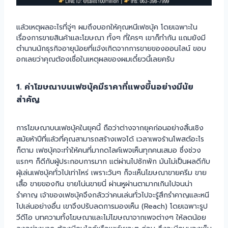
แล้วเหตุผลอะไรที่จู่ๆ ผมถึงบอกให้คุณหนีเฟซบุ้ค โดยเฉพาะใน
เรื่องการขายสินค้าและโฆษณา ทั้งๆ ที่ใครๆ เขาก็ทำกัน แถมยังมี
ตำนานนักธุรกิจอายุน้อยที่แจ้งเกิดจากการขายของออนไลน์ ขอบ
อกเลยว่าคุณต้องเชื่อในเหตุผลของผมเดี๋ยวนี้เลยครับ
1. ค่าโฆษณาบนเฟซบุ้คมีราคาที่แพงขึ้นอย่างมีนัย
สำคัญ
การโฆษณาบนเฟซบุ้คในยุคนี้ ถือว่าต่างจากยุคก่อนอย่างสิ้นเชิง
สมัยห้าปีที่แล้วที่คุณสามารถสร้างเพจได้ เวลาเพจร้านโพสต์อะไร
ก็ตาม เฟซบุ้คจะทำให้คนที่มากดไลค์เพจเห็นทุกคนเสมอ ซึ่งช่วง
แรกๆ ก็ดีกับผู้ประกอบการมาก แต่ผ่านไปซักพัก มันไม่เป็นผลดีกับ
ผุ้เล่นเฟซบุ้คทั่วไปเท่าไหร่ เพราะวันๆ ก็จะเห็นโฆษณาขายครีม ขาย
เสื้อ ขายของกิน ขายโน่นขายนี่ ผ่านหูผ่านตามากเกินไปจนน่า
รำคาญ เจ้าของเฟซบุ้คจึงกลัวว่าคนเล่นทั่วไปจะรู้สึกรำคาญและหนี
ไปเล่นอย่างอื่น เขาจึงปรับลดการมองเห็น (Reach) โดยเฉพาะรูป
วีดีโอ บทความทั้งโฆษณาและไม่โฆษณาจากเพจต่างๆ ให้ลดน้อย