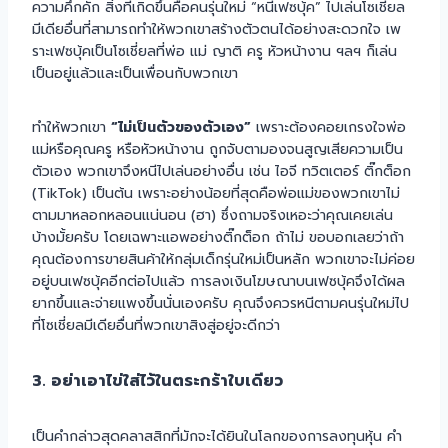
ความคึกคัก สิ่งที่เกิดขึ้นคือคนรุ่นใหม่ “หนีเฟซบุ้ค” ไปเล่นโซเชี่ยล
มีเดียอื่นที่สามารถทำให้พวกเขาสร้างตัวตนได้อย่างสะดวกใจ เพ
ราะเฟซบุ้คเป็นโซเชี่ยลที่พ่อ แม่ ญาติ ครู หัวหน้างาน ฯลฯ ก็เล่น
เป็นอยู่แล้วและเป็นเพื่อนกับพวกเขา
ทำให้พวกเขา
“ไม่เป็นตัวของตัวเอง”
เพราะต้องคอยเกรงใจพ่อ
แม่หรือคุณครู หรือหัวหน้างาน ถูกจับตามองจนสูญเสียความเป็น
ตัวเอง พวกเขาจึงหนีไปเล่นอย่างอื่น เช่น ไอจี ทวิตเตอร์ ติ๊กต็อก
(TikTok) เป็นต้น เพราะอย่างน้อยที่สุดคือพ่อแม่ของพวกเขาไม่
ตามมาหลอกหลอนแน่นอน (ฮา) ซึ่งถามจริงเหอะว่าคุณเคยเล่น
บ้างมั้ยครับ โดยเฉพาะแอพอย่างติ๊กต็อก ถ้าไม่ ขอบอกเลยว่าถ้า
คุณต้องการขายสินค้าให้กลุ่มเด็กรุ่นใหม่เป็นหลัก พวกเขาจะไม่ค่อย
อยู่บนเฟซบุ้คอีกต่อไปแล้ว การลงเงินโฆษณาบนเฟซบุ้คจึงได้ผล
ยากขึ้นและจ่ายแพงขึ้นนั่นเองครับ คุณจึงควรหนีตามคนรุ่นใหม่ไป
ที่โซเชี่ยลมีเดียอื่นที่พวกเขาสิงสู่อยู่จะดีกว่า
3. อย่าเอาไข่ใส่ไว้ในตระกร้าใบเดียว
เป็นคำกล่าวสุดคลาสสิกที่มักจะได้ยินในโลกของการลงทุนหุ้น คำ