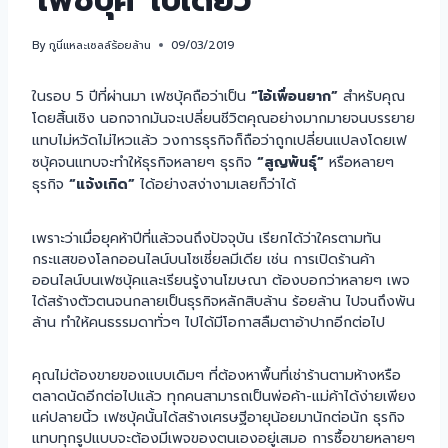
'เฟซบุ้ค' ใบเดียว
By
กูนี่แหละเซลล์ร้อยล้าน
09/03/2019
ในรอบ 5 ปีที่ผ่านมา เฟซบุ้คถือว่าเป็น
“ไอ้เพื่อนยาก”
สำหรับคุณ
โดยสิ้นเชิง นอกจากมันจะเปลี่ยนชีวิตคุณอย่างมากมายจนบรรยาย
แทบไม่หวัดไม่ไหวแล้ว วงการธุรกิจก็ถือว่าถูกเปลี่ยนแปลงโดยเฟ
ซบุ้คจนแทบจะทำให้ธุรกิจหลายๆ ธุรกิจ
“สูญพันธุ์”
หรือหลายๆ
ธุรกิจ
“แจ้งเกิด”
ได้อย่างสง่างามเลยก็ว่าได้
เพราะว่าเมื่อยุคห้าปีที่แล้วจนถึงปัจจุบัน เรียกได้ว่าใครตามทัน
กระแสของโลกออนไลน์บนโซเชี่ยลมีเดีย เช่น การเปิดร้านค้า
ออนไลน์บนเฟซบุ้คและเรียนรู้งานโฆษณา ต้องบอกว่าหลายๆ เพจ
ได้สร้างตัวตนจนกลายเป็นธุรกิจหลักสิบล้าน ร้อยล้าน ไปจนถึงพัน
ล้าน ทำให้คนธรรมดาทั่วๆ ไปได้มีโอกาสลืมตาอ้าปากอีกต่อไป
คุณไม่ต้องขายของแบบเดิมๆ ที่ต้องหาพื้นที่เช่าร้านตามห้างหรือ
ตลาดนัดอีกต่อไปแล้ว ทุกคนสามารถเป็นพ่อค้า-แม่ค้าได้ง่ายเพียง
แค่ปลายนิ้ว เฟซบุ้คนั้นได้สร้างเศรษฐีอายุน้อยมานักต่อนัก ธุรกิจ
แทบทุกรูปแบบจะต้องมีเพจของตนเองอยู่เสมอ การซื้อขายหลายๆ