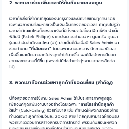
2. พวกเขาช่วยเพิ่มเวลาให้กับทีมขายของคุณ
เวลาคือสิ่งที่สำคัญที่สุดของนักธุรกิจและนักขายแทบทุกคน โดย
เฉพาะเวลางานที่ลมหายใจเป็นเงินเป็นทองตลอดเวลา ถ้าคุณไม่รู้ว่า
เวลาสำคัญแค่ไหนก็ลองเอาเงินที่มีทั้งหมดไปซื้อนาฬิกายี่ห้อ ปาเต๊ะ
ฟิลิปป์ (Patek Phillipe) ราคาประมาณล้านกว่าๆ ดูนะครับ คุณจะ
รู้เลยว่ามันสำคัญแค่ไหน (ฮา) ประเด็นก็คือเมื่อมี Sales Admin มา
ช่วยทำงาน
“ที่เสียเวลา”
โดยเฉพาะงานเอกสาร นักขายจะมีเวลา
เพิ่มขึ้นและมีเวลาออกไปหาลูกค้าได้มากขึ้น ผลก็คือนักขายมียอด
ขายและผลงานที่ดีขึ้น (เพราะไม่มีข้ออ้างว่ายุ่งงานเอกสารอีกต่อ
ไป)
3. พวกเขาคือคนช่วยหาลูกค้าที่ยอดเยี่ยม (สำคัญ)
นี่คือสุดยอดการใช้งาน Sales Admin ให้มีประสิทธิภาพสูงสุด
เพียงแค่คุณเพิ่มงานบางอย่างโดยเฉพาะ
“การโทรทำนัดลูกค้า
ใหม่”
(Cold-Calling) ช่วยทีมขาย เช่น กำหนดให้พวกเขาต้องโทร
ทำนัดเฉพาะลูกค้าใหม่วันละ 20-30 สาย โดยคุณสามารถฝึกอบรม
พวกเขาได้ด้วยการสร้างสคริปต์การโทรที่ดี พร้อมกับสอนให้พวก
เขาหาข้อมูลรายชื่อบริษัทเพื่อโทรทำนัดแทนนักขายให้ได้ ไม่ว่าจะ