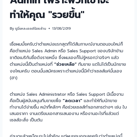
Admin เพราะพวกเขาจะ
ทำให้คุณ "รวยขึ้น"
By
กูนี่แหละเซลล์ร้อยล้าน
13/08/2019
เชื่อผมมั้ยครับว่าตำแหน่งแรกสุดที่ได้สัมภาษณ์งานตอนจบใหม่ก็
คือตำแหน่ง Sales Admin หรือ Sales Support ของบริษัทข้าม
ชาติอเมริกันชื่อดังรายหนึ่ง ซึ่งผมเองก็ไม่รู้หรอกว่าจริงๆ แล้ว
ตำแหน่งนี้เป็นตำแหน่งที่
“ช่วยเหลือ”
ทีมขาย แต่ไม่ได้เป็นนักขาย
งงไหมครับ ตอนนั้นสมัครเพราะตำแหน่งนี้มีคำว่าเซลส์แค่นั้นเอง
(ฮา)
ตำแหน่ง Sales Administrator หรือ Sales Support มีเนื้องาน
คือเป็นผู้สนับสนุนทีมขายเพื่อ
“ลดเวลา”
และทำให้ทีมนักขาย
ทำงานได้ง่ายขึ้น หน้าที่หลักๆ คือช่วยเซลส์ทำเอกสารต่างๆ เช่น ใบ
เสนอราคา งานเตรียมเอกสารเสนองาน หรืองานอะไรที่แล้วแต่
เซลส์จะสั่ง เป็นต้น
อ่านดูแล้วเหมือนจะไม่สำคัญ แต่ผมขอบอกเลยครับว่าตำแหน่งนี้