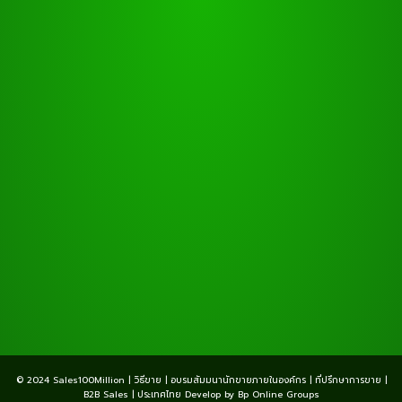
© 2024 Sales100Million | วิธีขาย | อบรมสัมมนานักขายภายในองค์กร | ที่ปรึกษาการขาย |
B2B Sales | ประเทศไทย Develop by Bp Online Groups