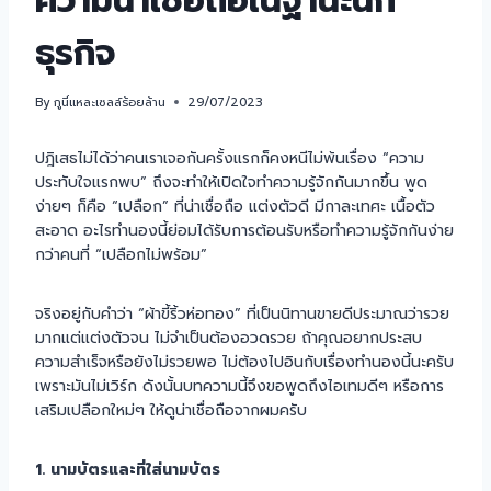
ความน่าเชื่อถือในฐานะนัก
ธุรกิจ
By
กูนี่แหละเซลล์ร้อยล้าน
29/07/2023
ปฎิเสธไม่ได้ว่าคนเราเจอกันครั้งแรกก็คงหนีไม่พ้นเรื่อง “ความ
ประทับใจแรกพบ” ถึงจะทำให้เปิดใจทำความรู้จักกันมากขึ้น พูด
ง่ายๆ ก็คือ “เปลือก” ที่น่าเชื่อถือ แต่งตัวดี มีกาละเทศะ เนื้อตัว
สะอาด อะไรทำนองนี้ย่อมได้รับการต้อนรับหรือทำความรู้จักกันง่าย
กว่าคนที่ “เปลือกไม่พร้อม”
จริงอยู่กับคำว่า “ผ้าขี้ริ้วห่อทอง” ที่เป็นนิทานขายดีประมาณว่ารวย
มากแต่แต่งตัวจน ไม่จำเป็นต้องอวดรวย ถ้าคุณอยากประสบ
ความสำเร็จหรือยังไม่รวยพอ ไม่ต้องไปอินกับเรื่องทำนองนี้นะครับ
เพราะมันไม่เวิร์ก ดังนั้นบทความนี้จึงขอพูดถึงไอเทมดีๆ หรือการ
เสริมเปลือกใหม่ๆ ให้ดูน่าเชื่อถือจากผมครับ
1. นามบัตรและที่ใส่นามบัตร