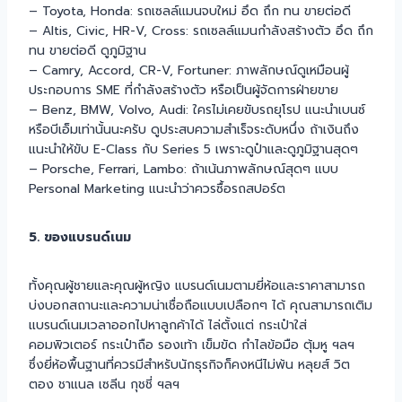
– Toyota, Honda: รถเซลล์แมนจบใหม่ อึด ถึก ทน ขายต่อดี
– Altis, Civic, HR-V, Cross: รถเซลล์แมนกำลังสร้างตัว อึด ถึก
ทน ขายต่อดี ดูภูมิฐาน
– Camry, Accord, CR-V, Fortuner: ภาพลักษณ์ดูเหมือนผู้
ประกอบการ SME ที่กำลังสร้างตัว หรือเป็นผู้จัดการฝ่ายขาย
– Benz, BMW, Volvo, Audi: ใครไม่เคยขับรถยุโรป แนะนำเบนซ์
หรือบีเอ็มเท่านั้นนะครับ ดูประสบความสำเร็จระดับหนึ่ง ถ้าเงินถึง
แนะนำให้ขับ E-Class กับ Series 5 เพราะดูป๋าและดูภูมิฐานสุดๆ
– Porsche, Ferrari, Lambo: ถ้าเน้นภาพลักษณ์สุดๆ แบบ
Personal Marketing แนะนำว่าควรซื้อรถสปอร์ต
5. ของแบรนด์เนม
ทั้งคุณผู้ชายและคุณผู้หญิง แบรนด์เนมตามยี่ห้อและราคาสามารถ
บ่งบอกสถานะและความน่าเชื่อถือแบบเปลือกๆ ได้ คุณสามารถเติม
แบรนด์เนมเวลาออกไปหาลูกค้าได้ ไล่ตั้งแต่ กระเป๋าใส่
คอมพิวเตอร์ กระเป๋าถือ รองเท้า เข็มขัด กำไลข้อมือ ตุ้มหู ฯลฯ
ซึ่งยี่ห้อพื้นฐานที่ควรมีสำหรับนักธุรกิจก็คงหนีไม่พ้น หลุยส์ วิต
ตอง ชาแนล เซลีน กุชชี่ ฯลฯ