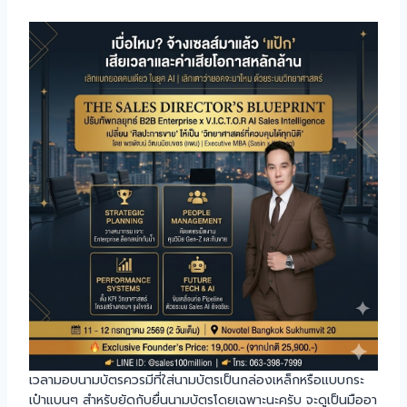
เวลามอบนามบัตรควรมีที่ใส่นามบัตรเป็นกล่องเหล็กหรือแบบกระ
เป๋าแบนๆ สำหรับยัดกับยื่นนามบัตรโดยเฉพาะนะครับ จะดูเป็นมืออา