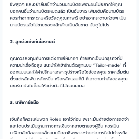
ชีพสุดๆ และอย่าลืมเช็คจำนวนนามบัตรเพราะผมไม่อยากให้คุณ
บอกคนอื่นว่านามบัตรหมดแล้ว เป็นอันขาด เพิ่มเติมคือนามบัตร
ควรทำจากกระดาษหรือวัสดุคุณภาพดี อย่าเอากระดาษห่วยๆ เป็น
นามบัตรแล้วไปขายของหลักล้านเป็นอันขาด มันดูไม่โปร
2. สูทตัวเก่งที่เนื้องานดี
คุณควรลงทุนกับการแต่งกายให้มากๆ ถ้าอยากเป็นนักธุรกิจที่มี
ความน่าเชื่อถือสูง แนะนำให้เข้าร้านตัดสูทแบบ “Tailor-made” ที่
ออกแบบและให้คำปรึกษาเฉพาะรูปร่างหรือไซส์ของคุณ ราคาเริ่มต้น
ตั้งแต่หลักพัน หลักหมื่น หรือหลักแสนก็มี ก็เอาตามกำลังของคุณ
นะครับ ยังไงก็ขอให้แต่งตัวดีไว้ก่อนเสมอ
3. นาฬิกาข้อมือ
เงินถึงก็ควรเล่นพวก Rolex เอาไว้ก่อน เพราะมันง่ายต่อการจดจำ
และโดนประเมินฐานะทางการเงินจากสายตาของผู้อื่น ควรเป็น
นาฬิกาข้อมือสายเหล็กแบบมืออาชีพเพราะง่ายต่อการใส่ไปทำธุรกิจ