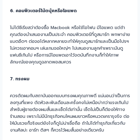
6. คอมพิวเตอร์โน้ตบุ้คหรือไอแพด
ไม่ได้ซีเรียสว่าต้องซื้อ Macbook หรือใช้ไอโฟน มีไอแพด แต่ถ้า
คุณต้องนำเสนองานเป็นประจำ คอมพิวเตอร์ที่ดูสมาร์ท พกพาง่าย
แบตอึดๆ ต่อจอได้หลากหลายจะทำให้คุณดูสมาร์ทและเป็นมือโปรฯ
ไม่ควรเอาคอมฯ เล่นเกมจอใหญ่ๆ ไปเสนองานลูกค้าเพราะมันดู
แฟนซีเกินไป หรือการมีไอแพดเอาไว้จดบันทึกงานก็ทำให้ภาพ
ลักษณ์ของคุณดูฉลาดพอสมควร
7. ทรงผม
ควรตัดผมกับสถาบันออกแบบทรงผมคุณภาพดี แน่นอนว่าเป็นการ
ลงทุนที่แพง ตัดหัวละพันเดือนละครั้งคงไม่เหนือบ่ากว่าแรงเกินไป
สำหรับผู้ชายต้องผมสั้นและเซ็ตได้เท่านั้น เซ็ตไม่เป็นก็ต้องให้ทาง
ร้านสอน เพราะไม่มีนักธุรกิจคนไหนผมยาวหรือหนวดเครารุงรัง ต่อ
ให้มันรวยก็จริงแต่ยังไงก็ดูไม่น่าเชื่อถือ ถ้าไม่ได้ทำธุรกิจเกี่ยวกับ
งานศิลปะ อาร์ท ติสๆ ก็ควรไว้ผมสั้นอย่างเดียวครับ