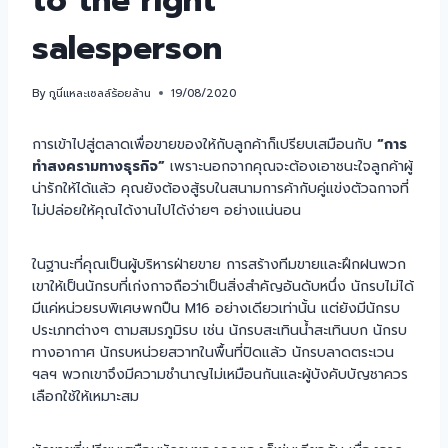
to the right
salesperson
By
กูนี่แหละเซลล์ร้อยล้าน
19/08/2020
การเข้าไปสู่ตลาดเพื่อขายของให้กับลูกค้าก็เปรียบเสมือนกับ
“การ
ทำสงครามทางธุรกิจ”
เพราะนอกจากคุณจะต้องเอาชนะใจลูกค้าผู้
น่ารักให้ได้แล้ว คุณยังต้องสู้รบในสนามการค้ากับคู่แข่งตัวฉกาจที่
ไม่ปล่อยให้คุณได้งานไปได้ง่ายๆ อย่างแน่นอน
ในฐานะที่คุณเป็นผู้บริหารฝ่ายขาย การสร้างทีมขายและฝึกฝนพวก
เขาให้เป็นนักรบที่เก่งกาจถือว่าเป็นสิ่งสำคัญอันดับหนึ่ง นักรบไม่ได้
มีแค่หน่วยรบพิเศษพกปืน M16 อย่างเดียวเท่านั้น แต่ยังมีนักรบ
ประเภทต่างๆ ตามสมรภูมิรบ เช่น นักรบสะเทินน้ำสะเทินบก นักรบ
ทางอากาศ นักรบหน่วยสวาทในพื้นที่ปิดแล้ว นักรบลาดตระเวน
ฯลฯ พวกเขาจึงมีความชำนาญไม่เหมือนกันและผู้บังคับบัญชาควร
เลือกใช้ให้เหมาะสม