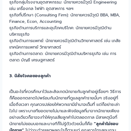
ธุรกิจกลุ่มโรงงานอุตสาหกรรม: นักขายควรมีวุฒิ Engineering
เช่น เครื่องกล ไฟฟ้า อุตสาหการ ฯลฯ
ธุรกิจที่ปรึกษา (Consulting Firm): นักขายควรมีวุฒิ BBA, MBA,
Finance, Econ, Accounting
ธุรกิจด้านการบริการและอุปโภคบริโภค: นักขายควรมีวุฒิด้าน
บริหารธุรกิจ
ธุรกิจด้านการแพทย์: นักขายควรมีวุฒิด้านวิทยาศาสตร์ เช่น เภสัช
เทคนิคการแพทย์ วิทยาศาสตร์
ธุรกิจด้านการตลาด: นักขายควรมีวุฒิด้านบริหารธุรกิจ เช่น การ
ตลาด บัญชี เศรษฐศาสตร์
3. นิสัยใจคอของลูกค้า
เป็นอะไรที่ควรศึกษาไว้และสังเกตนักขายกับลูกค้าอยู่เรื่อยๆ วิธีการ
ก็คือออกตลาดไปพร้อมกับนักขายที่ดูแลลูกค้ารายนั้นๆ จริงอยู่ที่
เมื่อถึงเวลา คุณควรปล่อยให้พวกเขามีอำนาจเต็มที่ แต่ก็อย่าชะล่า
ใจไป เพราะบางทียอดขายไม่มาและฟังข้อมูลที่มาจากนักขายเพียง
อย่างเดียวก็อาจจะทำให้คุณเสียลูกค้าไปตลอดกาล มีสาเหตุนึงที่
นักขายไม่ยอมบอกและบางทีก็ไม่รู้ตัวด้วยนั่นก็คือ
“ลูกค้าไม่ชอบ
นักขาย”
ไม่ว่าจะด้วยเหตุผลอะไรก็ตามแต่ คุณควรโทรสอบถาม