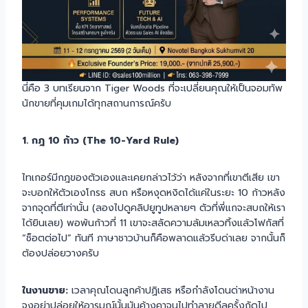
นี่คือ 3 บทเรียนจาก Tiger Woods ที่จะเปลี่ยนคุณให้เป็นจอมทัพ
นักขายที่คุมเกมได้ทุกสถานการณ์ครับ
1. กฎ 10 ก้าว (The 10-Yard Rule)
ไทเกอร์มีกฎของตัวเองและเคยกล่าวไว้ว่า หลังจากที่เขาตีเสีย เขา
จะบอกให้ตัวเองโกรธ สบถ หรือหงุดหงิดได้แค่ในระยะ 10 ก้าวหลัง
จากจุดที่ตีเท่านั้น (ลองไปดูคลิปยูทูปหลายๆ ตัวที่พี่แกจะสบถให้เรา
ได้ยินเลย) พอพ้นก้าวที่ 11 เขาจะสลัดความล้มเหลวทิ้งแล้วโฟกัสที่
“ช็อตต่อไป” ทันที ภาษาชาวบ้านก็คือพลาดแล้วรีบด่าเลย จากนั้นก็
ต้องปล่อยวางครับ
ในงานขาย:
เวลาคุณโดนลูกค้าปฏิเสธ หรือกำลังโดนด่าหน้างาน
จงอย่าปล่อยให้อารมณ์นั้นมันค้างคาจนไปทำลายดีลครั้งถัดไป