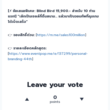
[⚡️ ข้อเสนอพิเศษ: Blind Bird 15,900.- สำหรับ 10 ท่าน
แรก!]
“เลิกเป็นเซลล์ที่ตื่นสนาม… แล้วมาเป็นจอมทัพที่คุมเกม
ได้เบ็ดเสร็จ”
👉
จองสิทธิ์ด่วน:
[
https://m.me/sales100million
]
👉
รายละเอียดหลักสูตร:
[
https://www.eventpop.me/e/137299/personal-
branding-44th
]
Leave your vote
0
points