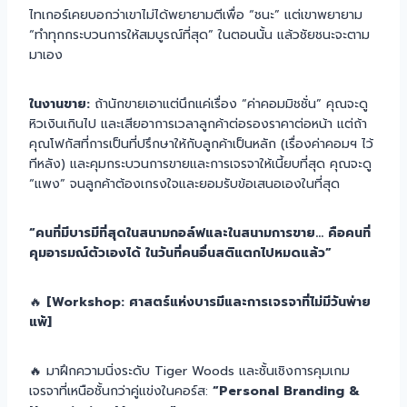
ไทเกอร์เคยบอกว่าเขาไม่ได้พยายามตีเพื่อ “ชนะ” แต่เขาพยายาม
“ทำทุกกระบวนการให้สมบูรณ์ที่สุด” ในตอนนั้น แล้วชัยชนะจะตาม
มาเอง
ในงานขาย:
ถ้านักขายเอาแต่นึกแค่เรื่อง “ค่าคอมมิชชั่น” คุณจะดู
หิวเงินเกินไป และเสียอาการเวลาลูกค้าต่อรองราคาต่อหน้า แต่ถ้า
คุณโฟกัสที่การเป็นที่ปรึกษาให้กับลูกค้าเป็นหลัก (เรื่องค่าคอมฯ ไว้
ทีหลัง) และคุมกระบวนการขายและการเจรจาให้เนี้ยบที่สุด คุณจะดู
“แพง” จนลูกค้าต้องเกรงใจและยอมรับข้อเสนอเองในที่สุด
“คนที่มีบารมีที่สุดในสนามกอล์ฟและในสนามการขาย… คือคนที่
คุมอารมณ์ตัวเองได้ ในวันที่คนอื่นสติแตกไปหมดแล้ว”
🔥
[Workshop: ศาสตร์แห่งบารมีและการเจรจาที่ไม่มีวันพ่าย
แพ้]
🔥 มาฝึกความนิ่งระดับ Tiger Woods และชั้นเชิงการคุมเกม
เจรจาที่เหนือชั้นกว่าคู่แข่งในคอร์ส:
“Personal Branding &