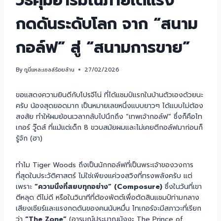
วิธีคุมอารมณ์ภายใต้แรง
กดดันระดับโลก จาก “สนาม
กอล์ฟ” สู่ “สนามการขาย”
By
กูนี่แหละเซลล์ร้อยล้าน
27/02/2026
ขอแสดงความยินดีกับโปรจีโน่ ที่ได้แชมป์แรกในบ้านตัวเองด้วยนะ
ครับ น้องสุดยอดมาก เป็นหมายเลขหนึ่งแบบยาวๆ ได้แบบไม่ต้อง
สงสัย ทำให้ผมย้อนเวลากลับไปนึกถึง “เทพเจ้ากอล์ฟ” ซึ่งก็คือไท
เกอร์ วู๊ดส์ ที่แม้แต่เด็ก 8 ขวบสมัยผมและไม่เคยตีกอล์ฟมาก่อนก็
รู้จัก (ฮา)
ทำไม Tiger Woods ถึงเป็นนักกอล์ฟที่เป็นพระเจ้าของวงการ
ที่สุดในประวัติศาสตร์ ไม่ใช่เพียงแค่วงสวิงที่ทรงพลังครับ แต่
เพราะ
“ความนิ่งที่สยบทุกอย่าง” (Composure)
ซึ่งในวันที่เขา
ตีหลุด ตีไม่ดี หรือในวินาทีที่ต้องพัตต์เพื่อตัดสินแชมป์ท่ามกลาง
เสียงเชียร์และแรงกดดันของคนนับหมื่น ไทเกอร์จะมีสภาวะที่เรียก
ว่า
“The Zone”
(อารมณ์ประมาณมังงะ The Prince of