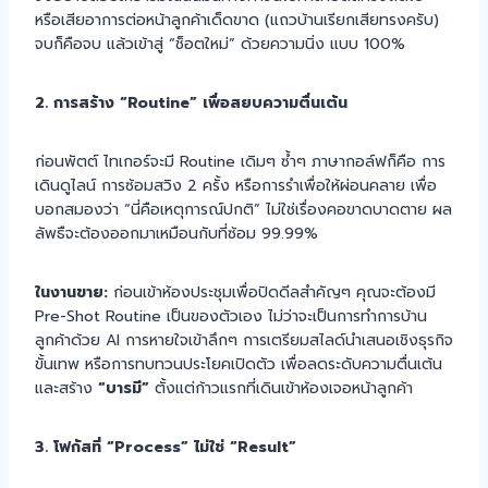
หรือเสียอาการต่อหน้าลูกค้าเด็ดขาด (แถวบ้านเรียกเสียทรงครับ)
จบก็คือจบ แล้วเข้าสู่ “ช็อตใหม่” ด้วยความนิ่ง แบบ 100%
2. การสร้าง “Routine” เพื่อสยบความตื่นเต้น
ก่อนพัตต์ ไทเกอร์จะมี Routine เดิมๆ ซ้ำๆ ภาษากอล์ฟก็คือ การ
เดินดูไลน์ การซ้อมสวิง 2 ครั้ง หรือการรำเพื่อให้ผ่อนคลาย เพื่อ
บอกสมองว่า “นี่คือเหตุการณ์ปกติ” ไม่ใช่เรื่องคอขาดบาดตาย ผล
ลัพธืจะต้องออกมาเหมือนกับที่ซ้อม 99.99%
ในงานขาย:
ก่อนเข้าห้องประชุมเพื่อปิดดีลสำคัญๆ คุณจะต้องมี
Pre-Shot Routine เป็นของตัวเอง ไม่ว่าจะเป็นการทำการบ้าน
ลูกค้าด้วย AI การหายใจเข้าลึกๆ การเตรียมสไลด์นำเสนอเชิงธุรกิจ
ขั้นเทพ หรือการทบทวนประโยคเปิดตัว เพื่อลดระดับความตื่นเต้น
และสร้าง
“บารมี”
ตั้งแต่ก้าวแรกที่เดินเข้าห้องเจอหน้าลูกค้า
3. โฟกัสที่ “Process” ไม่ใช่ “Result”