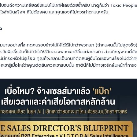
จนถึงความเกลียดชังแบบไม่เผาผีเลยด้วยซ้ำครับ มาดูกันว่า Toxic People 
อะไรจำเป็นจริงๆ ก็ไม่ต้องคบ และคุณเองก็ไม่ควรทำตามนะครับ
ด
มบางอย่างที่จะกดคนรอบข้างไม่ให้ได้ดีไปกว่าพวกเขา (ถ้าคนคนนั้นไม่สุดจริง) 
รจับผิดซึ่งมันก็ไม่ได้ทำให้ชีวิตของพวกเขาดีขึ้นแต่อย่างใด ส่วนใหญ่พวกนี้ม
ีทรงหรือไม่รู้เรื่อง คุณก็จะกลายเป็นคนที่ตัดสินผู้อื่นโดยเฉพาะเรื่องไม่ดีว่าค
กเขารู้เมื่อไหร่ว่าคุณตัดสินพวกเขาแบบนั้น ชาตินี้ก็ไม่มีทางเจริญในหน้าที่การ