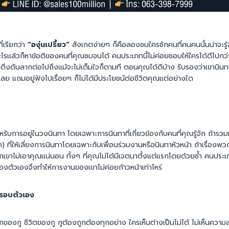
่เรียกว่า
“องุ่นเปรี้ยว”
สังเกตง่ายๆ ก็คือลองชมใครซักคนที่คนคนนั้นน่าจะรู้จ
ไรแล้วก็หาข้อติของคนที่คุณชมจนได้ คนประเภทนี้ไม่ค่อยชอบให้ใครได้ดีไปกว่
ังดึงดันลากต่อไปถึงแม้จะไม่เต็มใจก็ตามที ตอนคุณได้ดีบ้าง รับรองว่าเขานิ
ลย แถมอยู่ฟังไปเรื่อยๆ ก็ไม่ได้มีประโยชน์ต่อชีวิตคุณแต่อย่างใด
สำหรับการอยู่ในวงนินทา โดยเฉพาะการนินทาที่เกี่ยวข้องกับคนที่คุณรู้จัก ถ้าร
) ที่ให้เลี่ยงการนินทาโดยเฉพาะกับเพื่อนร่วมงานหรือนินทาหัวหน้า ถ้าเรื่องพวกน
เขาไม่เอาคุณแน่นอน ทั้งๆ ที่คุณไม่ได้มีเจตนาตั้งแต่แรกโดยด้วยซ้ำ คนประเภท
องของตัวเองจึงทำให้การงานของเขาไม่ค่อยก้าวหน้าเท่าไหร่
นรอบตัวเอง
ลกของกู ชีวิตของกู กูต้องถูกต้องทุกอย่าง ใครเห็นต่างเป็นไม่ได้ ไม่เห็นความ