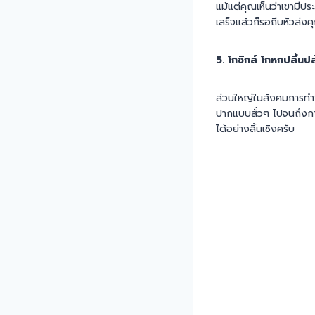
แม้แต่คุณเห็นว่าเขามีป
เสร็จแล้วก็รอถีบหัวส่
5. โกซิกส์ โกหกปลิ้น
ส่วนใหญ่ในสังคมการทำง
ปากแบบสั่วๆ ไปจนถึงกา
ได้อย่างสิ้นเชิงครับ