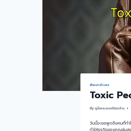
พัฒนาตัวเอง
Toxic Peo
By
กูนี่แหละเซลล์ร้อยล้าน
วันนี้จะขอพูดถึงคนที่ท
ทำให้ธุรกิจของคุณล่มสล