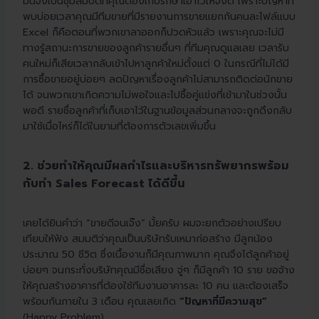
มันจึงเป็นขุมสมบัติที่คุณต้องเก็บรักษาเอาไว้ให้จงดี เพราะปัญหาที่
พบบ่อยเวลาคุณมีทีมขายที่มีรายงานการขายแยกกันคนละไฟล์แบบ
Excel ก็คือตอนที่พวกเขาลาออกก็ปวดหัวแล้ว เพราะคุณจะไม่มี
ทางรู้สถานะการขายของลูกค้ารายอื่นๆ ที่ทีมคุณดูแลเลย เวลารับ
คนใหม่ก็เสียเวลากลับเข้าไปหาลูกค้าใหม่ตั้งแต่ 0 ในกรณีที่ไม่ได้มี
การซื้อขายอยู่บ่อยๆ ลดปัญหาเรื่องลูกค้าไม่สามารถติดต่อนักขาย
ได้ จนพวกเขาเกิดความไม่พอใจและไปซื้อคู่แข่งที่เข้ามาในช่วงนั้น
พอดี รายชื่อลูกค้าที่เก็บเอาไว้ในฐานข้อมูลส่วนกลางจะถูกดึงกลับ
มาใช้เมื่อไหร่ก็ได้ในยามที่ต้องการตัวเลขเพิ่มขึ้น
2. ช่วยทำให้คุณมีผลกำไรและบริหารทรัพยากรพร้อม
กับทำ Sales Forecast ได้ดีขึ้น
เคยได้ยินคำว่า “ขายดีจนเจ๊ง” มั้ยครับ ผมจะยกตัวอย่างเปรียบ
เทียบให้ฟัง สมมติว่าคุณเป็นบริษัทรับเหมาก่อสร้าง มีลูกน้อง
ประมาณ 50 ชีวิต ซึ่งเนื้องานก็มีคุณภาพมาก คุณจึงได้ลูกค้าอยู่
บ่อยๆ จนกระทั่งบริษัทคุณมีชื่อเสียง จู่ๆ ก็มีลูกค้า 10 ราย ขอจ้าง
ให้คุณสร้างอาคารที่ต้องใช้ทีมงานอาคารละ 10 คน และต้องเสร็จ
พร้อมกันภายใน 3 เดือน คุณเลยเกิด
“ปัญหาที่มีความสุข”
(Happy Problem)