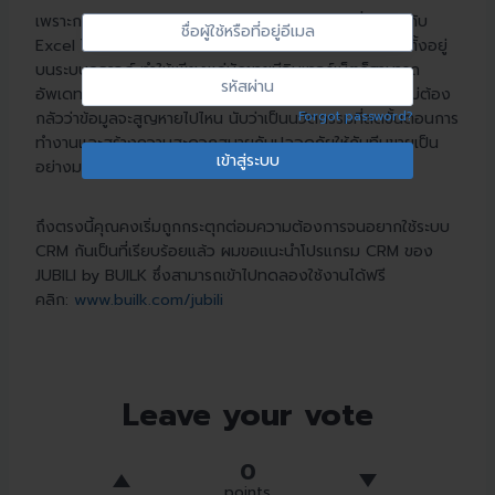
Sign
เพราะการใช้ CRM สามารถลดเวลาการป้อนข้อมูลเมื่อเทียบกับ
ชื่อ
Excel ได้อย่างมาก แถมยังเป็นระบบอัตโนมัติซึ่งส่วนใหญ่ตั้งอยู่
In
ผู้
บนระบบคลาวด์ ทำให้เพียงแค่นักขายมีอินเทอร์เน็ตก็สามารถ
ใช้
รหัส
อัพเดทข้อมูลจากที่ไหนก็ได้ ต่อให้คอมฯ ของพวกเขาพังก็ไม่ต้อง
หรือ
ผ่าน
Forgot password?
กลัวว่าข้อมูลจะสูญหายไปไหน นับว่าเป็นนวัตกรรมที่ลดขั้นตอนการ
ที่
ทำงานและสร้างความสะดวกสบายกับปลอดภัยให้กับทีมขายเป็น
อยู่
อย่างมาก
อีเมล
ถึงตรงนี้คุณคงเริ่มถูกกระตุกต่อมความต้องการจนอยากใช้ระบบ
CRM กันเป็นที่เรียบร้อยแล้ว ผมขอแนะนำโปรแกรม CRM ของ
JUBILI by BUILK ซึ่งสามารถเข้าไปทดลองใช้งานได้ฟรี
คลิก:
www.builk.com/jubili
Leave your vote
0
points