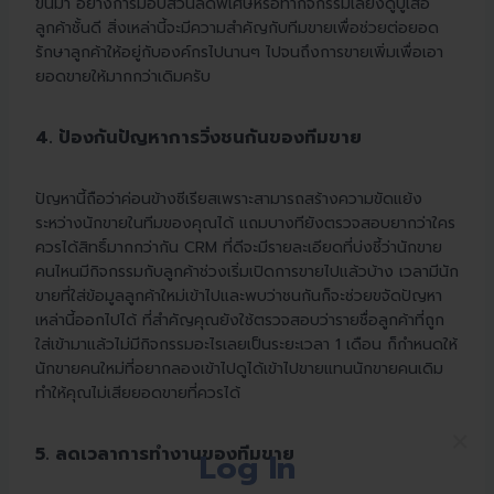
ขึ้นมา อย่างการมอบส่วนลดพิเศษหรือทำกิจกรรมเลี้ยงดูปูเสื่อ
ลูกค้าชั้นดี สิ่งเหล่านี้จะมีความสำคัญกับทีมขายเพื่อช่วยต่อยอด
รักษาลูกค้าให้อยู่กับองค์กรไปนานๆ ไปจนถึงการขายเพิ่มเพื่อเอา
ยอดขายให้มากกว่าเดิมครับ
4. ป้องกันปัญหาการวิ่งชนกันของทีมขาย
ปัญหานี้ถือว่าค่อนข้างซีเรียสเพราะสามารถสร้างความขัดแย้ง
ระหว่างนักขายในทีมของคุณได้ แถมบางทียังตรวจสอบยากว่าใคร
ควรได้สิทธิ์มากกว่ากัน CRM ที่ดีจะมีรายละเอียดที่บ่งชี้ว่านักขาย
คนไหนมีกิจกรรมกับลูกค้าช่วงเริ่มเปิดการขายไปแล้วบ้าง เวลามีนัก
ขายที่ใส่ข้อมูลลูกค้าใหม่เข้าไปและพบว่าชนกันก็จะช่วยขจัดปัญหา
เหล่านี้ออกไปได้ ที่สำคัญคุณยังใช้ตรวจสอบว่ารายชื่อลูกค้าที่ถูก
ใส่เข้ามาแล้วไม่มีกิจกรรมอะไรเลยเป็นระยะเวลา 1 เดือน ก็กำหนดให้
นักขายคนใหม่ที่อยากลองเข้าไปดูได้เข้าไปขายแทนนักขายคนเดิม
ทำให้คุณไม่เสียยอดขายที่ควรได้
×
5. ลดเวลาการทำงานของทีมขาย
Log In