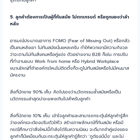
ธุรกิจกับลูกค้า
5. ลูกค้าต้องการเป็นผู้ที่ทันสมัย ไม่ตกเทรนด์ หรือถูกมองว่าล้า
หลัง
อารมณ์ประมาณอาการ FOMO (Fear of Missing Out) หรือกลัว
เป็นคนหลังเขา ไม่ทันสมัยนั่นแหละครับ ทำให้พวกเขามีความกังวล
ว่าจะตามไม่ทันสังคมหรือคู่แข่ง ตัวอย่างงาน B2B ก็เช่น การปรับ
ที่ทำงานแบบ Work from home หรือ Hybrid Workplace
ขนานใหญ่ที่ถ้าองค์กรไหนไม่ติดตั้งก็จะดูไม่ทันสมัยหรือไม่มีคนมาส
มัครงาน
สิ่งที่นักขาย 90% เห็น: คิดไปเองว่านวัตกรรมล้ำสมัยหรือเป็น
นวัตกรรมล่าสุดน่าจะแพงเกินไปสำหรับลูกค้า
สิ่งที่นักขาย 10% เห็น: เข้าใจลูกค้าและสามารถกระตุ้นให้ลูกค้ารู้สึก
ว่าองค์กรจะต้องปรับตัวให้ไว สร้างภาพลักษณ์ที่ทันสมัย หรือมี
กรณีศึกษาว่าสิ่งใหม่นี้กำลังได้รับความนิยม จะดีมากถ้าคู่แข่งของ
ลูกค้าก็มีเหมือนกันจะกระตุ้นให้ลูกค้ารู้สึกว่า ‘กูต้องมีมั่ง’ และไม่