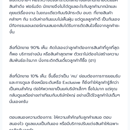
สังเกตง่ายๆ คือระหว่างบริษัทระดับโลกบางแห่งที่นักขายติดแอ๊ค
สินค้าดัง ฟอร์มจัด นักขายจึงไม่ได้ดูแลอะไรกับลูกค้ามากนักและ
คุยแต่เรื่องงาน ในขณะเดียวกันบริษัทระดับ อบต. ที่ขายสินค้า
คล้ายๆ กัน ระดับห่างกันแบบไม่เห็นฝุ่น แต่ดูแลลูกค้าดี เป็นกันเอง
มีกิจกรรมเอนเตอร์เทนเสมอกลับได้รับการตัดสินใจซื้อจากลูกค้าซะ
งั้น
สิ่งที่นักขาย 90% เห็น: คิดไปเองว่าลูกค้าต้องการสินค้าที่ถูกที่สุด
ก็พอ บริการช่างมัน หรือสินค้าสุดเทพ ตัวเราไม่ต้องไปสร้างความ
สัมพันธ์อะไรมาก นั่งกระดิกตีนเดี๋ยวลูกค้าก็ซื้อ (ฮา)
สิ่งที่นักขาย 10% เห็น: ขึ้นชื่อว่าเป็น ‘คน’ ย่อมต้องการการยอมรับ
และการดูแล ยิ่งเหนือระดับหรือ Exclusive ก็ยิ่งทำให้ลูกค้ารู้สึกว่า
เป็นคนสำคัญ ต่อให้พวกเขาเป็นแค่บริษัทเล็กๆ ซื้อไม่มาก แต่คุณ
กลับดูแลดีอย่างเท่าเทียมกับบริษัทใหญ่ อย่างนี้ได้ใจลูกค้าไปเต็มๆ
นั่นเองครับ
ตอบสนองความต้องการ: ให้ความสำคัญกับลูกค้าเสมอ ตอบ
สนองไว ดูแลแบบเป็นกันเอง หรือมีบริการปรับแต่งสินค้าให้เฉพาะ