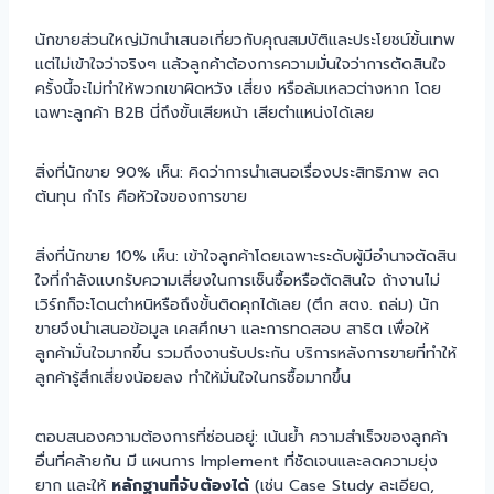
นักขายส่วนใหญ่มักนำเสนอเกี่ยวกับคุณสมบัติและประโยชน์ขั้นเทพ
แต่ไม่เข้าใจว่าจริงๆ แล้วลูกค้าต้องการความมั่นใจว่าการตัดสินใจ
ครั้งนี้จะไม่ทำให้พวกเขาผิดหวัง เสี่ยง หรือล้มเหลวต่างหาก โดย
เฉพาะลูกค้า B2B นี่ถึงขั้นเสียหน้า เสียตำแหน่งได้เลย
สิ่งที่นักขาย 90% เห็น: คิดว่าการนำเสนอเรื่องประสิทธิภาพ ลด
ต้นทุน กำไร คือหัวใจของการขาย
สิ่งที่นักขาย 10% เห็น: เข้าใจลูกค้าโดยเฉพาะระดับผู้มีอำนาจตัดสิน
ใจที่กำลังแบกรับความเสี่ยงในการเซ็นซื้อหรือตัดสินใจ ถ้างานไม่
เวิร์กก็จะโดนตำหนิหรือถึงขั้นติดคุกได้เลย (ตึก สตง. ถล่ม) นัก
ขายจึงนำเสนอข้อมูล เคสศึกษา และการทดสอบ สาธิต เพื่อให้
ลูกค้ามั่นใจมากขึ้น รวมถึงงานรับประกัน บริการหลังการขายที่ทำให้
ลูกค้ารู้สึกเสี่ยงน้อยลง ทำให้มั่นใจในกรซื้อมากขึ้น
ตอบสนองความต้องการที่ซ่อนอยู่: เน้นย้ำ ความสำเร็จของลูกค้า
อื่นที่คล้ายกัน มี แผนการ Implement ที่ชัดเจนและลดความยุ่ง
ยาก และให้
หลักฐานที่จับต้องได้
(เช่น Case Study ละเอียด,