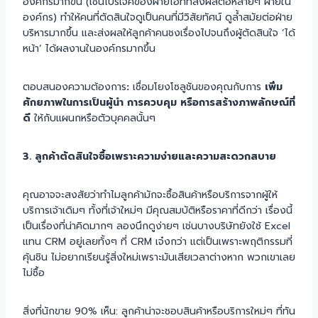
องค์กรมากขึ้น (เช่นโปรเจคของฝ่ายไอทีที่ส่งผลต่อหลายๆ ฝ่ายใน
องค์กร) ทำให้คนที่ตัดสินใจดูเป็นคนที่มีวิสัยทัศน์ ดูล้ำสมัยต่อฝ่าย
บริหารมากขึ้น และส่งผลให้ลูกค้าคนชงเรื่องไปจนถึงผู้ตัดสินใจ ‘ได้
หน้า’ ได้ผลงานในองค์กรมากขึ้น
ตอบสนองความต้องการ
:
เชื่อมโยงโซลูชันของคุณกับการ
เพิ่ม
ศักยภาพในการเป็นผู้นำ การควบคุม หรือการสร้างภาพลักษณ์ที่
ดี
ให้กับแผนกหรือตัวบุคคลนั้นๆ
3. ลูกค้าตัดสินใจซื้อเพราะความง่ายและความสะดวกสบาย
คุณอาจจะสงสัยว่าทำไมลูกค้ามักจะซื้อสินค้าหรือบริการจากผู้ให้
บริการเจ้าเดิมๆ ทั้งที่เจ้าใหม่ๆ มีคุณสมบัติหรือราคาที่ดีกว่า เรื่องนี้
เป็นเรื่องที่น่าคิดมากๆ ลองนึกดูง่ายๆ เช่นบางบริษัทยังใช้ Excel
แทน CRM อยู่เลยทั้งๆ ที่ CRM เจ๋งกว่า แต่เป็นเพราะพฤติกรรมที่
คุ้นชิน ไม่อยากเรียนรู้สิ่งใหม่เพราะมันเสียเวลาต่างหาก พวกเขาเลย
ไม่ซื้อ
สิ่งที่นักขาย 90% เห็น: ลูกค้าน่าจะชอบสินค้าหรือบริการใหม่ๆ ที่ทัน