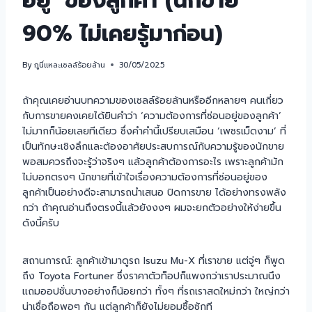
อยู่’ ของลูกค้า (นักขาย
90% ไม่เคยรู้มาก่อน)
By
กูนี่แหละเซลล์ร้อยล้าน
30/05/2025
ถ้าคุณเคยอ่านบทความของเซลล์ร้อยล้านหรืออีกหลายๆ คนเกี่ยว
กับการขายคงเคยได้ยินคำว่า ‘ความต้องการที่ซ่อนอยู่ของลูกค้า’
ไม่มากก็น้อยเลยทีเดียว ซึ่งคำคำนี้เปรียบเสมือน ‘เพชรเม็ดงาม’ ที่
เป็นทักษะเชิงลึกและต้องอาศัยประสบการณ์กับความรู้ของนักขาย
พอสมควรถึงจะรู้ว่าจริงๆ แล้วลูกค้าต้องการอะไร เพราะลูกค้ามัก
ไม่บอกตรงๆ นักขายที่เข้าใจเรื่องความต้องการที่ซ่อนอยู่ของ
ลูกค้าเป็นอย่างดีจะสามารถนำเสนอ ปิดการขาย ได้อย่างทรงพลัง
กว่า ถ้าคุณอ่านถึงตรงนี้แล้วยังงงๆ ผมจะยกตัวอย่างให้ง่ายขึ้น
ดังนี้ครับ
สถานการณ์: ลูกค้าเข้ามาดูรถ Isuzu Mu-X ที่เราขาย แต่จู่ๆ ก็พูด
ถึง Toyota Fortuner ซึ่งราคาตัวท็อปก็แพงกว่าเราประมาณนึง
แถมออปชั่นบางอย่างก็น้อยกว่า ทั้งๆ ที่รถเราสดใหม่กว่า ใหญ่กว่า
น่าเชื่อถือพอๆ กัน แต่ลูกค้าก็ยังไม่ยอมซื้อซักที