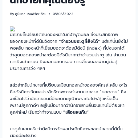
นักขายที่คุณต้องรู้
By
กูนี่แหละเซลล์ร้อยล้าน
05/08/2022
นักขายก็เปรียบได้กับกองหน้าในกีฬาฟุตบอล ซึ่งประสิทธิภาพ
ของกองหน้าที่ดีนั้นวัดจาก
“จำนวนประตูที่ยิงได้”
แต่แค่นั้นยังไม่
พอครับ กองหน้าที่เยี่ยมยอดจะต้องมีดัชนี (Index) ที่บ่งบอกได้
ว่าสุดยอดกองหน้าจะต้องมีดัชนีมากกว่าจำนวนประตู เช่น จำนวน
การยิงเข้ากรอบ ยิงออกนอกกรอบ การเลี้ยงบอลผ่านคู่ต่อสู้
ปริมาณการวิ่ง ฯลฯ
แล้วสำหรับนักขายที่เปรียบเสมือนกองหน้าขององค์กรล่ะครับ อะไร
คือดัชนีการวัดผลประสิทธิภาพการทำงานนอกจาก “ยอดขาย” ถึง
จะชี้วัดได้ว่านักขายคนนี้มียอดทะลุเป้าเพราะไม่ได้ฟลุ้กหรือเป็น
เพราะมีลูกค้าดีๆ อยู่ในมือมากกว่านักขายคนอื่นจนแทบไม่ต้องหา
ลูกค้าใหม่ เรียกว่าทำงานแบบ
“เสือนอนกิน”
มาดูกันเลยครับว่าดัชนีการวัดผลประสิทธิภาพของนักขายที่ดีนั้น
ต้องมีอะไรบ้าง