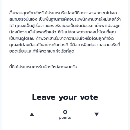
ขั้นตอนสุดท้ายสำหรับโปรแกรมรับน้องก็คือการพาพวกเขาไปเจอ
สนามจริงนั่นเอง เป็นพื้นฐานการฝึกอบรมพนักงานขายใหม่เลยก็ว่า
ได้ คุณจะเป็นผู้เริ่มจากของจริงก่อนเป็นอันดับแรก เมื่อพาไปจนลูก
น้องมีความมั่นใจพอตัวแล้ว ก็เริ่มปล่อยพวกเขาลงน้ำโดยที่คุณ
เป็นคนดูได้เลย ถ้าพวกเขาเริ่มขาดความมั่นใจหรือโดนลูกค้าอัด
คุณจะได้ลงมือแก้ไขอย่างทันท่วงที นี่คือการฝึกฝนจากสนามจริงที่
ยอดเยี่ยมและทำให้พวกเขาเก่งเร็วที่สุด
นี่คือโปรแกรมการรับน้องใหม่จากผมครับ
Leave your vote
0
points