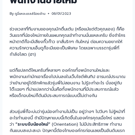
พนักงานขายใหม่
By
กูนี่แหละเซลล์ร้อยล้าน
06/01/2023
ช่วงเวลาที่ทีมงานของคุณมักตื่นเต้น (หรือแม้แต่ตัวคุณเอง) ก็คือ
วันแรกที่น้องใหม่ภายในแผนกคุณเข้าทำงานนั่นแหละครับ ยิ่งถ้าใคร
หน้าตาดีก็จะมีเสียงกิ๊วก๊าว ขาสั่นริกๆ กันใหญ่ ต่อมความอยากให้
ความรักความเอ็นดูก็จะมีเยอะเป็นพิเศษ โดยเฉพาะบรรดารุ่นพี่ที่
กำลังโสด (ฮา)
แต่ก็แปลกดีไหมครับที่หลายๆ องค์กรทั้งพนักงานใหม่และ
พนักงานเก่ามักเอาเรื่องไปบ่นลงในเว็บไซต์พันทิป อารมณ์ประมาณ
ว่าเข้ามาอยู่ได้ซักพักแล้วรุ่นพี่ไม่สอนงาน ไม่รู้จะทำอะไร นั่งอยู่กับ
โต๊ะเฉยๆ ที่น่าแปลกกว่านั้นคือทั้งพนักงานที่มีประสบการณ์แล้ว
หรือเด็กจบใหม่ก็ดันมีประสบการณ์แบบนี้ไม่ต่างกัน
ส่วนรุ่นพี่ก็จะบ่นว่ารุ่นน้องทำงานไม่เป็น อยู่ว่างๆ ไปวันๆ ไม่รู้หน้าที่
อะไรทำนองนี้ ถ้ามีปัญหาแบบนี้เกิดขึ้นในองค์กรคุณเมื่อไหร่ แสดง
ว่า
“ระบบรับน้องใหม่”
(Orientation) ไม่มีประสิทธิภาพ ทำงาน
กันแบบสะเปะสะปะ ปัญหานี้ต้องโทษองค์กรก่อนเลยเป็นอันดับแรก