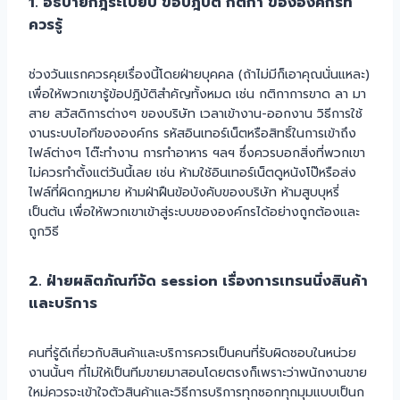
1. อธิบายกฎระเบียบ ข้อปฎิบัติ กติกา ขององค์กรที่
ควรรู้
ช่วงวันแรกควรคุยเรื่องนี้โดยฝ่ายบุคคล (ถ้าไม่มีก็เอาคุณนั่นแหละ)
เพื่อให้พวกเขารู้ข้อปฎิบัติสำคัญทั้งหมด เช่น กติกาการขาด ลา มา
สาย สวัสดิการต่างๆ ของบริษัท เวลาเข้างาน-ออกงาน วิธีการใช้
งานระบบไอทีขององค์กร รหัสอินเทอร์เน็ตหรือสิทธิ์ในการเข้าถึง
ไฟล์ต่างๆ โต๊ะทำงาน การทำอาหาร ฯลฯ ซึ่งควรบอกสิ่งที่พวกเขา
ไม่ควรทำตั้งแต่วันนี้เลย เช่น ห้ามใช้อินเทอร์เน็ตดูหนังโป๊หรือส่ง
ไฟล์ที่ผิดกฎหมาย ห้ามฝ่าฝืนข้อบังคับของบริษัท ห้ามสูบบุหรี่
เป็นต้น เพื่อให้พวกเขาเข้าสู่ระบบขององค์กรได้อย่างถูกต้องและ
ถูกวิธี
2. ฝ่ายผลิตภัณฑ์จัด session เรื่องการเทรนนิ่งสินค้า
และบริการ
คนที่รู้ดีเกี่ยวกับสินค้าและบริการควรเป็นคนที่รับผิดชอบในหน่วย
งานนั้นๆ ที่ไม่ให้เป็นทีมขายมาสอนโดยตรงก็เพราะว่าพนักงานขาย
ใหม่ควรจะเข้าใจตัวสินค้าและวิธีการบริการทุกซอกทุกมุมแบบเป็นก