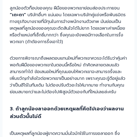
ลูกน้องตัวท็อปของคุณ ฝีมือของพวกเขาย่อมส่องประกายจน
“เตะตา”
บริษัทอื่นๆ แน่นอน โดยเฉพาะบริษัทคู่แข่งหรือพันธมิตร
ทางธุรกิจบางรายที่มีทุนในการจ้างพนักงานตัวเทพ มันย่อมเป็น
เหตุผลที่ลูกน้องของคุณจะตัดสินใจได้ไม่ยาก โดยเฉพาะค่าเหนื่อย
หรือตำแหน่งที่เซ็กซี่มากกว่า ซึ่งคุณจะยังพอมีทางเลือกในการรั้ง
พวกเขา (ถ้าต้องการรั้งเอาไว้)
ด้วยการพิจารณาถึงผลตอบแทนใหม่ที่พวกเขาควรจะได้รับว่าคุ้มค่า
พอกับฝีมือของพวกเขาในตอนนี้หรือใหม่ ถ้าคิดหลายตลบแล้ว
สามารถทำได้ ข้อเสนอใหม่ที่คุณมอบให้พวกเขาจะสามารถรั้งและ
เพิ่มขวัญกำลังใจต่อพวกเขาเป็นอย่างมาก เพราะคุณจะรู้ดีอยู่แล้ว
ว่าเป็นฮีโร่ในทีมเดิม ไม่ต้องปรับตัวอะไรให้มากมาย ทำงานกับคุณ
ย่อมสบายกว่าและไม่ต้องไปพิสูจน์ตัวเองกับที่ใหม่เลยล่ะครับ
3. ถ้าลูกน้องลาออกด้วยเหตุผลที่คิดไปเองว่าผลงาน
ส่วนตัวนั้นไม่ดี
เป็นเหตุผลที่ลูกน้องผู้ขาดความมั่นใจมักใช้ในการขอลาออก ซึ่ง