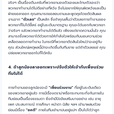
จริงๆ เป็นเรื่องดีนะครับที่พวกเขามองตัวเองและโทษตัวเองว่า
พวกเขาทำงานได้ไม่ดีอย่างที่หวัง จึงไม่อยากให้คุณผิดหวังและเป็น
ฝ่ายขอลาออก คุณสามารถขอสอบถามและพูดคุยโดยตัดสินผล
งานจาก
“ตัวเลข”
เป็นหลัก ซึ่งถ้าคุณเห็นว่าตัวเลขการทำงานของ
พวกเขาก็ไม่ได้ขี้เหร่ อยู่ในระดับมาตรฐาน คุณจะได้บอกกับพวกเขา
ว่าจริงๆ แล้วพวกเขาทำงานได้ดีแล้ว เพียงแต่ขาดความมั่นใจ คุณ
สามารถรั้งพวกเขาได้ด้วยการให้กำลังใจพร้อมกับมอบความช่วย
เหลือตลอดการทำงาน ในกรณีที่พวกเขาตัดสินใจใหม่ว่าจะอยู่กับ
คุณ ส่วนใหญ่เหตุผลนี้มักจะเกิดขึ้นกับทีมขาย แต่ถ้าตัวเลขแย่ คุณ
ปล่อยพวกเขาออกไปก็ได้ครับ
4. ถ้าลูกน้องลาออกเพราะปรับตัวให้เข้ากับเพื่อนร่วม
ทีมไม่ได้
การทำงานของลูกน้องจะมี
“เพื่อนร่วมงาน”
ที่อยู่ในระดับเดียว
ของพวกเขาอยู่แล้ว การมีเรื่องดราม่าหรือกระทบกระทั่งกันภายใน
ทีมย่อมเป็นเรื่องธรรมดา ยิ่งถ้ามีปัจจัยเสริมบางอย่าง เช่น อายุ
เพศ ประสบการณ์ การศึกษา หน้าตา นิสัย ฯลฯ เข้ามาผสมด้วย
ย่อมมีเรื่อง
“อคติ”
ภายในทีมเข้ามาปนอยู่แน่ๆ เป็นไปได้ว่าลูก