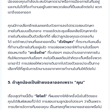
น้องของคุณกำลังประสบปัญหาดราม่าหรือการเมืองภายในทีมอยู่
และทนไม่ได้ที่จะทำงานอยู่ในสภาพแวดล้อมที่เป็นลบอีกต่อไป พวก
เขาจึงขอลาออก
คุณมีทางเลือกอีกเช่นเคยครับด้วยการลงไปตรวจสอบปัญหา
ภายในทีมแบบเป็นกลาง การขอจัดประชุมเพื่อเคลียร์ปัญหาคาใจ
ภายในทีมย่อมเป็นตัวเลือกที่ดี เผื่อว่าลูกน้องคุณจะตกลงกัน
ได้ แต่ถ้าพบว่าคนที่ขอลาออกเป็น
“ตัวปัญหา”
ที่กระทบกับคนอื่น
ที่ทำงานดีภายในทีมอยู่แล้ว การปล่อยพวกเขาให้ทำงานไปเรื่อยๆ
ย่อมหมายถึง
“มะเร็งร้าย”
ที่จะค่อยๆ ครอบงำบรรยากาศภายใน
ทีมให้แตกแยกกันเรื่อยๆ คงไม่เป็นผลดีแน่ถ้าคิดจะเก็บหรือรั้งพวก
เขาเอาไว้ การปล่อยให้พวกเขาเดินจากไปด้วยตัวเองน่าจะเป็นทาง
เลือกที่ดีที่สุดในการรักษาบรรยากาศการทำงานในทีมให้ดีต่อไป
5. ถ้าลูกน้องเป็นฝ่ายขอลาออกเพราะ “คุณ”
เรื่องสุดท้ายนี้เป็น
“ไฮไลท์”
ที่ผมอยากให้ซักครั้งนึงในชีวิตของ
คุณได้สัมผัสเลยก็ว่าได้ การสอบถามลูกน้องไปตรงๆ ว่าเป็นเพราะ
การบริหารจัดการทีมของคุณ เป็นสาเหตุที่พวกเขาขอลาออกหรือไม่