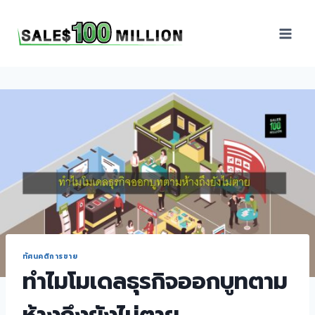
Sales100Million | วิธี
ขาย | อบรมสัมมนานัก
ขายภายในองค์กร | ที่
ปรึกษาการขาย | B2B
Sales | ประเทศไทย
ทัศนคติการขาย
ทำไมโมเดลธุรกิจออกบูทตาม