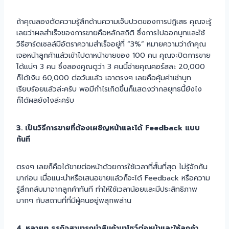
ถ้าคุณลองตัดความรู้สึกด้านความเจ็บปวดของการปฎิเสธ คุณจะรู้
เลยว่าผลสำเร็จของการขายคือหลักสถิติ ซึ่งการไปออกบูทและใช้
วิธีฮาร์ดเซลล์มีอัตราความสำเร็จอยู่ที่ “3%” หมายความว่าถ้าคุณ
เจอหน้าลูกค้าแล้วเข้าไปดาหน้าขายของ 100 คน คุณจะปิดการขาย
ได้แน่ๆ 3 คน ซึ่งลองคูณดูว่า 3 คนนี้จ่ายคุณคอร์สละ 20,000
ก็ได้เงิน 60,000 ต่อวันแล้ว เอาตรงๆ เลยคือคุ้มค่าเช่าบูท
เรียบร้อยแล้วล่ะครับ พอมีกำไรเกิดขึ้นก็แสดงว่ากลยุทธนี้ยังไง
ก็ได้ผลยังไงล่ะครับ
3. เป็นวิธีการขายที่ต้องเผชิญหน้าและได้ Feedback แบบ
ทันที
ตรงๆ เลยก็คือได้ขายต่อหน้าด้วยการใช้เวลาที่สั้นที่สุด ไม่รู้จักกัน
มาก่อน เมื่อแนะนำหรือเสนอขายแล้วก็จะได้ Feedback หรือความ
รู้สึกกลับมาจากลูกค้าทันที ทำให้ใช้เวลาน้อยและมีประสิทธิภาพ
มากๆ กับสถานที่ที่มีผู้คนอยู่พลุกพล่าน
4. หลายๆ ธุรกิจสามารถนำสินค้ามาโชว์ต่อหน้าและให้ลูกค้า