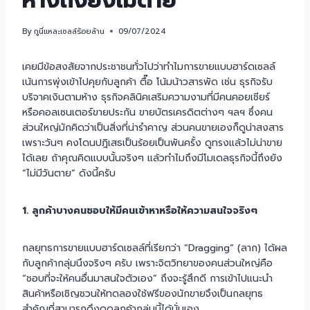
ห้างถึงยังไม่ตาย
By
กูนี่แหละเซลล์ร้อยล้าน
09/07/2024
เคยมีข้อสงสัยจากประชาชนทั่วไปว่าทำไมการขายแบบฮาร์ดเซลล์
เน้นการพุ่งเข้าไปคุยกับลูกค้า ตื๊อ โน้มน้าวสารพัด เช่น ธุรกิจรับ
บริจาคเงินตามห้าง ธุรกิจคลินิคเสริมความงามที่มีคนคอยเชียร์
หรือคอลเซนเตอร์ขายประกัน ขายบัตรเครดิตต่างๆ ฯลฯ ซึ่งคน
ส่วนใหญ่มักคิดว่าเป็นสิ่งที่น่ารำคาญ ส่วนคนขายเองก็ดูน่าสงสาร
เพราะวันๆ คงโดนปฎิเสธเป็นร้อยเป็นพันครั้ง ดูทรงแล้วไม่น่าขาย
ได้เลย ถ้าคุณคิดแบบนั้นจริงๆ แล้วทำไมถึงมีโมเดลธุรกิจนี้ถึงยัง
“ไม่มีวันตาย” ดังนี้ครับ
1. ลูกค้าบางคนชอบให้มีคนเข้าหาหรือให้ความสนใจจริงๆ
กลยุทธการขายแบบฮาร์ดเซลล์ที่เรียกว่า “Dragging” (ลาก) ได้ผล
กับลูกค้ากลุ่มนึงจริงๆ ครับ เพราะจิตวิทยาของคนส่วนใหญ่คือ
“ชอบที่จะให้คนอื่นมาสนใจตัวเอง” ถึงจะรู้สึกดี การเข้าไปแนะนำ
สินค้าหรือเชิญชวนให้ทดลองใช้ฟรีของนักขายจึงเป็นกลยุทธ
สำคัญที่สามารถดึงดูดลูกค้ากลุ่มนี้ได้นั่นเอง