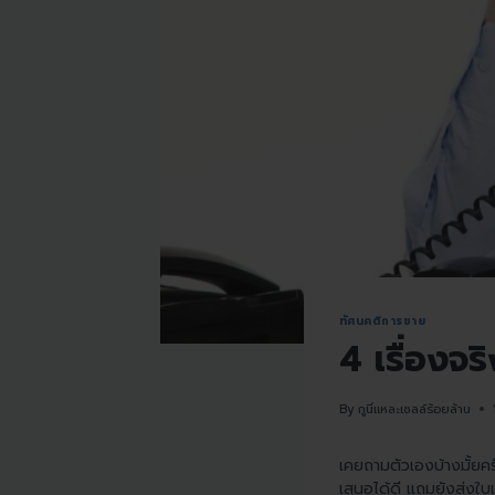
ทัศนคติการขาย
4 เรื่องจร
By
กูนี่แหละเซลล์ร้อยล้าน
เคยถามตัวเองบ้างมั้ยคร
เสนอได้ดี แถมยังส่งใบเส