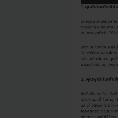
1. คุณไม่เคยโทรไป
นี่คือจุดเริ่มต้นของหายน
ติดต่อกลับมาเองภายในช่
สอบถามลูกค้าว่า “ได้รั
เพราะประโยคง่ายๆ แค่นี้
มือ ทำให้คุณพลาดโอกาสก
แล้ว จงโทรไปบอกลูกค้าซั
งานแล้วครับ กฎของผมคือ
2. คุณพูดไม่เคลียร
ข้อนี้เสริมจากข้อ 1 นิด
อะไรทำนองนี้ ซึ่งถ้าลู
และจำไว้ให้ดีว่าการทำใ
ได้ผลสูงสุด ดังนั้นการ
ของการเจอหน้าให้ชัดเจน