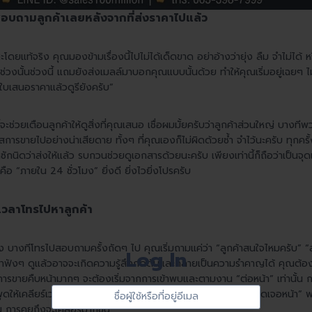
สอบถามลูกค้าเลยหลังจากที่ส่งราคาไปแล้ว
ะโดยแท้จริง คุณมองข้ามเรื่องนี้ไปไม่ได้เด็ดขาด อย่าอ้างว่ายุ่ง ลืม จำไม่ได้ ห
วงนั้นช่วงนี้ แถมยังส่งเมลล์มาบอกคุณแบบนั้นด้วย ทำให้คุณเริ่มอยู่เฉยๆ ไม
บใบเสนอราคาแล้วดูรียังครับ”
จะช่วยเตือนลูกค้าให้ดูสิ่งที่คุณเสนอ เชื่อผมมั้ยครับว่าลูกค้าส่วนใหญ่ บางที
ารขายไปอย่างน่าเสียดาย ทั้งๆ ที่คุณเองก็ไม่ผิดด้วยซ้ำ จำไว้นะครับ ทุกคร
กนิดว่าส่งให้แล้ว รบกวนช่วยดูเอกสารด้วยนะครับ เพียงเท่านี้ก็ถือว่าเป็นจุดเ
 “ภายใน 24 ชั่วโมง” ยิ่งดี ยิ่งไวยิ่งโปรครับ
์เวลาโทรไปหาลูกค้า
นึง บางทีโทรไปสอบถามครั้งถัดๆ ไป คุณเริ่มถามแค่ว่า “ลูกค้าสนใจไหมครับ” “ล
Log In
กค้าฟังๆ ดูแล้วอาจจะเกิดความรู้สึกกดดันและกลายเป็นความรำคาญได้ คุณต้องระ
ห้การขายคืบหน้ามากๆ จะต้องเริ่มจากการเข้าพบและตามงาน “ต่อหน้า” เท่านั้น 
Sign
ชื่อ
พูดให้เคลียร์เวลาโทรไปหาลูกค้าจะต้องเริ่มจากการโทรไปเพื่อ “ทำนัดเจอหน้า
In
ผู้
 การคุยถึงจะเคลียร์มากขึ้น