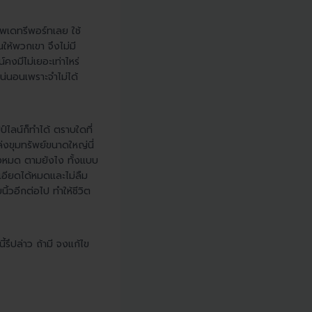
อัพเดทรีพอร์ทเลย ใช้
ให้พวกเขา จึงไม่มี
คงมีไม่เยอะเท่าไหร่
แน่นอนเพราะจำไม่ได้
ปป์ไลน์ก็ทำได้ ตราบใดที่
่งขุมทรัพย์ขนาดใหญ่นี่
ั้งหมด ตามยังไง ทั้งแบบ
ะเอียดได้หมดและไม่ลืม
ิ้วอีกต่อไป ทำให้ชีวิต
ึปล่าว ถ้ามี จงแก้ไข