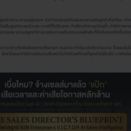
ู้สนใจเข้ามาถามอยู่บ่อยๆ ว่าทำไมหลังส่งใบเสนอราคาแล้วลูกค้าถึงเงียบ 
ม่เห็นลูกค้าจะสนใจเลย บางทีก็ไม่รับสาย ทำเสียงรำคาญด้วยซ้ำ ทำให้การขายไม่
ารขายเลย เอาแค่ลูกค้าโทรมาสอบถามหรือตอบเมลล์กลับก็ยังไม่เคยเกิดขึ้นซักค
้วยการกล่าวถึงข้อผิดพลาดที่หลายๆ คนมักจะทำกันเวลาติดตามงาน ซึ่งผมมั่น
” อีกครั้งและทำให้การติดตามคืบหน้าไปได้ด้วยดีโดยที่ลูกค้าไม่อึดอัด มาฟังข