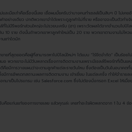
ละมือเก๋าคือเรื่องนี้เลย เชื่อผมมั้ยครับว่าบางคนทำเซลล์เป็นสิบๆ ปี ไม่เคย
้าอย่างเดียว ปกติพวกเขาจำได้เพราะดูลูกค้าไม่กี่ราย หรืออาจจะเป็นตัวทำเงิน
์ที่ไม่มีรีพอร์ทส่วนใหญ่จะไม่รวยนะครับ (ฮา) เพราะวัดผลได้จากจำนวนไปป์ไลน์
ได้เกิน 10 ราย ดังนั้นถ้าพวกเขาหาลูกค้าใหม่เป็น 20 ราย พวกเขาตามงานไม่ไหว
นงานเท่าใดนัก
 นักขายที่สุดยอดคือผู้ที่สามารถหาไปป์ไลน์ใหม่ๆ ได้แบบ “ไร้ขีดจำกัด” เป็นร้อยไ
่เสมอ พวกเขาจะไม่มีวันพลาดเรื่องการติดตามงานเพราะมีเซลล์รีพอร์ทที่เป็นแหล
ี่ดีคือมีการวางแผนว่าจะตามลูกค้าแต่ละรายวันไหน ซึ่งต้องเป็นวันในอนาคตท
มทั้งมีการอัพเดทสถานะผลการติดตามงาน เข้าเยี่ยม ในแต่ละครั้ง ทำให้จำรายล
ำออกมาเป็นโปรแกรม เช่น Salesforce.com ซึ่งไม่ต้องนั่งกรอก Excel ให้เมื่อยน
ับคือแก่นแท้ของการขายเลย แล้วคุณล่ะ เคยทำอะไรผิดพลาดจาก 1 ใน 4 ข้อนี้ร