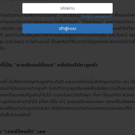
ใช้
รหัส
หรือ
ผ่าน
โทรติดตามงานเพื่อทำนัดต่อหน้า การเตรียมจุดประสงค์ให้เคลียร์เพื่อขอเข้าพบลู
Forgot password?
ที่
่าคุณจะต้องทำอะไรและพูดอะไรเพื่อให้ลูกค้า “ได้ประโยชน์” ลูกค้าต้องได้ป
อยู่
ดครับ คุณขอทำนัดเพื่อเข้าไปให้ประโยชน์กับลูกค้ามากขึ้น เช่น ขอเข้าไปทำเดโม
อีเมล
้) ขอเข้าไปเก็บข้อมูลหน้าไซท์งานเพื่อให้ลูกค้าทำงานได้ง่ายขึ้น (ประโยชน์) ขอเ
สุด (ประโยชน์) อะไรทำนองนี้ เป็นสคริปที่ดีในการทำให้ลูกค้ายอมรับนัดได้ง่า
อีก
ที่เป็น “ลายลักษณ์อักษร” หลังโทรไปหาลูกค้า
นี้ นั่นคือโทรไปคุยกับลูกค้าซะดิบดี แถมบางเรื่องนั้นสำคัญมากด้วย เช่น 
จจะจำได้แม่นจากปากลูกค้า จึงไม่ทำการสรุปอีเมลล์หรือส่งข้อความเป็นลายลัก
หลายครั้งนะครับที่ลูกค้าจำไม่ได้ อาจจะโมเมว่าไม่ได้พูด ทั้งๆ ที่คุณจำได้ พวก
ะลูกค้าจะอ้างว่าจำได้ (ทั้งๆ ที่มั่ว ฮา) จนคุณต้องยอมถอย กลายเป็นเสียผลปร
วลาคอนเฟิร์มอะไรกับลูกค้าไปแล้ว ใช้วิธีส่งข้อความไลน์จนเขาตอบตกลงก่อนก็ได้ 
้าเซ็นไปเลยยิ่งดี
ท “เซลล์รีพอร์ท” เลย