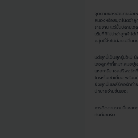
จุดตายของนักขายมือใหม่แ
สมองหรือสมุดโน้ตจำลูกค
รายงาน แต่บั้นปลายเซลล
เต็มที่ก็ไม่น่าจำลูกค้า
กลุ่มนี้จึงไม่ค่อยเปลี่ย
แต่ยุคนี้เป็นยุครุ่นใหม่
เจอลูกค้าที่เหมาะสมอยู
แหละครับ เซลล์รีพอร์ทท
โทรหรือเข้าเยี่ยม พร้อ
ยิ่งยุคนี้เซลล์รีพอร์ทท
นักขายง่ายขึ้นเยอะ
การติดตามงานนี่แหละคร
ทันทีนะครับ