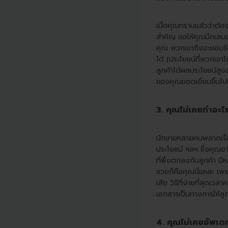
เมื่อคุณทราบแล้วว่าต้อง
สำคัญ ขอให้คุณนึกเสมอว
คุณ พวกเขาถึงจะยอมรับนั
ได้ (ประโยชน์ที่พวกเขาได
ลูกค้าได้ผลประโยชน์สูง
ของคุณยอดเยี่ยมขึ้นไป
3. คุณไม่เคยทำอะไร
นักขายหลายคนพลาดเรื่อง
ประโยชน์ ฯลฯ ซึ่งคุณอา
ที่พึ่งตกลงกับลูกค้า มี
ซวยก็คือคุณนี่แหละ เพรา
เสีย วิธีที่ง่ายที่สุดเ
เอกสารเป็นทางการให้ลูกค
4. คุณไม่เคยอัพเด