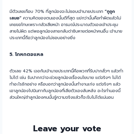
มีตัวเลขเกือบ 70% ที่ลูกน้องจะไม่ชอบเจ้านายประเภท
“กูถูก
เสมอ”
ความคิดของตนเองนั้นดีที่สุด แย่กว่านั้นคือทำผิดแล้วไม่
เคยขอโทษเพราะกลัวเสียหน้า อารมณ์ประมาณตัวเองเข้าประชุม
สายไม่ผิด แต่พอลูกน้องสายกลับด่าชิบหายต่อหน้าคนอื่น เจ้านาย
ประเภทนี้ถือว่าลูกน้องไม่ชอบอย่างยิ่ง
5. โกหกตอแหล
ตัวเลข 42% เจอกับเจ้านายประเภทนี้คือพวกที่รับปากสั่วๆ แล้วทำ
ไม่ได้ เช่น รับปากกว่าจะช่วยลูกน้องเรื่องนโยบาย แต่จริงๆ ไม่ได้
ทำอะไรซักอย่าง หรือบอกว่าลูกน้องนั้นทำงานเก่ง แต่จริงๆ แล้ว
เอาลูกน้องไปนินทากับลูกน้องที่เลียตัวเองลับหลัง อะไรทำนองนี้
ส่วนใหญ่ถ้าลูกน้องคนนั้นรู้ความจริงแล้วก็จะรับไม่ได้แน่นอน
Leave your vote