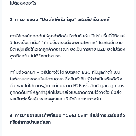
ไม่ต้องคิดอะไร
2. การขายแบบ “ปิดดีลให้เร็วที่สุด” สไตล์ฮาร์ดเซลล์
การใช้เทคนิคกดดันให้ลูกค้าตัดสินใจทันที เช่น “โปรโมชั่นนี้มีถึงแค่
5 โมงเย็นเท่านั้น” “ถ้าไม่ซื้อตอนนี้จะพลาดโอกาส” โดยไม่มีความ
ยืดหยุ่นหรือให้เวลาลูกค้าพิจารณา ยิ่งเป็นการขาย B2B ยิ่งไม่ต้อง
พูดถึงครับ ไม่เวิร์คอย่างแรก
ทำไมถึงตกยุค – วิธีนี้อาจใช้ได้กับตลาด B2C ที่มีมูลค่าต่ำ เช่น
ไลฟ์ขายของออนไลน์ตามดารา ซึ่งสินค้าก็ไม่รู้ว่าจำเป็นหรือดีจริง
มั้ย ของไม่ได้มาตรฐาน แต่ในตลาด B2B หรือสินค้ามูลค่าสูง การ
ถูกกดดันทำให้ลูกค้ารู้สึกไม่สบายใจและขาดความไว้วางใจ ซึ่งส่ง
ผลเสียต่อชื่อเสียงของคุณและบริษัทในระยะยาวครับ
3. การขายผ่านโทรศัพท์แบบ “Cold Call” ที่ไม่มีการเตรียมตัว
หรือทำการบ้านแต่แรก