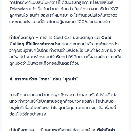
การโทรศัพท์แบบสุ่มไปหาใครก็ได้ในบริษัทลูกค้า หรือขายสไตล์
Telesales แล้วเริ่มต้นด้วยประโยคว่า “ผมโทรมาจากบริษัท XYZ
ลูกค้าสนใจ สินค้า ของเราไหมครับ” อะไรทำนองนี้แล้วก็เล่าว่าตัว
เองขายอะไร แบบนี้มีแต่โดนปฎิเสธแบบ 100% แน่นอนครับ
ทำไมถึงตกยุค – การโทร Cold Call ยังไม่ตกยุค แต่
Cold
Calling ที่ไม่มีการทำการบ้าน
ย่อมตกยุคอยู่แล้ว ลูกค้าคาดหวัง
ว่าคุณจะรู้ว่าเขาเป็นใคร ทำงานตำแหน่งอะไร และกำลังเผชิญปัญหา
อะไรอยู่บ้าง การโทรแบบไร้บริบททำให้เสียเวลาทั้งสองฝ่าย แถมยัง
ถูกมองว่าเป็นพวกแก๊งคอลเซ็นเตอร์ด้วย
4. การขายด้วย “ราคา” ก่อน “คุณค่า”
การเปิดบทสนทนาด้วยการพูดถึงราคา ส่วนลด หรือโปรโมชั่นก่อ
นที่จะทำความเข้าใจปัญหาของลูกค้าอย่างถ่องแท้ หรือนำเสนอ
โซลูชั่นที่เชื่อมโยงกับผลกำไร จุดคุ้มทุน คุณค่าทางธุรกิจ เรื่องนี้
ย่อมไม่เวิร์คอย่างแรง
ทำไมถึงตกยุค – เมื่อคุณพูดถึงราคาก่อน ลูกค้าจะ
ตีค่าสินค้า