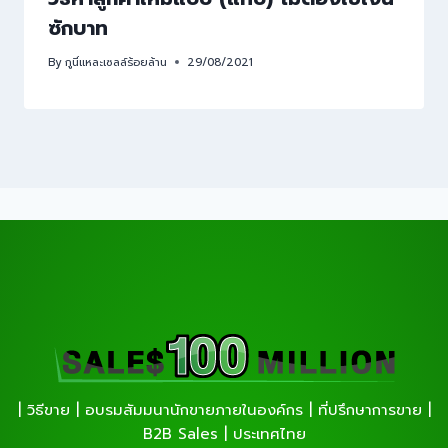
ซักบาท
By
กูนี่แหละเซลล์ร้อยล้าน
29/08/2021
| วิธีขาย | อบรมสัมมนานักขายภายในองค์กร | ที่ปรึกษาการขาย |
B2B Sales | ประเทศไทย