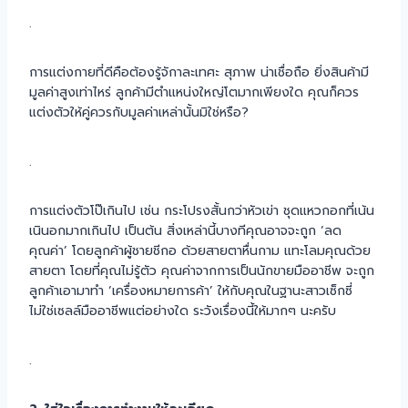
.
การแต่งกายที่ดีคือต้องรู้จักาละเทศะ สุภาพ น่าเชื่อถือ ยิ่งสินค้ามี
มูลค่าสูงเท่าไหร่ ลูกค้ามีตำแหน่งใหญ่โตมากเพียงใด คุณก็ควร
แต่งตัวให้คู่ควรกับมูลค่าเหล่านั้นมิใช่หรือ?
.
การแต่งตัวโป๊เกินไป เช่น กระโปรงสั้นกว่าหัวเข่า ชุดแหวกอกที่เน้น
เนินอกมากเกินไป เป็นต้น สิ่งเหล่านี้บางทีคุณอาจจะถูก ‘ลด
คุณค่า’ โดยลูกค้าผู้ชายชีกอ ด้วยสายตาหื่นกาม แทะโลมคุณด้วย
สายตา โดยที่คุณไม่รู้ตัว คุณค่าจากการเป็นนักขายมืออาชีพ จะถูก
ลูกค้าเอามาทำ ‘เครื่องหมายการค้า’ ให้กับคุณในฐานะสาวเซ็กซี่
ไม่ใช่เซลล์มืออาชีพแต่อย่างใด ระวังเรื่องนี้ให้มากๆ นะครับ
.