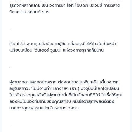
ธุรกิจที่หลากหลาย เช่น วงการยา ไอที โฆษณา เอเจนซี่ การตลาด
วิศวกรรม รถยนต์ ฯลฯ
.
เรียกได้ว่าพวกคุณคือนักขายผู้ขับเคลื่อนธุรกิจให้ก้าวไปข้างหน้า
เปรียบเสมือน ‘วันเดอร์ วูแมน’ แห่งวงการธุรกิจก็มิปาน
.
ผู้ชายอกสามศอกอย่างเราๆ ต้องอย่ายอมแพ้นะครับ เดี๋ยวจะตก
อยู่ในสภาวะ ‘ไม่มีงานทำ’ เอาง่ายๆ (ฮา..) ปัจจุบันนี้โลกได้เปลี่ยน
ไปแล้ว หมดยุคแล้วกับผู้ชายเท่านั้นที่เป็นนักขายที่ดีได้ ไม่เชื่อให้คุณ
ลองหันไปมองทีมขายของคุณสิครับ ผมเชื่อว่าสุภาพสตรีต้อง
มากกว่าสุภาพบุรุษแน่ๆ ในหลายๆ วงการ
.