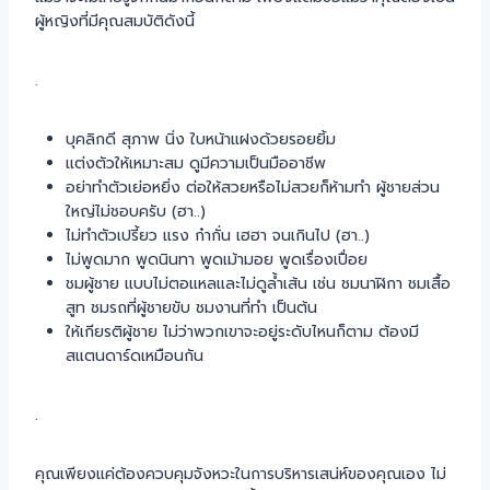
ผู้หญิงที่มีคุณสมบัติดังนี้
.
บุคลิกดี สุภาพ นิ่ง ใบหน้าแฝงด้วยรอยยิ้ม
แต่งตัวให้เหมาะสม ดูมีความเป็นมืออาชีพ
อย่าทำตัวเย่อหยิ่ง ต่อให้สวยหรือไม่สวยก็ห้ามทำ ผู้ชายส่วน
ใหญ่ไม่ชอบครับ (ฮา..)
ไม่ทำตัวเปรี้ยว แรง ก๋ากั่น เฮฮา จนเกินไป (ฮา..)
ไม่พูดมาก พูดนินทา พูดเม้ามอย พูดเรื่องเปื่อย
ชมผู้ชาย แบบไม่ตอแหลและไม่ดูล้ำเส้น เช่น ชมนาฬิกา ชมเสื้อ
สูท ชมรถที่ผู้ชายขับ ชมงานที่ทำ เป็นต้น
ให้เกียรติผู้ชาย ไม่ว่าพวกเขาจะอยู่ระดับไหนก็ตาม ต้องมี
สแตนดาร์ดเหมือนกัน
.
คุณเพียงแค่ต้องควบคุมจังหวะในการบริหารเสน่ห์ของคุณเอง ไม่