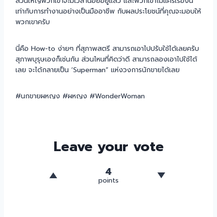
ส่วนใหญ่พวกเขาจะมีเวลาน้อยอยู่แล้ว และพวกเขาไม่แคร์เรื่องนี้
เท่ากับการทำงานอย่างเป็นมืออาชีพ กับผลประโยชน์ที่คุณจะมอบให้
พวกเขาครับ
นี่คือ How-to ง่ายๆ ที่สุภาพสตรี สามารถเอาไปปรับใช้ได้เลยครับ
สุภาพบุรุษเองก็เช่นกัน ส่วนไหนที่คิดว่าดี สามารถลองเอาไปใช้ได้
เลย จะได้กลายเป็น ‘Superman” แห่งวงการนักขายได้เลย
#นกขายผหญง #ผหญง #WonderWoman
Leave your vote
4
points