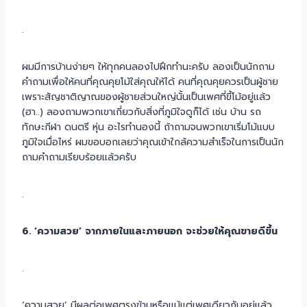
.
ผมมีการบ้านง่ายๆ ให้ทุกคนลองไปฝึกทำนะครับ ลองเป็นนักถาม
คำถามเพื่อให้คนที่คุณคุยโม้ใส่คุณให้ได้ คนที่คุณคุยควรเป็นผู้ชาย
เพราะสัญชาติญาณของผู้ชายส่วนใหญ่นั้นเป็นเพศที่ขี้โม้อยู่แล้ว
(ฮา..) ลองถามพวกเขาเกี่ยวกับสิ่งที่ภูมิใจดูก็ได้ เช่น บ้าน รถ
ทักษะกีฬา ดนตรี หุ่น อะไรทำนองนี้ ถ้าถามจนพวกเขาเริ่มโม้แบบ
ภูมิใจเมื่อไหร่ ผมขอบอกเลยว่าคุณเข้าใกล้ความสำเร็จในการเป็นนัก
ถามคำถามเรียบร้อยแล้วครับ
.
6. ‘ความสวย’ จากภายในและภายนอก จะช่วยให้คุณขายดีขึ้น
.
‘ความสวย’ มีผลต่อเพศตรงข้ามหรือแม้แต่เพศเดียวกันอยู่แล้ว