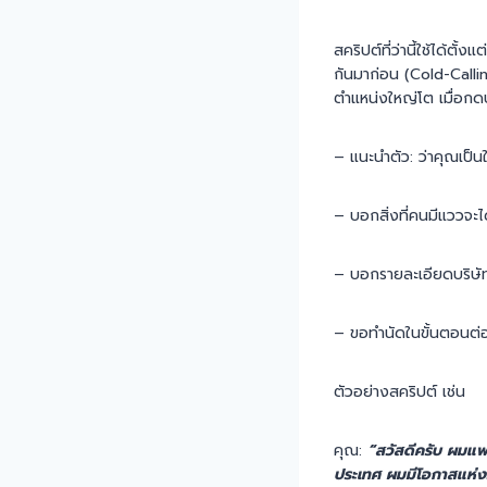
สคริปต์ที่ว่านี้ใช้ได้ตั
กันมาก่อน (Cold-Calli
ตำแหน่งใหญ่โต เมื่อกดปุ
– แนะนำตัว: ว่าคุณเป็น
– บอกสิ่งที่คนมีแววจะไ
– บอกรายละเอียดบริษัทผู
– ขอทำนัดในขั้นตอนต่อ
ตัวอย่างสคริปต์ เช่น
คุณ:
“สวัสดีครับ ผมแพน
ประเทศ ผมมีโอกาสแห่งอ