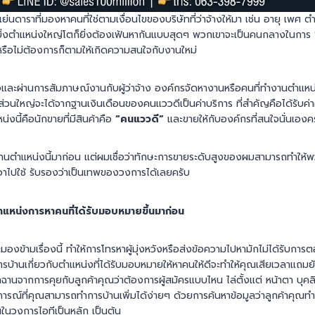
เย่นดาราที่มองหาคนที่ใช่ตามเงื่อนไขของบริษัทที่ว่าจ้างให้มา เช่น อายุ เพศ
ยิ่งตำแหน่งใหญ่โตก็ยิ่งต้องเฟ้นหากันแบบสุดๆ พวกเขาจะเป็นคนกลางในการ
หรือไม่ต้องการก็ตามให้เกิดความสนใจกับงานใหม่
และผ่านการสัมภาษณ์งานกับผู้ว่าจ้าง องค์กรจัดหางานหรือคนที่ทำงานตำแหน่ง
ใหญ่จะได้จากฐานเงินเดือนของคนแววดีเป็นค่าบริการ ที่สำคัญคือได้รับค่
่งนี้คือนักขายที่มีสินค้าคือ
“คนแววดี”
และขายให้กับองค์กรที่สนใจนั่นเองค
งานตำแหน่งนี้มาก่อน แต่ผมเชื่อว่าทักษะการขายระดับสูงของผมสามารถทำให้
เอาไปใช้ รับรองว่าเป็นเทพของวงการได้เลยครับ
ตำแหน่งการหาคนที่ได้รับมอบหมายขึ้นมาก่อน
มองข้ามเรื่องนี้ ทำให้การโทรหาผู้มุ่งหวังหรือส่งข้อความไปหามักไม่ได้รับก
รบ้านเกี่ยวกับตำแหน่งที่ได้รับมอบหมายให้หาคนให้ดีจะทำให้คุณเสียเวลาแถมยั
กฉานจากการคุยกับลูกค้าคุณว่าต้องการผู้สมัครแบบไหน ไล่ตั้งแต่ หน้าตา บุ
รณ์ที่คุณสามารถทำการบ้านเพิ่มได้ง่ายๆ ด้วยการค้นหาข้อมูลว่าลูกค้าคุณทำ
นในวงการไอทีเป็นหลัก เป็นต้น