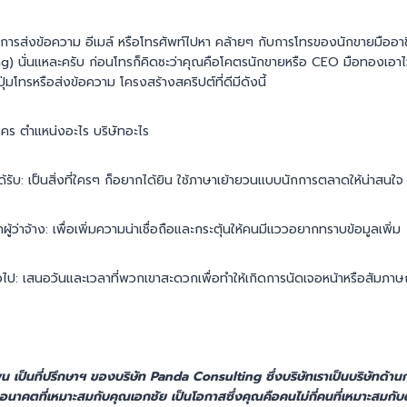
้งแต่การส่งข้อความ อีเมล์ หรือโทรศัพท์ไปหา คล้ายๆ กับการโทรของนักขายมืออาชีพท
ng) นั่นแหละครับ ก่อนโทรก็คิดซะว่าคุณคือโคตรนักขายหรือ CEO มือทองเอา
่มโทรหรือส่งข้อความ โครงสร้างสคริปต์ที่ดีมีดังนี้
ใคร ตำแหน่งอะไร บริษัทอะไร
ด้รับ: เป็นสิ่งที่ใครๆ ก็อยากได้ยิน ใช้ภาษาเย้ายวนแบบนักการตลาดให้น่าสนใจ
้ว่าจ้าง: เพื่อเพิ่มความน่าเชื่อถือและกระตุ้นให้คนมีแววอยากทราบข้อมูลเพิ่ม
ไป: เสนอวันและเวลาที่พวกเขาสะดวกเพื่อทำให้เกิดการนัดเจอหน้าหรือสัมภา
 เป็นที่ปรึกษาฯ ของบริษัท Panda Consulting ซึ่งบริษัทเราเป็นบริษัทด้า
นาคตที่เหมาะสมกับคุณเอกชัย เป็นโอกาสซึ่งคุณคือคนไม่กี่คนที่เหมาะสมกับ