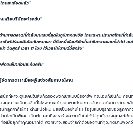
าโดยละเอียดแล้ว”
่ไหนหรือบริษัทอะไรครับ”
ษัทด้านการตลาดที่กำลังมาแรงที่สุดในภูมิภาคเอเชีย โดยเฉพาะประเทศไทยที่กำ
อาชีพไปร่วมเติบโตกับพวกเขา นี่คือหนึ่งในบริษัทชั้นนำในตลาดเลยก็ว่าได้ สน
า วันศุกร์ เวลา 11 โมง ใช้เวลาไม่นานดีมั้ยครับ”
่งเมล์มาก่อนละกันครับ”
้จัดการดาราเมื่ออยู่ในช่วงสัมภาษณ์งาน
ดการนักกีฬาจะดูแลคนในสังกัดของพวกเขาแบบมืออาชีพ คุณเองก็เช่นกัน ก่อนที่
องคุณ จงเป็นกุนซือที่โค้ชพวกเขาโดยเฉพาะทักษะการสัมภาษณ์งาน รายละเอ
บริษัทลูกค้าคือใคร ตำแหน่งไหน นิสัยเป็นอย่างไร หรือรูปแบบธุรกิจของลูกค้าที
่วนใดเป็นพิเศษ เป็นต้น คุณถึงจะสร้างความมั่นใจได้ว่าลูกค้าของคุณจะได้เจอก
ญคือเมื่อลูกค้าคุณอยากได้ พวกเขาจะยอมจ่ายค่าตัวของคนที่คุณคัดมาแพงกว่า