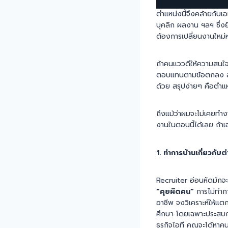
ตำแหน่งนี้จึงคล้ายกับเอ
บุคลิก ผลงาน ฯลฯ ซึ่ง
ต้องการเปลี่ยนงานใหม่
ถ้าคนแววดีให้ความสนใจ
ตอบแทนตามข้อตกลง ส่วน
ด้วย สรุปง่ายๆ คือตำแหน
ถึงแม้ว่าผมจะไม่เคยทำ
งานในตอนนี้ได้เลย ถ้า
1. ทำการบ้านเกี่ยวกับ
Recruiter อ่อนหัดมักจะ
“คุยผิดคน”
การไม่ทำกา
อาชีพ จงวิเคราะห์ให้แต
ศึกษา โดยเฉพาะประสบกา
ธุรกิจไอที คุณจะได้หาค