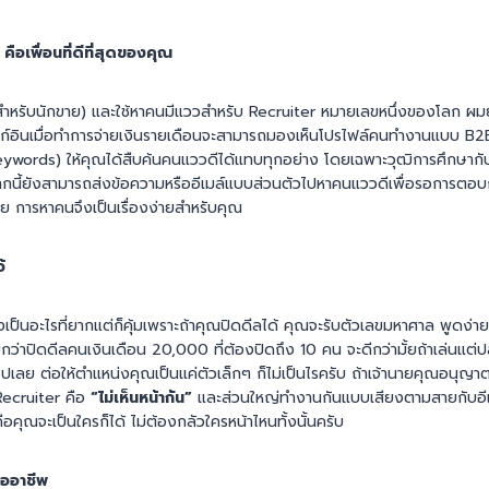
 คือเพื่อนที่ดีที่สุดของคุณ
 (สำหรับนักขาย) และใช้หาคนมีแววสำหรับ Recruiter หมายเลขหนึ่งของโลก ผมยั
ลิ้งก์อินเมื่อทำการจ่ายเงินรายเดือนจะสามารถมองเห็นโปรไฟล์คนทำงานแบบ B2B 
eywords) ให้คุณได้สืบค้นคนแววดีได้แทบทุกอย่าง โดยเฉพาะวุฒิการศึกษากั
กนี้ยังสามารถส่งข้อความหรืออีเมล์แบบส่วนตัวไปหาคนแววดีเพื่อรอการตอบ
เลย การหาคนจึงเป็นเรื่องง่ายสำหรับคุณ
้
พงเป็นอะไรที่ยากแต่ก็คุ้มเพราะถ้าคุณปิดดีลได้ คุณจะรับตัวเลขมหาศาล พูดง่า
่าปิดดีลคนเงินเดือน 20,000 ที่ต้องปิดถึง 10 คน จะดีกว่ามั้ยถ้าเล่นแต่ป
ย ต่อให้ตำแหน่งคุณเป็นแค่ตัวเล็กๆ ก็ไม่เป็นไรครับ ถ้าเจ้านายคุณอนุญาตก
Recruiter คือ
“ไม่เห็นหน้ากัน”
และส่วนใหญ่ทำงานกันแบบเสียงตามสายกับอีเมล
ือคุณจะเป็นใครก็ได้ ไม่ต้องกลัวใครหน้าไหนทั้งนั้นครับ
ืออาชีพ