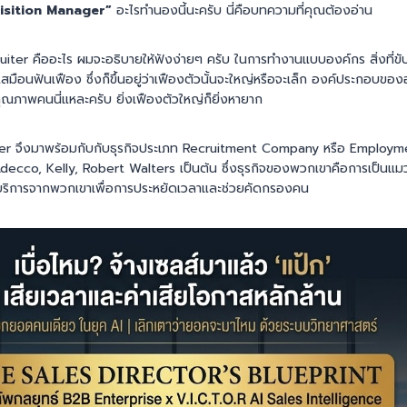
uisition Manager”
อะไรทำนองนี้นะครับ นี่คือบทความที่คุณต้องอ่าน
ecruiter คืออะไร ผมจะอธิบายให้ฟังง่ายๆ ครับ ในการทำงานแบบองค์กร สิ่งที่ขั
บเสมือนฟันเฟือง ซึ่งก็ขึ้นอยู่ว่าเฟืองตัวนั้นจะใหญ่หรือจะเล็ก องค์ประกอบข
อคุณภาพคนนี่แหละครับ ยิ่งเฟืองตัวใหญ่ก็ยิ่งหายาก
iter จึงมาพร้อมกับกับธุรกิจประเภท Recruitment Company หรือ Employ
ช่น Adecco, Kelly, Robert Walters เป็นต้น ซึ่งธุรกิจของพวกเขาคือการเป็นแม
ช้บริการจากพวกเขาเพื่อการประหยัดเวลาและช่วยคัดกรองคน