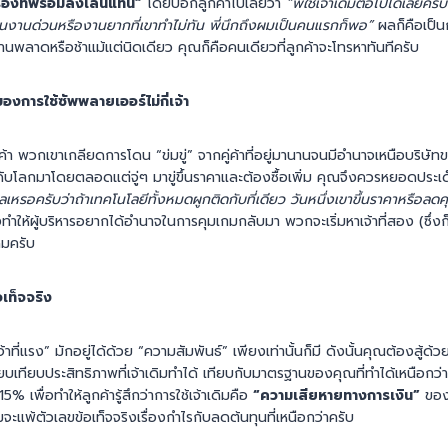
รองที่พร้อมลงเล่นแทน”
โดยบอกลูกค้าไปเลยว่า
“พี่ใช้เจ้าเดิมต่อไปได้เลย
หนงานด่วนหรืองานยากที่เขาทำไม่ทัน พี่นึกถึงผมเป็นคนแรกก็พอ”
ผลก็คือเป็
ี่ทำงานพลาดหรือช้าแม้แต่นิดเดียว คุณก็คือคนเดียวที่ลูกค้าจะโทรหาทันทีครับ
ของการใช้ซัพพลายเออร์ไม่กี่เจ้า
กค้า พวกเขาเกลียดการโดน “ข่มขู่” จากคู่ค้าที่อยู่มานานจนมีอำนาจเหนือบริ
ับโลกมาโดยตลอดแต่จู่ๆ มาขู่ขึ้นราคาและต้องซื้อเพิ่ม คุณจึงควรหยอดประเด
งวลเหรอครับว่าถ้าเทคโนโลยีทั้งหมดผูกติดกับที่เดียว วันหนึ่งเขาขึ้นราคาหรือลด
ำให้ผู้บริหารอยากได้อำนาจในการคุมเกมกลับมา พวกจะเริ่มหาเจ้าที่สอง (ซึ่งก
ิมครับ
อเท็จจริง
เจ้าที่แรง” มักอยู่ได้ด้วย “ความสัมพันธ์” เพียงเท่านั้นก็มี ดังนั้นคุณต้องสู้ด้
เทียบประสิทธิภาพที่เจ้าเดิมทำได้ เทียบกับมาตรฐานของคุณที่ทำได้เหนือกว่า 
เพื่อทำให้ลูกค้ารู้สึกว่าการใช้เจ้าเดิมคือ
“ความเสียหายทางการเงิน”
ของ
จะแพ้ตัวเลขข้อเท็จจริงเรื่องกำไรกับลดต้นทุนที่เหนือกว่าครับ