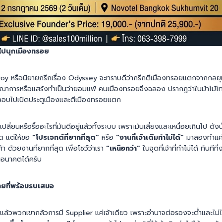
นไปบุกเมืองทรอย
 Troy หรือนิยายกรีกเรื่อง Odyssey จะทราบดีว่ากรีกตีเมืองทรอยแตกจากกลยุ
บรรณาการหรือแสร้งทำเป็นว่ายอมแพ้ คนเมืองทรอยจึงฉลอง ปรากฎว่าในม้าไม้โท
อบไปเปิดประตูเมืองและตีเมืองทรอยแตก
เปลี่ยนหรือรื้ออะไรที่มันดีอยู่แล้วทั้งระบบ เพราะมันเสี่ยงและเหนื่อยเกินไป ด
ด แต่ให้ขอ
“โปรเจกต์ที่ยากที่สุด”
หรือ
“งานที่เจ้าเดิมทำไม่ได้”
มาลองทำแค่ง
้า ด้วยงานที่ยากที่สุด เพื่อโชว์ว่าเรา
“เหนือกว่า”
ในจุดที่เจ้าที่ทำไม่ได้ ทันทีที
นอนาคตได้ครับ
ยที่พร้อมรบเสมอ
ๆ แล้วพวกเขากลัวการมี Supplier แค่เจ้าเดียว เพราะอำนาจต่อรองจะต่ำและไม่