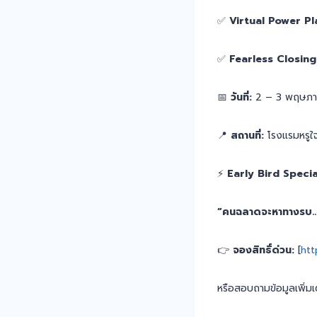
✅
Virtual Power Pl
✅
Fearless Closing
📅
วันที่:
2 – 3 พฤษภา
📍
สถานที่:
โรงแรมหรูใ
⚡️
Early Bird Specia
“คนฉลาดจะหาทางรบ… แต่
👉
จองสิทธิ์ด่วน:
[
htt
หรือสอบถามข้อมูลเพิ่มเ