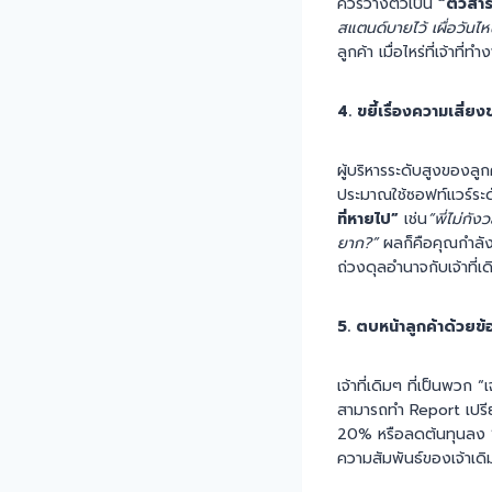
ควรวางตัวเป็น
“ตัวสำ
สแตนด์บายไว้ เผื่อวันไ
ลูกค้า เมื่อไหร่ที่เจ้าท
4. ขยี้เรื่องความเสี่ยง
ผู้บริหารระดับสูงของลู
ประมาณใช้ซอฟท์แวร์ระด
ที่หายไป”
เช่น
“พี่ไม่กั
ยาก?”
ผลก็คือคุณกำลังท
ถ่วงดุลอำนาจกับเจ้าที่เด
5. ตบหน้าลูกค้าด้วยข้
เจ้าที่เดิมๆ ที่เป็นพวก “
สามารถทำ Report เปรียบ
20% หรือลดต้นทุนลง 15% 
ความสัมพันธ์ของเจ้าเดิม