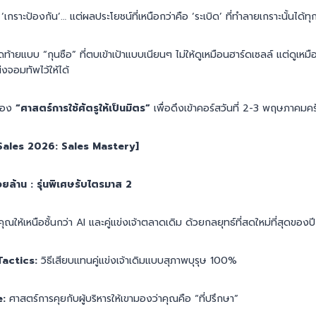
‘เกราะป้องกัน’… แต่ผลประโยชน์ที่เหนือกว่าคือ ‘ระเบิด’ ที่ทำลายเกราะนั้นได้ทุก
ดท้ายแบบ “กุนซือ” ที่ตบเข้าเป้าแบบเนียนๆ ไม่ให้ดูเหมือนฮาร์ดเซลล์ แต่ดูเหม
งจอมทัพไว้ให้ได้
ื่อง
“ศาสตร์การใช้ศัตรูให้เป็นมิตร”
เพื่อดึงเข้าคอร์สวันที่ 2-3 พฤษภาคมคร
Sales 2026: Sales Mastery]
อยล้าน : รุ่นพิเศษรับไตรมาส 2
ณให้เหนือชั้นกว่า AI และคู่แข่งเจ้าตลาดเดิม ด้วยกลยุทธ์ที่สดใหม่ที่สุดของ
Tactics:
วิธีเสียบแทนคู่แข่งเจ้าเดิมแบบสุภาพบุรุษ 100%
e:
ศาสตร์การคุยกับผู้บริหารให้เขามองว่าคุณคือ “ที่ปรึกษา”