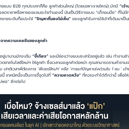
ยแบบ B2B ทุกประเภทก็คือ ลูกค้าส่วนใหญ่ (โดยเฉพาะรายใหญ่) มักมี
“เจ้
การลดราคาหรือหาของแถมอะไรทำนองนี้ มันเป็นวิธีการแบบ “เด็กอมมือ” ที่ไม่ม
นักขายระดับท็อปจะใช้
“ปัญหาที่มองไม่เห็น”
ของลูกค้าในการใช้เจ้าที่เดิมมาเป
่งจากความเคยชินของลูกค้า
่อยู่มานานมักจะเริ่ม
“ขี้เกียจ”
และมีช่องว่างแบบชะล่าใจอยู่แล้ว เช่น ทำงานช้า
ดตเทคโนโลยีใหม่ๆ ให้ลูกค้า ซึ่งเวลาเจอลูกค้าต่อหน้า คุณสามารถถามคำถามเพื่
รับ ปกติเวลาพี่ต้องการ ‘ฟีเจอร์ใหม่ๆ’ หรือ ‘การแก้ปัญหาเร่งด่วนใน 1 ชม.’ เจ้า
้ เทคนิคนี้จะเป็นการจี้จุดไปที่
“ความคาดหวัง”
ที่ควรจะทำได้ดีกว่านี้ เพื่อให้ล
ไม่พอ” อีกต่อไป