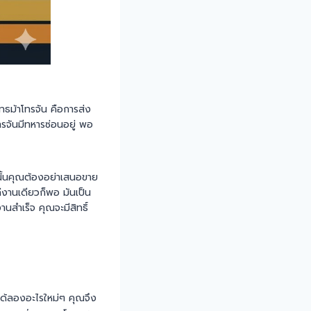
ทธม้าโทรจัน คือการส่ง
รจันมีทหารซ่อนอยู่ พอ
ังนั้นคุณต้องอย่าเสนอขาย
านเดียวก็พอ มันเป็น
่งานสำเร็จ คุณจะมีสิทธิ์
ได้ลองอะไรใหม่ๆ คุณจึง