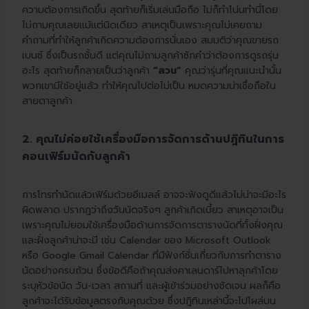
ความต้องการเกิดขึ้น สุดท้ายก็เริ่มเล่นมือถือ ไม่ก็ทำโน่นทำนี่โดย
ไม่ถามคุณเลยแม้แต่นิดเดียว สาเหตุเป็นเพราะคุณไม่เคยถาม
คำถามที่ทำให้ลูกค้าเกิดความต้องการนั่นเอง สมมติว่าคุณขายรถ
เบนซ์ ซึ่งเป็นรถชั้นดี แต่คุณไม่ถามลูกค้าซักคำว่าต้องการดูรถรุ่น
อะไร สุดท้ายก็กลายเป็นว่าลูกค้า
“สวน”
คุณว่ารุ่นที่คุณแนะนำนั้น
พวกเขามีใช้อยู่แล้ว ทำให้คุณไปต่อไม่เป็น หมดความน่าเชื่อถือใน
สายตาลูกค้า
2. คุณไม่ค่อยใช้เครื่องมือการจัดการด้านปฎิทินในการ
คอนเฟิร์มนัดกับลูกค้า
การโทรทำนัดแล้วเฟิร์มด้วยอีเมลล์ อาจจะฟังดูดีแล้วไม่น่าจะมีอะไร
ผิดพลาด ปรากฎว่าถึงวันนัดจริงๆ ลูกค้าเกิดเบี้ยว สาเหตุอาจเป็น
เพราะคุณไม่ยอมใช้เครื่องมือด้านการจัดการตารางนัดที่ทั้งฝั่งคุณ
และฝั่งลูกค้าน่าจะมี เช่น Calendar ของ Microsoft Outlook
หรือ Google Gmail Calendar ที่มีฟังก์ชั่นเกี่ยวกับการทำตาราง
นัดอย่างครบถ้วน ซึ่งข้อดีคือถ้าคุณส่งคาเลนดาร์ไปหาลุกค้าโดย
ระบุหัวข้อนัด วัน-เวลา สถานที่ และผู้เข้าร่วมอย่างชัดเจน ผลก็คือ
ลูกค้าจะได้รับข้อมูลตรงกับคุณด้วย ซึ่งปฎิทินเหล่านี้จะไปโผล่บน