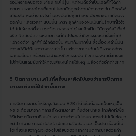
ข้อนี้หลายคนอาจจะเถียง ผมไม่รู้นะ แต่ผมถือว่าเป็นเซลล์ที่ได้ค่า
คอมฯ มหาศาลโดยที่แทบไม่เคยนัดลูกค้าทานข้าวกลางวัน ตีกอล์ฟ
เที่ยวผับ ลงอ่าง อะไรทำนองนั้นกับลูกค้าเลย น้อยรายมากที่ผมจะ
ออกไป “เสียเวลา” แบบนั้น เพราะลูกค้ามองผมเป็นที่ปรึกษาที่ไว้ใจ
ได้ ไม่ใช่เซลล์ที่เอนเตอร์เทนพวกเขาได้ ผมจึงเป็น “นักธุรกิจ” ที่แท้
จริง ผิดกับนักขายหลายท่านที่คิดไปเองว่ากิจกรรมเหล่านี้จะทำให้
“เข้าถึงตัว” ลูกค้าได้ใกล้ชิดขึ้น สนิทกันมากขึ้น ซึ่งเรื่องเหล่านี้มัน
อาจจะใช้ได้กับบางวงการเท่านั้น แต่การขายระดับผู้บริหารองค์กร
เอกชนชั้นนำ หรือระดับเจ้าของกิจกรรมนั้น กิจกรรมพวกนี้แทบจะ
ไม่จำเป็นแถมยังทำให้คุณเสียเงินโดยใช่เหตุ เปลืองตัวอีกต่างหาก
5. ปิดการขายแค่ไม่กี่ครั้งและคิดไปเองว่าการปิดการ
ขายจะต้องมีฝีปากขั้นเทพ
การปิดการขายสำหรับธุรกิจแบบ B2B ที่น่าเชื่อถือและเป็นเหตุเป็น
ผล จะต้องมาจาก
“การติดตามงาน”
ทั้งต่อหน้าและโทรศัพท์เพื่อ
ให้โปรเจคมีความคืบหน้า เช่น การทำงบไปเสนอ การเข้าไปเก็บข้อมูล
หน้าไซท์งาน การเข้าไปแก้สเปคและปรับข้อเสนอ เป็นต้น เรื่องนี้ไม่
ได้เกี่ยวเลยว่าคุณจะต้องไปเรียนจิตวิทยาการปิดการขายด้วยคำ