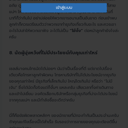
อยู่
อภัย ดูไม่มีความเป็นมืออาชีพ อย่างแย่ที่สุดคือถ้ารู้ว่ายังไงก็สาย
อีเมล
แน่ๆ ให้โทรไปขอโทษและแจ้งลูกค้าทันทีว่าคุณจะมาสายภายในกี่
นาทีก็ว่ากันไป อย่าปล่อยให้พวกเขารอนานเป็นอันขาด ก่อนเข้าพบ
ลูกค้าก็ควรเตรียมตัวว่าพวกเขาทำธุรกิจเกี่ยวกับอะไร และควรเอา
อะไรไปเล่าให้พวกเขาฟัง จะได้ไม่เป็น
“ไอ้งั่ง”
ต่อหน้าลูกค้ายังไงล่ะ
ครับ
8. นัดผู้มุ่งหวังที่ไม่มีประโยชน์กับคุณเท่าไหร่
เซลล์บางคนโทรนัดได้บ่อยๆ นับว่าเป็นเรื่องที่ดี แต่ขาดไปเรื่อง
เดียวคือโทรหาลูกค้าผิดคน โทรหาบริษัทที่ไม่ได้ประโยชน์จากธุรกิจ
ของคุณเท่าไหร่ มีธุรกิจที่เล็กเกินไป ใหญ่โตเกินไป หรือว่า “ไม่มี
เงิน” ซึ่งได้นัดก็จริงแต่ก็งั้นๆ แหละครับ เสียเวลาทั้งค่าเดินทาง
และเข้าไปเยี่ยม จงคัดเลือกบริษัทหรือกลุ่มธุรกิจที่น่าจะได้ประโยชน์
จากคุณแน่ๆ และมีกำลังซื้อจะดีกว่าครับ
นี่ก็คือข้อผิดพลาดหลักๆ ของนักขายที่มักจะทำกันเป็นประจำนะครับ
ถ้าคุณแก้ไขเรื่องนี้ได้สำเร็จ รับรองว่าการขายของคุณจะต้องดีขึ้น