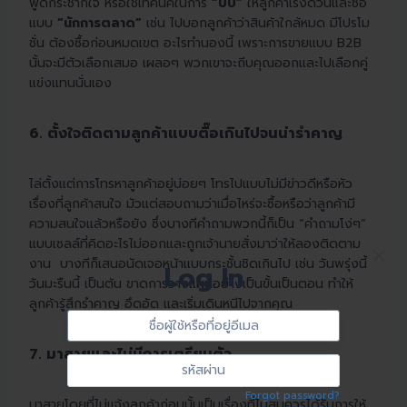
พูดกระชากใจ หรือใช้เทคนิคในการ
“บีบ”
ให้ลูกค้าเร่งด่วนและซื้อ
แบบ
“นักการตลาด”
เช่น ไปบอกลูกค้าว่าสินค้าใกล้หมด มีโปรโม
ชั่น ต้องซื้อก่อนหมดเขต อะไรทำนองนี้ เพราะการขายแบบ B2B
นั้นจะมีตัวเลือกเสมอ เผลอๆ พวกเขาจะถีบคุณออกและไปเลือกคู่
แข่งแทนนั่นเอง
6. ตั้งใจติดตามลูกค้าแบบตื๊อเกินไปจนน่ารำคาญ
ไล่ตั้งแต่การโทรหาลูกค้าอยู่บ่อยๆ โทรไปแบบไม่มีข่าวดีหรือหัว
เรื่องที่ลูกค้าสนใจ มัวแต่สอบถามว่าเมื่อไหร่จะซื้อหรือว่าลูกค้ามี
ความสนใจแล้วหรือยัง ซึ่งบางทีคำถามพวกนี้ก็เป็น “คำถามโง่ๆ”
แบบเซลล์ที่คิดอะไรไม่ออกและถูกเจ้านายสั่งมาว่าให้ลองติดตาม
×
งาน บางทีก็เสนอนัดเจอหน้าแบบกระชั้นชิดเกินไป เช่น วันพรุ่งนี้
Log In
วันมะรืนนี้ เป็นต้น ขาดการวางแผนอย่างเป็นขั้นเป็นตอน ทำให้
ลูกค้ารู้สึกรำคาญ อึดอัด และเริ่มเดินหนีไปจากคุณ
Sign
ชื่อ
In
ผู้
7. มาสายและไม่มีการเตรียมตัว
ใช้
รหัส
หรือ
ผ่าน
Forgot password?
ที่
มาสายโดยที่ไม่แจ้งลูกค้าก่อนนั้นเป็นเรื่องที่ไม่สมควรได้รับการให้