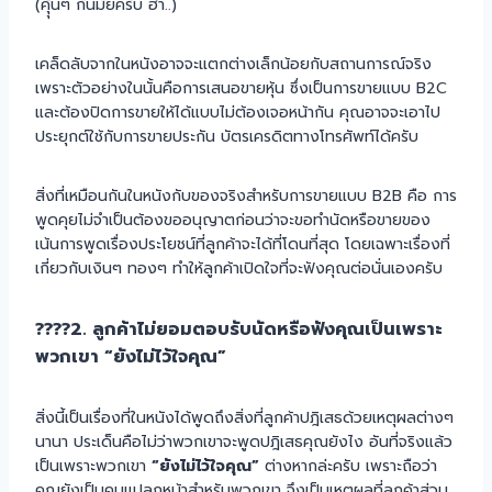
(คุุ้นๆ กันมั้ยครับ ฮา..)
เคล็ดลับจากในหนังอาจจะแตกต่างเล็กน้อยกับสถานการณ์จริง
เพราะตัวอย่างในนั้นคือการเสนอขายหุ้น ซึ่งเป็นการขายแบบ B2C
และต้องปิดการขายให้ได้แบบไม่ต้องเจอหน้ากัน คุณอาจจะเอาไป
ประยุกต์ใช้กับการขายประกัน บัตรเครดิตทางโทรศัพท์ได้ครับ
สิ่งที่เหมือนกันในหนังกับของจริงสำหรับการขายแบบ B2B คือ การ
พูดคุยไม่จำเป็นต้องขออนุญาตก่อนว่าจะขอทำนัดหรือขายของ
เน้นการพูดเรื่องประโยชน์ที่ลูกค้าจะได้ที่โดนที่สุด โดยเฉพาะเรื่องที่
เกี่ยวกับเงินๆ ทองๆ ทำให้ลูกค้าเปิดใจที่จะฟังคุณต่อนั่นเองครับ
????2. ลูกค้าไม่ยอมตอบรับนัดหรือฟังคุณเป็นเพราะ
พวกเขา “ยังไม่ไว้ใจคุณ”
สิ่งนี้เป็นเรื่องที่ในหนังได้พูดถึงสิ่งที่ลูกค้าปฎิเสธด้วยเหตุผลต่างๆ
นานา ประเด็นคือไม่ว่าพวกเขาจะพูดปฎิเสธคุณยังไง อันที่จริงแล้ว
เป็นเพราะพวกเขา
“ยังไม่ไว้ใจคุณ”
ต่างหากล่ะครับ เพราะถือว่า
คุณยังเป็นคนแปลกหน้าสำหรับพวกเขา จึงเป็นเหตุผลที่ลูกค้าส่วน