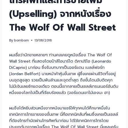
โทรศัพท์และการขายเพิ่ม
(Upselling) จากหนังเรื่อง
The Wolf Of Wall Street
By
bombom
13/08/2018
ผมเชื่อว่านักขายหลายๆ ท่านคงเคยดูหนังเรื่อง The Wolf Of
Wall Street ที่แสดงโดยป๋าลีโอนาร์โด ดิคาปริโอ (Leonardo
DiCaprio) มาก่อน ซึ่งรับบทบาทเป็นจอร์แดน เบลล์ฟอร์ท
(Jordan Bellfort) นายหน้าค้าหุ้นขั้นเทพ ผู้ซึ่งเคยผ่านชีวิตทั้งอยู่
บนจุดสูงสุด รวยเป็นพันล้านและจุดต่ำสุด ถึงขั้นโดนจับติดคุก
ไม่มีเงินเลยซักแดงเดียว ตอนนี้เขากลายเป็นเซลล์เทรนเนอร์อันดับ
หนึ่งของโลกไปเป็นที่เรียบร้อยแล้ว (จอร์แดนเขาโม้เองนะ ฮา)
ผมจึงได้หยิบส่วนหนึงจากหนังมาแชร์ให้ทุกคนได้ศึกษาหนึ่งใน
เทคนิคการโทรขายของขั้นเทพ
นี่คือเทคนิคลับที่ผมซึ่งเคยเป็นเซลล์
ที่ต้องโทรทำนัดผ่านโทรศัพท์มาก่อน ได้ใช้เทคนิคการโทรโดย
ประยุกต์มาจากหนังเรื่อง The Wolf Of Wall Street นี่แหละครับ