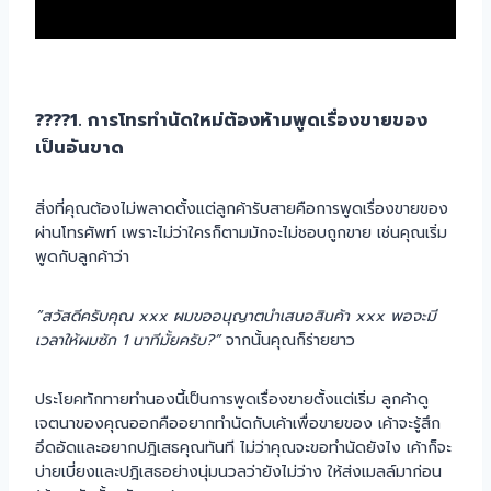
????1. การโทรทำนัดใหม่ต้องห้ามพูดเรื่องขายของ
เป็นอันขาด
สิ่งที่คุณต้องไม่พลาดตั้งแต่ลูกค้ารับสายคือการพูดเรื่องขายของ
ผ่านโทรศัพท์ เพราะไม่ว่าใครก็ตามมักจะไม่ชอบถูกขาย เช่นคุณเริ่ม
พูดกับลูกค้าว่า
“สวัสดีครับคุณ xxx ผมขออนุญาตนำเสนอสินค้า xxx พอจะมี
เวลาให้ผมซัก 1 นาทีมั้ยครับ?”
จากนั้นคุณก็ร่ายยาว
ประโยคทักทายทำนองนี้เป็นการพูดเรื่องขายตั้งแต่เริ่ม ลูกค้าดู
เจตนาของคุณออกคืออยากทำนัดกับเค้าเพื่อขายของ เค้าจะรู้สึก
อึดอัดและอยากปฎิเสธคุณทันที ไม่ว่าคุณจะขอทำนัดยังไง เค้าก็จะ
บ่ายเบี่ยงและปฎิเสธอย่างนุ่มนวลว่ายังไม่ว่าง ให้ส่งเมลล์มาก่อน