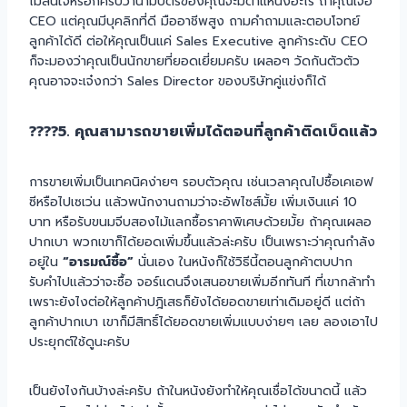
ไม่สนใจหรอกครับว่านามบัตรของคุณจะมีตำแหน่งอะไร ถ้าคุณเจอ
CEO แต่คุณมีบุคลิกที่ดี มืออาชีพสูง ถามคำถามและตอบโจทย์
ลูกค้าได้ดี ต่อให้คุณเป็นแค่ Sales Executive ลูกค้าระดับ CEO
ก็จะมองว่าคุณเป็นนักขายที่ยอดเยี่ยมครับ เผลอๆ วัดกันตัวตัว
คุณอาจจะเจ๋งกว่า Sales Director ของบริษัทคู่แข่งก็ได้
????5. คุณสามารถขายเพิ่มได้ตอนที่ลูกค้าติดเบ็ดแล้ว
การขายเพิ่มเป็นเทคนิคง่ายๆ รอบตัวคุณ เช่นเวลาคุณไปซื้อเคเอฟ
ซีหรือไปเซเว่น แล้วพนักงานถามว่าจะอัพไซส์มั้ย เพิ่มเงินแค่ 10
บาท หรือรับขนมจีบสองไม้แลกซื้อราคาพิเศษด้วยมั้ย ถ้าคุณเผลอ
ปากเบา พวกเขาก็ได้ยอดเพิ่มขึ้นแล้วล่ะครับ เป็นเพราะว่าคุณกำลัง
อยู่ใน
“อารมณ์ซื้อ”
นั่นเอง ในหนังก็ใช้วิธีนี้ตอนลูกค้าตบปาก
รับคำไปแล้วว่าจะซื้อ จอร์แดนจึงเสนอขายเพิ่มอีกทันที ที่เขากล้าทำ
เพราะยังไงต่อให้ลูกค้าปฎิเสธก็ยังได้ยอดขายเท่าเดิมอยู่ดี แต่ถ้า
ลูกค้าปากเบา เขาก็มีสิทธิ์ได้ยอดขายเพิ่มแบบง่ายๆ เลย ลองเอาไป
ประยุกต์ใช้ดูนะครับ
เป็นยังไงกันบ้างล่ะครับ ถ้าในหนังยังทำให้คุณเชื่อได้ขนาดนี้ แล้ว