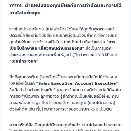
????4. ตำแหน่งของคุณมีผลกับการทำนัดและความไว้
วางใจในตัวคุณ
จากในหนัง จอร์แดน (เบลฟอร์ด) ได้สอนให้ลูกทีมพูดตามสคริ
ปด้วยน้ำเสียงที่น่าเชื่อถือ และอีกหนึ่งในปัจจัยสำคัญคือการบอก
ลูกค้าให้ชัดเจนว่าตัวเองเป็นใคร ในหนังกล่าวถึงตำแหน่ง
“การ
เป็นที่ปรึกษาและเชี่ยวชาญด้านการลงทุน”
ซึ่งเป็นการบอก
ตำแหน่งงานของพวกเขาเพื่อให้ลูกค้ารู้สึกว่าพวกเขาไม่ได้เป็นแค่
“เซลล์กระจอก”
สิ่งที่คุณควรเรียนรู้จากเรื่องนี้โดยเฉพาะนักขายมือใหม่ที่ตำแหน่ง
เซลล์ยังเป็นแค่
“Sales Executive, Account Executive”
ซึ่งถือว่าเป็นตำแหน่งจูเนียร์สุดของนักขาย บางทีตำแหน่งก็มีผลใน
การขอทำนัดเพราะลูกค้าอาจจะรู้สึกว่าคุณเป็นแค่เซลล์มือใหม่ คุณ
อาจจะเลี่ยงการพูดถึงตำแหน่งเล็กๆ ของคุณ (แบบไม่ตอแหล)
ด้วยคำดีๆ เช่น ที่ปรึกษาทางการขายของบริษัท xxx เป็นต้น
ความจริงก็คือเมื่อคุณได้นัดจากลูกค้าแล้ว เวลาไปเจอหน้า พวกเขา