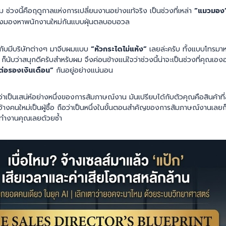
 ช่วงนี้คือฤดูกาลแห่งการเปลี่ยนงานอย่างแท้จริง เป็นช่วงที่เหล่า
“แมวมอง
วิ่งมองหาพนักงานใหม่กันแบบฝุ่นตลบอบอวล
กับมีบริษัทต่างๆ มาจีบผมแบบ
“หัวกระไดไม่แห้ง”
เลยล่ะครับ ทั้งแบบโทรมา
) ก็นับว่าสนุกดีครับสำหรับผม จึงค่อนข้างแน่ใจว่าช่วงนี้น่าจะเป็นช่วงที่คุณเ
ต่อรองเงินเดือน”
กันอยู่อย่างแน่นอน
่าเป็นเสน่ห์อย่างหนึ่งของการสัมภาษณ์งาน มันเปรียบได้กับตัวคุณคือสินค้าท
นายจ้างคนใหม่เป็นผู้ซื้อ ถือว่าเป็นหนึ่งในขั้นตอนสำคัญของการสัมภาษณ์งานเลยก
ทำงานคุณเลยด้วยซ้ำ