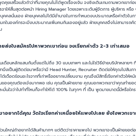
ูดคุยเสร็จแล้วถ้าว่าที่นายคุณไม่ได้พูดเรื่องเงิน จงชิงเดินเกมถามพวกเขาก่อนเ
ให้สิ้นสุดต่อหน้า Hiring Manager โดยเฉพาะระดับผู้จัดการ ผู้บริหาร หรือ
ายบุคคลนั่นเอง ฝ่ายบุคคลไม่ได้มีอำนาจในการกำหนดงบประมาณหรือค่าตัวในก
ผนกในองค์กรจะมีงบประมาณเพิ่มคนกันเองอยู่แล้ว ฝ่ายบุคคลจึงไม่สามารถคัดค
าม
นฝ่ายส่งใบสมัครไปหาพวกเขาก่อน จงเรียกค่าตัว 2-3 เท่าเสมอ
งินเดือนหลักแสนกันตั้งแต่ไม่ถึง 30 แบบเทพๆ และไม่ใช่วิธีย้ายบริษัทหลายๆ ที
ัทนึงเป็นผู้ติดต่อมาหรือว่ามี Head Hunter, Recruiter ติดต่อให้คุณไปสัม
้เดือดร้อนอะไรจากที่เก่าหรืออยากเปลี่ยนงาน คุณจึงมีสิทธิ์เรียกค่าตัวให้หนักเ
ุบันของคุณต้องเจ๋งมากพอ เช่น คุณเป็นฝ่ายขาย คุณบอกพวกเขาว่าคุณทำย
ะมั่นใจว่าไปทำที่ไหนก็จะทำให้ได้ 100% ในทุกๆ ที่ เป็น พูดมาขนาดนี้มีหรือใครจะ
วกเขาอยากได้คุณ วัดใจเรียกค่าเหนื่อยให้แพงไปเลย ยังไงพวกเข
าส่วนใหญ่ถ้าอยากได้สินค้ามากๆ แต่ติดว่าราคาแพงไป พวกเขาจะเป็นฝ่ายขอต่