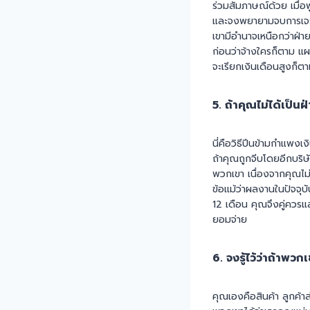
ร่วมสัมภาษณ์ด้วย เมื่อพ
และจงพยายามจบการเจรจา
เขามีอำนาจเหนือกว่าฝ่
ก่อนว่าจ้างใครก็ตาม แ
จะเรียกเงินเดือนสูงก็ต
5. ถ้าคุณไม่ได้เป็
นี่คือวิธีปีนข้ามกำแพงเ
ถ้าคุณถูกจีบโดยอีกบริษ
พวกเขา เนื่องจากคุณไม่ได
ข้อแม้ว่าผลงานในปัจจ
12 เดือน คุณจึงคู่ควรแล
ยอมจ่าย
6. จงรู้ไว้ว่าถ้าพ
คุณเองคือสินค้า ลูกค้