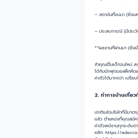
– สถาบันที่จบมา (ยิ่งมหา
– ประสบการณ์ (มีประวัติจ
**ผลงานที่ผ่านมา (ยิ่งม
ถ้าคุณเป็นเด็กจบใหม่ สถา
ได้กับนักฟุตบอลฝึกหัดแ
ค่าตัวได้มากกว่า เปรียบ
2. ทำการบ้านเกี่ยว
ปกติแล้วบริษัทที่มีมาต
แล้ว ตำแหน่งที่คุณสมัค
ค่าตัวพนังานทุกระดับต
คลิก: https://adecco.