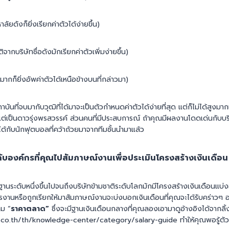
ลัยดังก็ยิ่งเรียกค่าตัวได้ง่ายขึ้น)
ากบริษัทชื่อดังมักเรียกค่าตัวเพิ่มง่ายขึ้น)
ีมากก็ยิ่งอัพค่าตัวได้เหนือข้างบนที่กล่าวมา)
บันที่จบมากับวุฒิที่ได้มาจะเป็นตัวกำหนดค่าตัวได้ง่ายที่สุด แต่ก็ไม่ได้สูงมาก
ต่เป็นดาวรุ่งพรสวรรค์ ส่วนคนที่มีประสบการณ์ ถ้าคุณมีผลงานโดดเด่นกับบริษั
ได้กับนักฟุตบอลที่คว้าถ้วยมาจากทีมชั้นนำมาแล้ว
กับองค์กรที่คุณไปสัมภาษณ์งานเพื่อประเมินโครงสร้างเงินเดือน
รฐานระดับหนึ่งขึ้นไปจนถึงบริษัทข้ามชาติระดับโลกมักมีโครงสร้างเงินเดือนแบ
รงานหรือถูกเรียกให้มาสัมภาษณ์งานจะบ่งบอกเงินเดือนที่คุณจะได้รับคร่าวๆ อง
าม “
ราคาตลาด”
ซึ่งจะมีฐานเงินเดือนกลางที่คุณลองเอามาดูอ้างอิงได้จากลิ้งก
co.th/th/knowledge-center/category/salary-guide ทำให้คุณพอรู้ตัวว่าจ