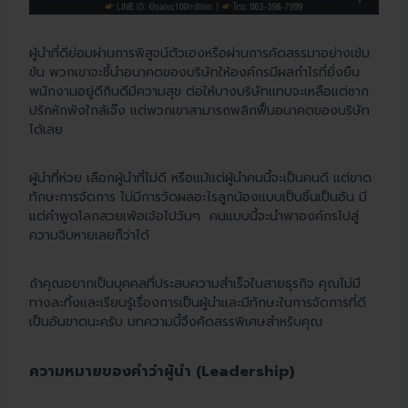
ผู้นำที่ดีย่อมผ่านการพิสูจน์ตัวเองหรือผ่านการคัดสรรมาอย่างเข้ม
ข้น พวกเขาจะชี้นำอนาคตของบริษัทให้องค์กรมีผลกำไรที่ยั่งยืน
พนักงานอยู่ดีกินดีมีความสุข ต่อให้บางบริษัทแทบจะเหลือแต่ซาก
ปรักหักพังใกล้เจ๊ง แต่พวกเขาสามารถพลิกฟื้นอนาคตของบริษัท
ได้เลย
ผู้นำที่ห่วย เลือกผู้นำที่ไม่ดี หรือแม้แต่ผู้นำคนนี้จะเป็นคนดี แต่ขาด
ทักษะการจัดการ ไม่มีการวัดผลอะไรลูกน้องแบบเป็นชิ้นเป็นอัน มี
แต่คำพูดโลกสวยเพ้อเจ้อไปวันๆ คนแบบนี้จะนำพาองค์กรไปสู่
ความฉิบหายเลยก็ว่าได้
ถ้าคุณอยากเป็นบุคคลที่ประสบความสำเร็จในสายธุรกิจ คุณไม่มี
ทางละทิ้งและเรียนรู้เรื่องการเป็นผู้นำและมีทักษะในการจัดการที่ดี
เป็นอันขาดนะครับ บทความนี้จึงคัดสรรพิเศษสำหรับคุณ
ความหมายของคำว่าผู้นำ (Leadership)