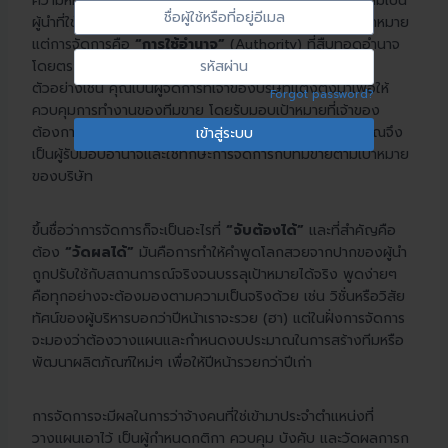
Sign
ความหมายของการจัดการเรียกได้ว่ามีความแตกต่างกับความเป็น
ชื่อ
ผู้นำที่ใช้อิทธิพลในการทำให้ผู้อื่นเชื่อและลงมือทำจนบรรลุเป้าหมาย
In
ผู้
แต่การจัดการคือ
“การใช้อำนาจ”
(Authority) ที่สืบทอดอำนาจ
ใช้
รหัส
โดยตรงจากการแต่งตั้งโดยผู้นำระดับสูงอย่างเป็นทางการ
หรือ
ผ่าน
ตัวอย่างเช่น คุณเป็นผู้จัดการที่เจ้าของบริษัทแต่งตั้งมาเพื่อให้
Forgot password?
ที่
ควบคุมการทำงานของทีมขาย โดยรับมอบเป้าหมายที่เจ้าของ
อยู่
ต้องการให้คุณใช้งานทีมขายและฝึกฝนพวกเขาให้เก่งกาจ คุณจึง
อีเมล
เป็นผู้รับมอบอำนาจและใช้ทักษะการจัดการกับทีมขายตามเป้าหมาย
ของบริษัท
ขึ้นชื่อว่าการจัดการก็จะเป็นอะไรที่
“จับต้องได้”
และที่สำคัญคือ
ต้อง
“วัดผลได้”
มันคือการทำให้คำพูดโลกสวยจากปากของผู้นำ
ถูกปรับใช้กับสถานการณ์จริงจนบรรลุเป้าหมายได้จริง พูดง่ายๆ
คือทุกอย่างจะต้องมองตามความเป็นจริงด้วย เช่น วิชั่นหรือวิสัย
ทัศน์ของผู้บริหารบอกว่าปีหน้าเราจะรวย (ฮา) แต่ในฝั่งการจัดการ
จะมองว่าต้องวางแผนและกำหนดงบประมาณในการสร้างทีมหรือ
พัฒนาผลิตภัณฑ์ใหม่ๆ เพื่อให้ปีหน้ารวยกว่าปีเก่า
การจัดการจะมีผลในการว่าจ้างคนที่ใช่เข้ามาประจำตำแหน่งที่
วางแผนเอาไว้ เป็นผู้กำหนดกติกา ควบคุม บังคับ และวัดผลการก