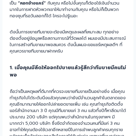
เป็น
“หอกข้างแคร่”
กับคุณ หรือไม่งั้นคุณก็ต้องใช้เงินจำนวน
มากในการฟาดหัวพวกเขาให้มาทำงานกับคุณ หรือไม่ก็เป็นพวก
ทองชุบที่รอวันลอกก็ได้ ใครจะไปรู้เนอะ
ดังนั้นการขยายทีมขายจะต้องมีเหตุและผลที่เหมาะสม ทุกอย่าง
ต้องตั้งอยู่ข้อมูลหรือสถานการณ์ที่วัดผลได้ ผมเองมีประสบการณ์
ในการสร้างทีมขายมาพอสมควร ดังนั้นผมจะขอแชร์เหตุผลดีๆ ที่
คุณควรขายทีมขายมาฝากครับ
1. เมื่อคุณมีลีดให้ออกไปขายแล้วรู้สึกว่าทีมขายมีคนไม่
พอ
ถือว่าเป็นเหตุผลที่ดีมากที่ควรจะขยายทีมขายเป็นอย่างยิ่ง เมื่อคุณ
ทำธุรกิจไปได้ระดับนึงแล้วคุณพบว่ายังมีจำนวนลูกค้าในตลาดของ
คุณอีกมากมายให้ออกไปล่ายอดขายเพิ่ม เช่น คุณทำธุรกิจติดตั้ง
แอร์สำนักงานมา 3 ปี คุณมีทีมขายแค่ 3 คน แล้วทั้งปีก็หาลีดมาได้
ประมาณ 200 บริษัท แต่คุณพบว่าสำนักงานในกรุงเทพฯ มี
มากกว่า 5,000 บริษัท ซึ่งขีดจำกัดของจำนวนคนที่มีแค่ 3 คน
อาจทำให้คุณต้องใช้เวลาอีกหลายปีในการเข้าพบลูกค้าครบทุกราย