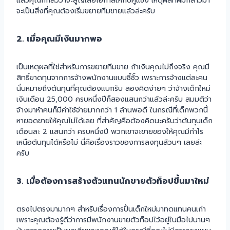
แล้วคุณก็กลัวว่าจะสูญเสียโอกาสให้กับคู่แข่ง เหตุผลที่ผมกล่าวมา
จะเป็นสิ่งที่คุณต้องเริ่มขยายทีมขายแล้วล่ะครับ
2. เมื่อคุณมีเงินมากพอ
เป็นเหตุผลที่ใช่สำหรับการขยายทีมขาย ถ้าเงินคุณไม่ถึงจริง คุณมี
สิทธิ์ขาดทุนจากการจ้างพนักงานแบบซี้ซั้ว เพราะการจ้างแต่ละคน
นั่นหมายถึงต้นทุนที่คุณต้องแบกรับ ลองคิดง่ายๆ ว่าจ้างเด็กใหม่
เงินเดือน 25,000 ครบหนึ่งปีก็สองแสนกว่าแล้วล่ะครับ สมมติว่า
จ้างมาห้าคนก็มีค่าใช้จ่ายมากกว่า 1 ล้านพอดี ในกรณีที่เด็กพวกนี้
หายอดขายให้คุณไม่ได้เลย ที่สำคัญคือต้องคิดนะครับว่าต้นทุนเด็ก
เดือนละ 2 แสนกว่า ครบหนึ่งปี พวกเขาจะขายของให้คุณมีกำไร
เหนือต้นทุนได้หรือไม่ นี่คือเรื่องราวของการลงทุนล้วนๆ เลยล่ะ
ครับ
3. เมื่อต้องการสร้างตัวแทนนักขายตัวท็อปขึ้นมาใหม่
ตรงไปตรงมามากๆ สำหรับเรื่องการปั้นเด็กใหม่มาทดแทนคนเก่า
เพราะคุณต้องรู้ดีว่าการมีพนักงานขายตัวท็อปไว้อยู่ในมือไปนานๆ