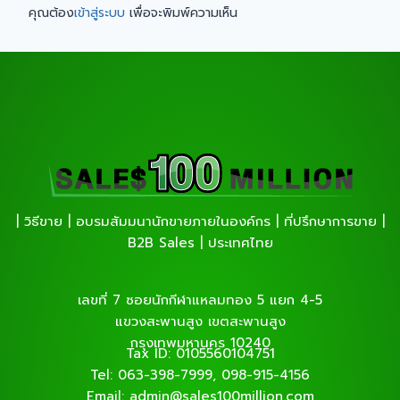
คุณต้อง
เข้าสู่ระบบ
เพื่อจะพิมพ์ความเห็น
| วิธีขาย | อบรมสัมมนานักขายภายในองค์กร | ที่ปรึกษาการขาย |
B2B Sales | ประเทศไทย
เลขที่ 7 ซอยนักกีฬาแหลมทอง 5 แยก 4-5
แขวงสะพานสูง เขตสะพานสูง
กรุงเทพมหานคร 10240
Tax ID: 0105560104751
Tel: 063-398-7999, 098-915-4156
Email: admin@sales100million.com