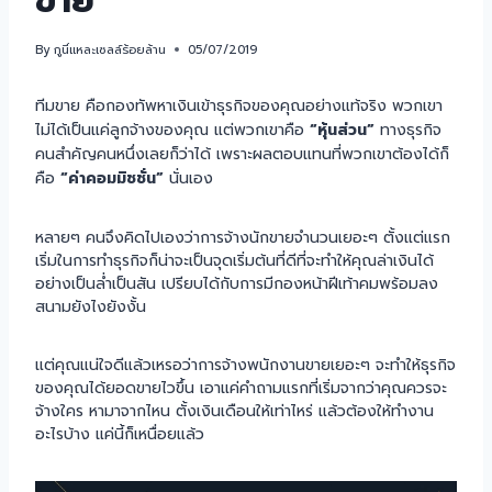
ขาย
By
กูนี่แหละเซลล์ร้อยล้าน
05/07/2019
ทีมขาย คือกองทัพหาเงินเข้าธุรกิจของคุณอย่างแท้จริง พวกเขา
ไม่ได้เป็นแค่ลูกจ้างของคุณ แต่พวกเขาคือ
“หุ้นส่วน”
ทางธุรกิจ
คนสำคัญคนหนึ่งเลยก็ว่าได้ เพราะผลตอบแทนที่พวกเขาต้องได้ก็
คือ
“ค่าคอมมิชชั่น”
นั่นเอง
หลายๆ คนจึงคิดไปเองว่าการจ้างนักขายจำนวนเยอะๆ ตั้งแต่แรก
เริ่มในการทำธุรกิจก็น่าจะเป็นจุดเริ่มต้นที่ดีที่จะทำให้คุณล่าเงินได้
อย่างเป็นล่ำเป็นสัน เปรียบได้กับการมีกองหน้าฝีเท้าคมพร้อมลง
สนามยังไงยังงั้น
แต่คุณแน่ใจดีแล้วเหรอว่าการจ้างพนักงานขายเยอะๆ จะทำให้ธุรกิจ
ของคุณได้ยอดขายไวขึ้น เอาแค่คำถามแรกที่เริ่มจากว่าคุณควรจะ
จ้างใคร หามาจากไหน ตั้งเงินเดือนให้เท่าไหร่ แล้วต้องให้ทำงาน
อะไรบ้าง แค่นี้ก็เหนื่อยแล้ว