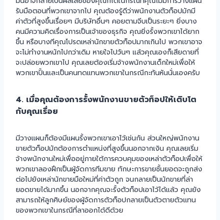
มันอาจกลายเป็นผลเสียของคุณก็ได้ในกรณีที่คุณไม่มีการวางแผน
รับมือตอนที่พวกเขาจากไป คุณต้องรู้ดีว่าพนักงานตัวท็อปมักมี
ค่าตัวที่สูงขึ้นเรื่อยๆ มีบริษัทอื่นๆ คอยตามจีบเป็นระยะๆ ยิ่งบาง
คนมีความคิดเรื่องการเป็นเจ้าของธุรกิจ คุณยิ่งรั้งพวกเขาได้ยาก
ขึ้น หรือบางทีคุณโปรดเหล่านักขายตัวท็อปมากเกินไป พวกเขาอาจ
จะไม่ทำงานหนักไปกว่าเดิม หายใจไปวันๆ แล้วคุณเองก็เสียดายที่
จะปล่อยพวกเขาไป คุณเลยต้องเริ่มจ้างพนักงานเด็กใหม่เพื่อให้
พวกเขาปั้นและเป็นคนทดแทนพวกเขาในกรณีกะทันหันนั่นเองครับ
4. เมื่อคุณต้องการรั้งพนักงานขายตัวท็อปให้เติบโต
กับคุณเรื่อย
มีวางแผนก็ต้องมีแผนรั้งพวกเขาเอาไว้เช่นกัน ส่วนใหญ่พนักงาน
ขายตัวท็อปมักต้องการตำแหน่งที่สูงขึ้นนอกจากเงิน คุณเลยเริ่ม
จ้างพนักงานใหม่เพื่ออยู่ภายใต้การควบคุมของเหล่าตัวท็อปเพื่อให้
พวกเขาลองฝึกเป็นผู้จัดการทีมขาย ทักษะการขายชั้นยอดจะถูกส่ง
ต่อไปยังเหล่านักขายมือใหม่ที่ค่าตัวถูก จนกลายเป็นนักขายที่ล่า
ยอดขายได้มากขึ้น นอกจากคุณจะรั้งตัวท็อปเอาไว้ได้แล้ว คุณยัง
สามารถให้ลูกศิษย์ของผู้จัดการตัวท็อปกลายเป็นตัวตายตัวแทน
ของพวกเขาในกรณีที่ลาออกได้ดีด้วย