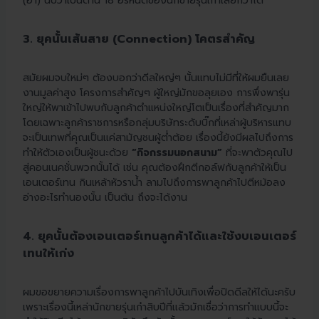
(ฮา) นับว่าเป็นด่าน 18 อรหันต์ของนักขายรุ่นเก๋าเลยก็ว่าได้
3. ยุคนั้นเส้นสาย (Connection) โคตรสำคัญ
สมัยผมจบใหม่ๆ ต้องบอกว่าดีลใหญ่ๆ นั้นแทบไม่มีที่ให้ผมยืนเลย
งานมูลค่าสูง โครงการสำคัญๆ ผู้ใหญ่มักขอลุยเอง การพึ่งพารุ่น
ใหญ่ให้พาเข้าไปพบกับลูกค้าตำแหน่งใหญ่โตเป็นเรื่องที่สำคัญมาก
โดยเฉพาะลูกค้าราชการหรือกลุ่มบริษัทระดับบิ๊กที่เหล่าผู้บริหารแทบ
จะเป็นเทพที่คุณเป็นแค่สามัญชนผู้ต่ำต้อย เรื่องนี้ยังมีผลไปถึงการ
ทำให้ตัวเองเป็นผู้ชนะด้วย
“กิจกรรมนอกสนาม”
ที่จะพาตัวคุณไป
สู่คอนเนคชั่นพวกนั้นได้ เช่น คุณต้องฝึกตีกอล์ฟกับลูกค้าให้เป็น
เอนเตอร์เทน กินเหล้าหัวราน้ำ ลามไปถึงการพาลูกค้าไปตีหม้อลง
อ่างอะไรทำนองนั้น เป็นต้น ถึงจะได้งาน
4. ยุคนั้นต้องเอนเตอร์เทนลูกค้าได้และใช้งบเอนเตอร์
เทนให้เก่ง
ผมขอขยายความเรื่องการพาลูกค้าไปบันเทิงเพื่อปิดดีลให้ได้นะครับ
เพราะเรื่องนี้เหล่านักขายรุ่นเก๋าสิบปีที่แล้วมักเชื่อว่าการทำแบบนี้จะ