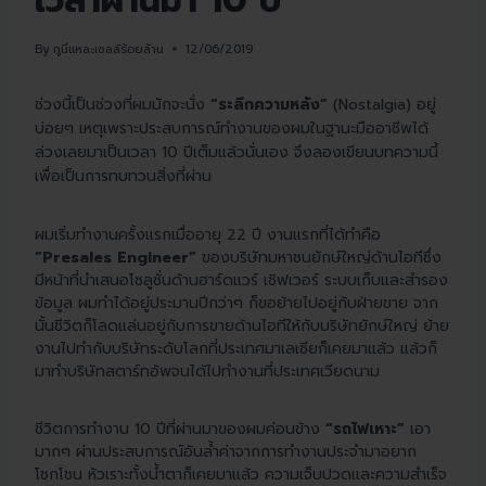
เวลาผ่านมา 10 ปี
By
กูนี่แหละเซลล์ร้อยล้าน
12/06/2019
ช่วงนี้เป็นช่วงที่ผมมักจะนั่ง
“ระลึกความหลัง”
(Nostalgia) อยู่
บ่อยๆ เหตุเพราะประสบการณ์ทำงานของผมในฐานะมืออาชีพได้
ล่วงเลยมาเป็นเวลา 10 ปีเต็มแล้วนั่นเอง จึงลองเขียนบทความนี้
เพื่อเป็นการทบทวนสิ่งที่ผ่าน
ผมเริ่มทำงานครั้งแรกเมื่ออายุ 22 ปี งานแรกที่ได้ทำคือ
“Presales Engineer”
ของบริษัทมหาชนยักษ์ใหญ่ด้านไอทีซึ่ง
มีหน้าที่นำเสนอโซลูชั่นด้านฮาร์ดแวร์ เซิฟเวอร์ ระบบเก็บและสำรอง
ข้อมูล ผมทำได้อยู่ประมานปีกว่าๆ ก็ขอย้ายไปอยู่กับฝ่ายขาย จาก
นั้นชีวิตก็โลดแล่นอยู่กับการขายด้านไอทีให้กับบริษัทยักษ์ใหญ่ ย้าย
งานไปทำกับบริษัทระดับโลกที่ประเทศมาเลเซียก็เคยมาแล้ว แล้วก็
มาทำบริษัทสตาร์ทอัพจนได้ไปทำงานที่ประเทศเวียดนาม
ชีวิตการทำงาน 10 ปีที่ผ่านมาของผมค่อนข้าง
“รถไฟเหาะ”
เอา
มากๆ ผ่านประสบการณ์อันล้ำค่าจากการทำงานประจำมาอยาก
โชกโชน หัวเราะทั้งน้ำตาก็เคยมาแล้ว ความเจ็บปวดและความสำเร็จ