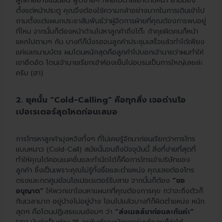
ลูกค้าอย่างแน่นอน พูดง่ายๆ ก็คือไปตายเอาดาบหน้า ยามมอง
ตั้งแต่หน้าประตู คุณจึงต้องใช้ความกล้าอย่างมากในการเดินเข้าไป
ถามตั้งแต่แผนกประชาสัมพันธ์ว่าผู้จัดการฝ่ายที่คุณต้องการพบอยู่
ที่ไหน จากนั้นก็ต้องหน้าด้านไปหาลูกค้าถึงโต๊ะ ถ้าคุยผิดคนก็หน้า
แหกไปตามๆ กัน บางทีก็นั่งรอจนลูกค้าประชุมเสร็จแล้วทำได้เพียง
แค่แลกนามบัตร ผมโดนหนักสุดคือลูกค้าไปบอกเจ้านายว่าผมทำให้
เขาอึดอัด โดนเจ้านายเรียกเข้าห้องเย็นไปอบรมเป็นการใหญ่เลยล่ะ
ครับ (ฮา)
2. ยุคนั้น “Cold-Calling” คือทุกสิ่ง เจอด่านโอ
เปอเรเตอร์สุดโหดก่อนเสมอ
การโทรหาลูกค้ามุ่งหวังทั้งๆ ที่ไม่เคยรู้จักมาก่อนเรียกว่าการโทร
แบบหนาว (Cold-Call) สมัยนั้นจนถึงปัจจุบันนี้ สิ่งที่ง่ายที่สุดที่
ทำให้คุณได้คอนเนคชั่นและทำนัดได้ก็คือการโทรเข้าบริษัทของ
ลูกค้า ซึ่งเป็นเพราะคุณไม่รู้ทั้งชื่อและตำแหน่ง คุณเลยต้องโทร
ตรงและกดศูนย์จนโอเปอเรเตอร์รับสาย จากนั้นก็ต้อง
“ขอ
อนุญาต”
ให้พวกเขาโอนหาแผนกที่คุณต้องการคุย กว่าจะถึงตัวก็
กินเวลามาก อยู่บ้างไม่อยู่บ้าง โอนไปแล้วบางทีก็ผิดตำแหน่ง หนัก
สุดๆ คือโดนปฎิเสธแบบอ้อมๆ ว่า
“ส่งเมลล์มาก่อนละกันค่ะ”