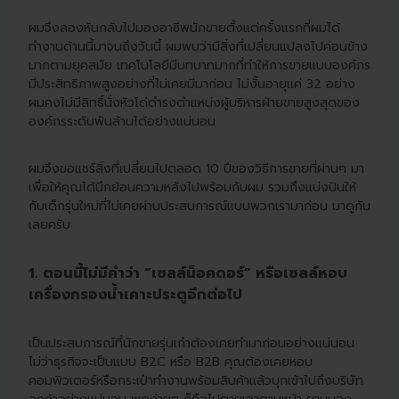
ผมจึงลองหันกลับไปมองอาชีพนักขายตั้งแต่ครั้งแรกที่ผมได้
ทำงานด้านนี้มาจนถึงวันนี้ ผมพบว่ามีสิ่งที่เปลี่ยนแปลงไปค่อนข้าง
มากตามยุคสมัย เทคโนโลยีมีบทบาทมากที่ทำให้การขายแบบองค์กร
มีประสิทธิภาพสูงอย่างที่ไม่เคยมีมาก่อน ไม่งั้นอายุแค่ 32 อย่าง
ผมคงไม่มีสิทธิ์นั่งหัวโด่ดำรงตำแหน่งผู้บริหารฝ่ายขายสูงสุดของ
องค์กรระดับพันล้านได้อย่างแน่นอน
ผมจึงขอแชร์สิ่งที่เปลี่ยนไปตลอด 10 ปีของวิธีการขายที่ผ่านๆ มา
เพื่อให้คุณได้นึกย้อนความหลังไปพร้อมกับผม รวมถึงแบ่งปันให้
กับเด็กรุ่นใหม่ที่ไม่เคยผ่านประสบการณ์แบบพวกเรามาก่อน มาดูกัน
เลยครับ
1. ตอนนี้ไม่มีคำว่า “เซลล์น็อคดอร์” หรือเซลล์หอบ
เครื่องกรองน้ำเคาะประตูอีกต่อไป
เป็นประสบการณ์ที่นักขายรุ่นเก๋าต้องเคยทำมาก่อนอย่างแน่นอน
ไม่ว่าธุรกิจจะเป็นแบบ B2C หรือ B2B คุณต้องเคยหอบ
คอมพิวเตอร์หรือกระเป๋าทำงานพร้อมสินค้าแล้วบุกเข้าไปถึงบริษัท