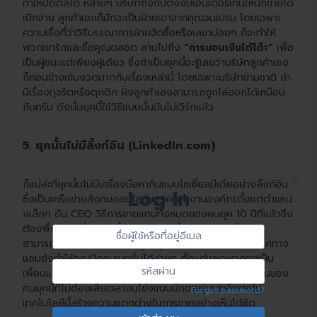
ทำให้ปิดดีลได้ หลายๆ บริษัทถึงกับตั้งงบเอนเตอร์เทนให้นักขายได้
เบิกจ่าย ลูกค้าเองก็มักจะเป็นฝ่ายเอาจากคุณจนเปรม โดยเฉพาะ
ความเชื่อที่ว่าวิธีบรรณาการฝ่ายจัดซื้อหรือเลขาบ่อยๆ ก็จะทำให้
พวกเขารักและซื้อคูณตลอด ลามไปถึง
“การมอบเงินใต้โต๊ะ”
เพื่อ
เป็นผู้ชนะแต่เพียงผู้เดียว ซึ่งถ้าเป็นยุคนี้จะรู้เลยว่าบริษัทลูกค้าเอง
ก็ค่อนข้างเข้มงวดมากกับเรื่องเหล่านี้ โดยเฉพาะบริษัทข้ามชาติ ถ้า
มีเรื่องทุจริตหรือตุกติก ฝั่งลูกค้าเองสามารถถูกไล่ออกได้เหมือน
กันครับ ดังนั้นยุคนี้ใช้วิธีแบบนั้นมันไม่เวิร์กแล้ว
5. ยุคนั้นไม่มีลิ้งก์อิน (LinkedIn.com)
×
ก็แน่ล่ะที่ยุคนั้นไม่มีเครื่องมือหากินแบบโซเชี่ยลมีเดียอย่างลิ้งก์อิน
Log In
ซึ่งเป็นเครือข่ายสังคมออนไลน์ของคนทำงานองค์กรตั้งแต่ตำแหน่
งเล็กๆ ยัน CEO วิธีการขายแทบทั้งหมดของคนยุค 10 ปีที่แล้วจึง
Sign
ต้องพึ่งพาวิธีที่ผมพูดตั้งแต่ข้อ 1-4 ทั้งหมด เพราะลิ้งก์อิน
ชื่อ
สามารถแก้ปัญหาเรื่องการไม่รู้จักลูกค้า การโทรตรงแบบไร้ทิศทาง
In
ผู้
แถมยังทำให้คุณมีคอนเนคชั่นได้ง่ายๆ ตั้งแต่แอดพวกเขาเป็น
ใช้
รหัส
เพื่อนแล้วได้รับการตอบรับ ลิ้งก์อินจึงเป็นเครื่องมือแหกด่านของ
หรือ
ผ่าน
คนยุคนี้ที่ไม่ต้องเสียเวลางมโข่งแบบนักขายรุ่นเก๋าอีกต่อไป
Forgot password?
ที่
เทคโนโลยีนี้สร้างความแตกต่างในการขายอย่างเห็นได้ชัด
อยู่