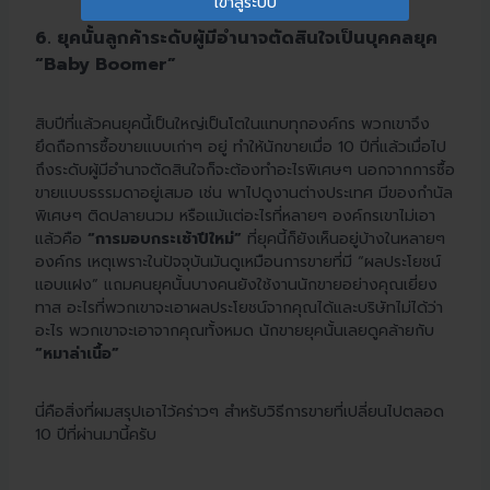
อีเมล
6. ยุคนั้นลูกค้าระดับผู้มีอำนาจตัดสินใจเป็นบุคคลยุค
“Baby Boomer”
สิบปีที่แล้วคนยุคนี้เป็นใหญ่เป็นโตในแทบทุกองค์กร พวกเขาจึง
ยึดถือการซื้อขายแบบเก่าๆ อยู่ ทำให้นักขายเมื่อ 10 ปีที่แล้วเมื่อไป
ถึงระดับผู้มีอำนาจตัดสินใจก็จะต้องทำอะไรพิเศษๆ นอกจากการซื้อ
ขายแบบธรรมดาอยู่เสมอ เช่น พาไปดูงานต่างประเทศ มีของกำนัล
พิเศษๆ ติดปลายนวม หรือแม้แต่อะไรที่หลายๆ องค์กรเขาไม่เอา
แล้วคือ
“การมอบกระเช้าปีใหม่”
ที่ยุคนี้ก็ยังเห็นอยู่บ้างในหลายๆ
องค์กร เหตุเพราะในปัจจุบันมันดูเหมือนการขายที่มี “ผลประโยชน์
แอบแฝง” แถมคนยุคนั้นบางคนยังใช้งานนักขายอย่างคุณเยี่ยง
ทาส อะไรที่พวกเขาจะเอาผลประโยชน์จากคุณได้และบริษัทไม่ได้ว่า
อะไร พวกเขาจะเอาจากคุณทั้งหมด นักขายยุคนั้นเลยดูคล้ายกับ
“หมาล่าเนื้อ”
นี่คือสิ่งที่ผมสรุปเอาไว้คร่าวๆ สำหรับวิธีการขายที่เปลี่ยนไปตลอด
10 ปีที่ผ่านมานี้ครับ