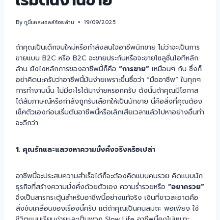
เริ่มต้นงานขาย
By
กูนี่แหละเซลล์ร้อยล้าน
19/09/2025
ถ้าคุณเป็นเด็กจบใหม่หรือกำลังสนใจอาชีพนักขาย ไม่ว่าจะเป็นการ
ขายแบบ B2C หรือ B2C จะขายประกันหรือจะขายโซลูชั่นไอทีหลัก
ล้าน ยังไงหลักการของอาชีพนี้ก็คือ
“การขาย”
เหมือนๆ กัน ซึ่งก็
อย่าคิดนะครับว่าอาชีพนี้มันง่ายเพราะขึ้นชื่อว่า “มืออาชีพ” ในทุกๆ
การทำงานนั้น ไม่มีอะไรได้มาง่ายหรอกครับ ดังนั้นถ้าคุณมีโอกาส
ได้สัมภาษณ์หรือกำลังถูกรับเลือกให้เป็นนักขาย นี่คือสิ่งที่คุณต้อง
เช็คตัวเองก่อนเริ่มต้นอาชีพนี้หรือเลิกเสียเวลาแล้วไปหาอย่างอื่นทำ
จะดีกว่า
1. คุณรักและแสวงหาความมั่งคั่งจริงหรือเปล่า
อาชีพนี้จะประสบความสำเร็จได้ก็จะต้องคิดแบบคนรวย คิดแบบนัก
ธุรกิจที่สร้างความมั่งคั่งด้วยตัวเอง ความร่ำรวยหรือ
“อยากรวย”
จึงเป็นสารกระตุ้นสำหรับอาชีพนี้อย่างแท้จริง เงินที่ขาวสะอาดคือ
สิ่งขับเคลื่อนของเรื่องนี้ครับ แต่ถ้าคุณเป็นคนสมถะ พอเพียง ใช้
ชีวิตแบบเรียบง่ายและเป็นพวก Slow Life อาชีพนี้คงไม่เหมาะ