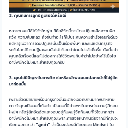
2. คุณทนการถูกปฎิเสธได้หรือไม่
หลายๆ คนมีอีโก้ตัวใหญ่ๆ ก็คือชีวิตนี้การโดนปฎิเสธคือความผิด
หวัง ความล้มเหลว ถึงขั้นทำอะไรก็ไม่ประสบความสำเร็จเลยทีเดียว
แต่หารู้ไม่ว่าการโดนปฎิเสธนั้นเป็นเรื่องพื้นๆ และแม้แต่นักธุรกิจ
ระดับโลกก็โดนปฎิเสธจนนับไม่ได้เลยว่าโดนไปแล้วกี่ครั้ง ดังนั้นถ้า
คุณกลัวเรื่องนี้และไม่ต้องการให้ชีวิตพบกับคำว่าไม่อย่างไร้เยื่อใย
อาชีพนี้คงไม่เหมาะสำหรับคุณครับ
3. คุณไม่มีปัญหาในการติดต่อหรือเข้าพบคนแปลกหน้าที่ไม่รู้จัก
มาก่อนมั้ย
เพราะชีวิตนักขายหรือนักธุรกิจนั้นจะต้องเจอกับคนมากหน้าหลาย
ตา ถ้าคุณเป็นคนที่เก็บตัว เป็นคนที่มีกำแพงในการทำความรู้สึกคน
ใหม่ๆ หรือรู้สึกอึดอัดและชอบอยู่กับคนรู้จักกับคนที่ไว้ใจมากกว่า
อาชีพนี้คงไม่เหมาะสำหรับคุณเพราะการเจอหน้าคนต่อจากนี้ที่คุณจะ
เรียกพวกเขาว่า
“ลูกค้า”
จำเป็นจะต้องมีทักษะและ Mindset ใน