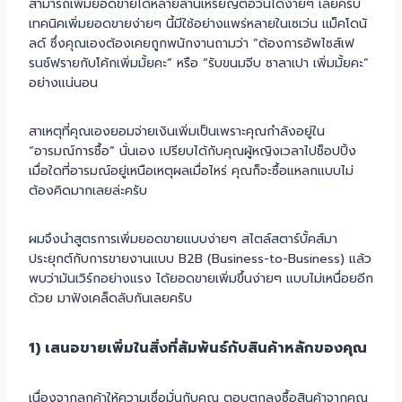
สามารถเพิ่มยอดขายได้หลายล้านเหรียญต่อวันได้ง่ายๆ เลยครับ
เทคนิคเพิ่มยอดขายง่ายๆ นี้มีใช้อย่างแพร่หลายในเซเว่น แม็คโดนั
ลด์ ซึ่งคุณเองต้องเคยถูกพนักงานถามว่า “ต้องการอัพไซส์เฟ
รนช์ฟรายกับโค้กเพิ่มมั้ยคะ” หรือ “รับขนมจีบ ซาลาเปา เพิ่มมั้ยคะ”
อย่างแน่นอน
สาเหตุที่คุณเองยอมจ่ายเงินเพิ่มเป็นเพราะคุณกำลังอยู่ใน
“อารมณ์การซื้อ” นั่นเอง เปรียบได้กับคุณผู้หญิงเวลาไปช็อปปิ้ง
เมื่อใดที่อารมณ์อยู่เหนือเหตุผลเมื่อไหร่ คุณก็จะซื้อแหลกแบบไม่
ต้องคิดมากเลยล่ะครับ
ผมจึงนำสูตรการเพิ่มยอดขายแบบง่ายๆ สไตล์สตาร์บั้คส์มา
ประยุกต์กับการขายงานแบบ B2B (Business-to-Business) แล้ว
พบว่ามันเวิร์กอย่างแรง ได้ยอดขายเพิ่มขึ้นง่ายๆ แบบไม่เหนื่อยอีก
ด้วย มาฟังเคล็ดลับกันเลยครับ
1) เสนอขายเพิ่มในสิ่งที่สัมพันธ์กับสินค้าหลักของคุณ
เนื่องจากลูกค้าให้ความเชื่อมั่นกับคุณ ตอบตกลงซื้อสินค้าจากคุณ