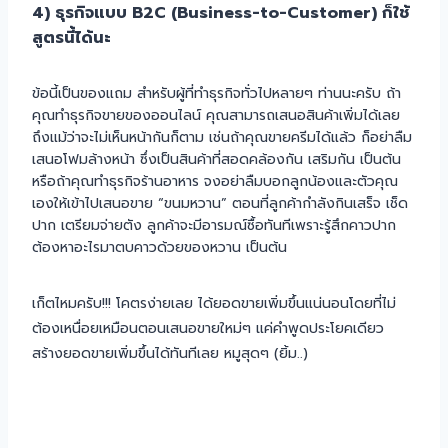
4) ธุรกิจแบบ B2C (Business-to-Customer) ก็ใช้
สูตรนี้ได้นะ
ข้อนี้เป็นของแถม สำหรับผู้ที่ทำธุรกิจทั่วไปหลายๆ ท่านนะครับ ถ้า
คุณทำธุรกิจขายของออนไลน์ คุณสามารถเสนอสินค้าเพิ่มได้เลย
ถึงแม้ว่าจะไม่เห็นหน้ากันก็ตาม เช่นถ้าคุณขายครีมได้แล้ว ก็อย่าลืม
เสนอโฟมล้างหน้า ซึ่งเป็นสินค้าที่สอดคล้องกัน เสริมกัน เป็นต้น
หรือถ้าคุณทำธุรกิจร้านอาหาร จงอย่าลืมบอกลูกน้องและตัวคุณ
เองให้เข้าไปเสนอขาย “ขนมหวาน” ตอนที่ลูกค้ากำลังกินเสร็จ เช็ด
ปาก เตรียมจ่ายตัง ลูกค้าจะมีอารมณ์ซื้อทันทีเพราะรู้สึกคาวปาก
ต้องหาอะไรมาตบคาวด้วยของหวาน เป็นต้น
เก็ตไหมครับ!!! โคตรง่ายเลย ได้ยอดขายเพิ่มขึ้นแน่นอนโดยที่ไม่
ต้องเหนื่อยเหมือนตอนเสนอขายใหม่ๆ แค่คำพูดประโยคเดียว
สร้างยอดขายเพิ่มขึ้นได้ทันทีเลย หมูสุดๆ (ยิ้ม..)