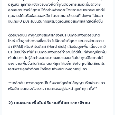
อยู่แล้ว ลูกค้าจะเปิดใจรับฟังสิ่งที่คุณต้องการเสนอเพิ่มได้ง่าย
คุณจะสามารถใช้สูตรนี้ได้อย่างง่ายดายโดยการเสนอขายสินค้าที่มี
คุณสมบัติเสริมข้อเสนอหลัก ในราคาและจำนวนที่ไม่แพง ไม่เยอะ
จนเกินไป มีประโยชน์ในการเสริมจุดเด่นของสินค้าหลักให้ดียิ่งขึ้น
ตัวอย่างเช่น ถ้าคุณขายสินค้าเกี่ยวกับระบบคอมพิวเตอร์ขนาด
ใหญ่ เมื่อลูกค้าตกลงซื้อแล้ว ไม่ผิดอะไรที่คุณจะเสนอหน่วยความ
จำ (RAM) หรือฮาร์ดดิสก์ (Hard disk) เก็บข้อมูลเพิ่ม เนื่องจากมี
ประโยชน์ที่จะทำให้ระบบคอมพิวเตอร์ทำงานได้ดีขึ้น ที่สำคัญคือเพิ่ม
เงินไม่มาก ไม่รู้สึกว่างบประมาณจะบวมจนเกินไป คุณมีโอกาสได้
ยอดขายเพิ่มขึ้นทันทีครับ ต่อให้ลูกค้าไม่ซื้อ ยังไงคุณก็ไม่เสียอะไร
เลยเพราะลูกค้าตัดสินใจซื้อสินค้าหลักของคุณอยู่แล้ว
**เคล็ดลับ ควรกดสูตรนี้ในจังหวะที่ลูกค้ามีสัญญานซื้อเข้ามาแล้ว
หรือมีการตกลงด้วยวาจา และควรอยู่ต่อหน้าลูกค้าทุกครั้ง**
2) เสนอขายเพิ่มในปริมาณที่น้อย ราคาพิเศษ