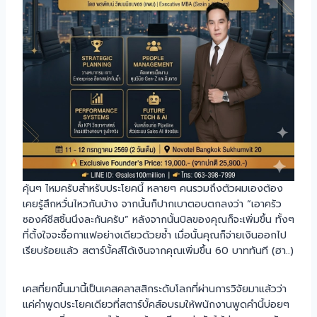
คุ้นๆ ไหมครับสำหรับประโยคนี้ หลายๆ คนรวมถึงตัวผมเองต้อง
เคยรู้สึกหวั่นไหวกันบ้าง จากนั้นก็ปากเบาตอบตกลงว่า “เอาครัว
ซองค์ชีสชิ้นนึงละกันครับ” หลังจากนั้นบิลของคุณก็จะเพิ่มขึ้น ทั้งๆ
ที่ตั้งใจจะซื้อกาแฟอย่างเดียวด้วยซ้ำ เมื่อนั้นคุณก็จ่ายเงินออกไป
เรียบร้อยแล้ว สตาร์บั้คส์ได้เงินจากคุณเพิ่มขึ้น 60 บาททันที (ฮา..)
เคสที่ยกขึ้นมานี้เป็นเคสคลาสสิกระดับโลกที่ผ่านการวิจัยมาแล้วว่า
แค่คำพูดประโยคเดียวที่สตาร์บั้คส์อบรมให้พนักงานพูดคำนี้บ่อยๆ