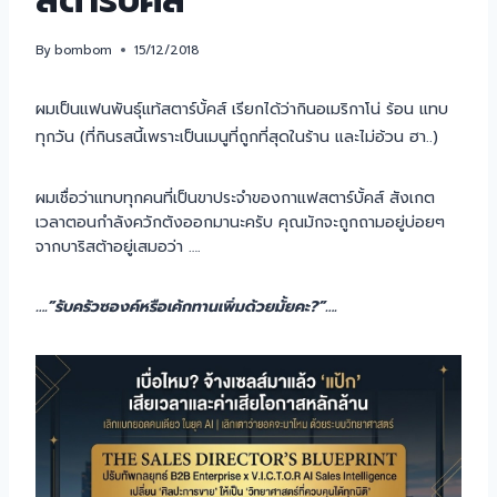
สตาร์บั้คส์
By
bombom
15/12/2018
ผมเป็นแฟนพันธุ์แท้สตาร์บั้คส์ เรียกได้ว่ากินอเมริกาโน่ ร้อน แทบ
ทุกวัน (ที่กินรสนี้เพราะเป็นเมนูที่ถูกที่สุดในร้าน และไม่อ้วน ฮา..)
ผมเชื่อว่าแทบทุกคนที่เป็นขาประจำของกาแฟสตาร์บั้คส์ สังเกต
เวลาตอนกำลังควักตังออกมานะครับ คุณมักจะถูกถามอยู่บ่อยๆ
จากบาริสต้าอยู่เสมอว่า ….
….”รับครัวซองค์หรือเค้กทานเพิ่มด้วยมั้ยคะ?”….