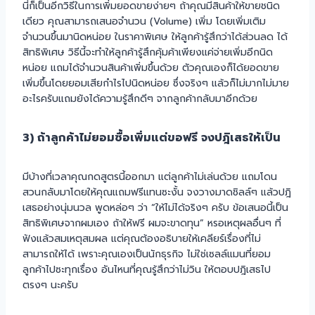
นี่ก็เป็นอีกวิธีในการเพิ่มยอดขายง่ายๆ ถ้าคุณมีสินค้าให้ขายชนิด
เดียว คุณสามารถเสนอจำนวน (Volume) เพิ่ม โดยเพิ่มเติม
จำนวนขึ้นมานิดหน่อย ในราคาพิเศษ ให้ลูกค้ารู้สึกว่าได้ส่วนลด ได้
สิทธิพิเศษ วิธีนี้จะทำให้ลูกค้ารู้สึกคุ้มค้าเพียงแค่จ่ายเพิ่มอีกนิด
หน่อย แถมได้จำนวนสินค้าเพิ่มขึ้นด้วย ตัวคุณเองก็ได้ยอดขาย
เพิ่มขึ้นโดยยอมเสียกำไรไปนิดหน่อย ซึ่งจริงๆ แล้วก็ไม่มากไม่มาย
อะไรครับแถมยังได้ความรู้สึกดีๆ จากลูกค้ากลับมาอีกด้วย
3) ถ้าลูกค้าไม่ยอมซื้อเพิ่มแต่ขอฟรี จงปฎิเสธให้เป็น
มีบ้างที่เวลาคุณกดสูตรนี้ออกมา แต่ลูกค้าไม่เล่นด้วย แถมโดน
สวนกลับมาโดยให้คุณแถมฟรีแทนซะงั้น จงวางมาดชิลล์ๆ แล้วปฎิ
เสธอย่างนุ่มนวล พูดหล่อๆ ว่า “ให้ไม่ได้จริงๆ ครับ ข้อเสนอนี้เป็น
สิทธิพิเศษจากผมเอง ถ้าให้ฟรี ผมจะขาดทุน” หรอเหตุผลอื่นๆ ที่
ฟังแล้วสมเหตุสมผล แต่คุณต้องอธิบายให้เคลียร์เรื่องที่ไม่
สามารถให้ได้ เพราะคุณเองเป็นนักธุรกิจ ไม่ใช่เซลล์แมนที่ยอม
ลูกค้าไปซะทุกเรื่อง อันไหนที่คุณรู้สึกว่าไม่วิน ให้ตอบปฎิเสธไป
ตรงๆ นะครับ