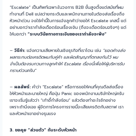
“Escalate” เป็นศัพท์เฉพาะในวงการ B2B ขั้นสูงตั้งแต่สมัยที่ผม
ทำงานที่ Dell แปลว่ายกระดับและพนักงานภายในต้องส่งเรื่องถึง
หัวหน้าด่วน จงใช้คำนี้ในการแจ้งลูกค้าว่าขอให้ Escalate เคสนี้ แต่
อย่าบอกว่าเรากำลังเดือดร้อนเรื่องเงิน (ถึงจะเดือดร้อนจริงๆ) แต่
ให้บอกว่า
“ระบบวินัยทางการเงินของเรากำลังจะพัง”
–
วิธีทำ:
แจ้งความเสียหายในเชิงธุรกิจที่เราโดน เช่น
“ยอดค้างส่ง
ผลกระทบต่อเครดิตผมกับคู่ค้า และผิดสัญญาที่ตกลงกันไว้ ผม
จำเป็นต้องรบกวนทางลูกค้าให้ Escalate เรื่องนี้เพื่อให้ผู้บริหารรับ
ทราบ
ด่วนครับ”
–
ผลลัพธ์:
คำว่า “Escalate” หรือการขอให้คนที่คุณดีลส่งเรื่อง
ให้หัวหน้าและนายใหญ่ คือปุ่ม Panic ของพนักงานบริษัทใหญ่ครับ
เขาจะเริ่มรู้แล้วว่า “เก้าอี้กำลังร้อน” แล้วต้องทำอะไรซักอย่าง
เพราะถ้านิ่งเฉย ผู้จัดการโครงการรายนี้จะเสียเครดิตกับสตาฟ เรา
และหัวหน้าเขาอย่างรุนแรง
3. ขอคุย “ส่วนตัว” กับระดับหัวหน้า