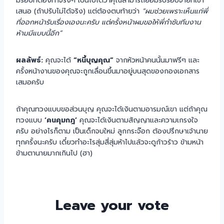
มีรอบที่ต้องทำจริงๆ เป็นไปได้ว่าคุณสามารถยอมรับรอบจ่ายที่เขา
เสนอ (ถ้าปรับไม่ได้จริง) แต่ต้องตบท้ายว่า
“ผมช่วยเพราะเห็นแก่พี่
ที่ออกหน้ารับเรื่องเองนะครับ แต่ครั้งหน้าผมขอให้พี่กำชับทีมงาน
ห้ามมีแบบนี้อีก”
ผลลัพธ์:
คุณจะได้
“หนี้บุญคุณ”
จากหัวหน้าคนนั้นมาฟรีๆ และ
ครั้งหน้างานของคุณจะถูกเลื่อนขึ้นมาอยู่บนสุดของกองเอกสาร
เสมอครับ
ถ้าคุณทวงแบบขอส่วนบุญ คุณจะได้เงินตามอารมณ์เขา แต่ถ้าคุณ
ทวงแบบ
‘คนคุมกฎ’
คุณจะได้เงินตามสัญญาและความเกรงใจ
ครับ อย่างไรก็ตาม เป็นเด็กจบใหม่ ลูกกระจ๊อก ต้องปรึกษาเจ้านาย
ทุกครั้งนะครับ เดี๋ยวทำอะไรสุ่มสี่สุ่มห้าไปแล้วจะดูก้าวร้าว ข้ามหน้า
ข้ามตานายมากเกินไป (ฮา)
Leave your vote