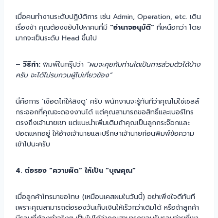
เมื่อคนทำงานระดับปฏิบัติการ เช่น Admin, Operation, etc. เดิน
เรื่องช้า คุณต้องขยับไปหาคนที่มี
“อำนาจอนุมัติ”
ที่เหนือกว่า โดย
มากจะเป็นระดับ Head ขึ้นไป
–
วิธีทำ:
พิมพ์ในกรุ๊ปว่า
“ผมจะคุยกับท่านใดเป็นการส่วนตัวได้บ้าง
ครับ จะได้ไม่รบกวนผู้ไม่เกี่ยวข้อง”
นี่คือการ ‘เชือดไก่ให้ลิงดู’ ครับ พนักงานจะรู้ทันทีว่าคุณไม่ใช่เซลล์
กระจอกที่คุณจะดองงานได้ แต่คุณสามารถขอสิทธิ์และเบอร์โทร
ตรงถึงเจ้านายเขา แต่แนะนำเพิ่มเติมถ้าคุณเป็นลูกกระจ๊อกและ
ปอดแหกอยู่ ให้อ้างเจ้านายและปรึกษาเจ้านายก่อนพิมพ์ข้อความ
เข้าไปนะครับ
4. ต่อรอง “ความผิด” ให้เป็น “บุญคุณ”
เมื่อลูกค้าโทรมาขอโทษ (เหมือนเคสผมในวันนี้) อย่าเพิ่งใจดีทันที
เพราะคุณสามารถต่อรองวันเก็บเงินให้เร็วกว่าเดิมได้ หรือถ้าลูกค้า