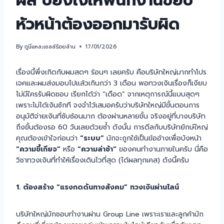
ผล บี้ยังไงให้พนักงานขยับ
หัวหน้าต้องออกมารับผิด
By
กูนี่แหละเซลล์ร้อยล้าน
17/01/2026
เรื่องนี้พึ่งเกิดกับผมสดๆ ร้อนๆ เลยครับ คือบริษัทใหญ่มากทำโปร
เจคและผมส่งมอบไปแล้วเกินกว่า 3 เดือน พอทวงเงินเรื่องก็เงียบ
ไม่มีใครรับผิดชอบ เรียกได้ว่า “เดือด” จากเหตุการณ์นี้แบบสุดๆ
เพราะไม่ได้เงินซักที จงจำไว้เสมอครับว่าบริษัทใหญ่มีขั้นตอนการ
อนุมัติจ่ายเงินที่ซับซ้อนมาก ต้องผ่านหลายขั้น จริงอยู่ที่บางบริษัท
ถึงขั้นต้องรอ 60 วันเลยด้วยซ้ำ ดังนั้น การดีลกับบริษัทยักษ์ใหญ่
คุณต้องเข้าใจก่อนว่า
“ระบบ”
มักจะถูกใช้เป็นข้ออ้างเพื่อบังหน้า
“ความขี้เกียจ”
หรือ
“ความล่าช้า”
ของคนทำงานภายในครับ นี่คือ
วิชาทวงเงินที่ทำให้เรื่องเดินไวที่สุด (ได้ผลทุกเคส) ดังนี้ครับ
1. ต้องสร้าง “แรงกดดันทางสังคม” ทวงเงินผ่านไลน์
บริษัทใหญ่มักชอบทำงานผ่าน Group Line เพราะเราและลูกค้ามัก