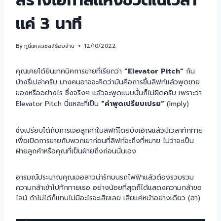
สร้างโอกาสแห่งชีวิตในเวลา
แค่ 3 นาที
By
กูนี่แหละเซลล์ร้อยล้าน
12/10/2022
คุณเคยได้ยินเทคนิคการขายที่เรียกว่า
“Elevator Pitch”
กัน
บ้างรึเปล่าครับ บางคนอาจจะคิดว่ามันคือการขึ้นลิฟท์แล้วพูดขาย
ของหรืออย่างไร ซึ่งจริงๆ แล้วจะพูดแบบนั้นก็ไม่ผิดครับ เพราะว่า
Elevator Pitch นี่แหละที่เป็น
“คำพูดเปรียบเปรย”
(Imply)
ซึ่งเปรียบได้กับการเจอลูกค้าในลิฟท์โดยบังเอิญแล้วมีเวลาทักทาย
เพื่อเปิดการขายกับพวกเขาก่อนที่ลิฟท์จะถึงที่หมาย ไม่ว่าจะเป็น
ฝ่ายลูกค้าหรือคุณที่เป็นฝ่ายถึงก่อนนั่นเอง
อารมณ์ประมาณคุณเจอสาวน่ารักบนรถไฟฟ้าแล้วต้องรวบรวม
ความกล้าเข้าไปทักทายเธอ อย่างน้อยที่สุดก็ได้แสดงความกล้าขอ
ไลน์ ถ้าไม่ได้ก็แทบไม่มีอะไรจะเสียเลย เสียแค่หน้าอย่างเดียว (ฮา)