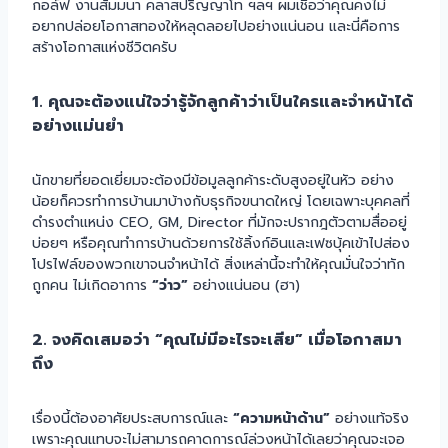
กอล์ฟ งานสัมมนา คลาสปริญญาโท ฯลฯ ผมเชื่อว่าคุณคงไม่
อยากปล่อยโอกาสทองให้หลุดลอยไปอย่างแน่นอน และนี่คือการ
สร้างโอกาสแห่งชีวิตครับ
1. คุณจะต้องแน่ใจว่ารู้จักลูกค้าว่าเป็นใครและจำหน้าได้
อย่างแม่นยำ
นักขายที่ยอดเยี่ยมจะต้องมีข้อมูลลูกค้าระดับสูงอยู่ในหัว อย่าง
น้อยก็ควรทำการบ้านมาบ้างกับธุรกิจขนาดใหญ่ โดยเฉพาะบุคคลที่
ดำรงตำแหน่ง CEO, GM, Director ที่มักจะปรากฎตัวตามสื่ออยู่
บ่อยๆ หรือคุณทำการบ้านด้วยการใช้ลิ้งก์อินและเฟซบุ้คเข้าไปส่อง
โปรไฟล์ของพวกเขาจนจำหน้าได้ สิ่งเหล่านี้จะทำให้คุณมั่นใจว่าทัก
ถูกคน ไม่เกิดอาการ
“ว่าว”
อย่างแน่นอน (ฮา)
2. จงคิดเสมอว่า “คุณไม่มีอะไรจะเสีย” เมื่อโอกาสมา
ถึง
เรื่องนี้ต้องอาศัยประสบการณ์และ
“ความหน้าด้าน”
อย่างแท้จริง
เพราะคุณแทบจะไม่สามารถคาดการณ์ล่วงหน้าได้เลยว่าคุณจะเจอ