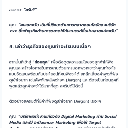
สมชาย:
“ครับ?”
คุณ:
“ผมเอกครับ เป็นที่ปรึกษาด้านการตลาดออนไลน์ของบริษัท
xxx ซึ่งทำธุรกิจด้านการตลาดให้กับแบรนด์ชั้นนำหลายแห่งครับ”
4. เล่าว่าธุรกิจของคุณทำอะไรแบบเนื้อๆ
จากนั้นก็เข้าสู่
“ท่อนฮุค”
เพื่อดึงดูดความสนใจของลูกค้าให้ฟัง
คุณและสร้างโอกาสในการขายด้วยการบอกพวกเขาว่าคุณทำอะไร
แบบชัดเจนพร้อมกับประโยชน์ที่คนฟังจะได้ จหลีกเลี่ยงคำพูดที่ฟัง
ดูเข้าใจยาก เช่นศัพท์เทคนิคต่างๆ (Jargon) และต้องเป็นท่อนฮุคที่
พูดแล้วลูกค้าจะจำได้มากที่สุด สคริปต์มีดังนี้
ตัวอย่างสคริปต์ที่มีคำที่ฟังดูเข้าใจยาก (Jargon) เยอะๆ
คุณ:
“บริษัทผมทำงานเกี่ยวกับ Digital Marketing ผ่าน Social
Media และใช้ Influencer Marketing เพื่อให้ Target