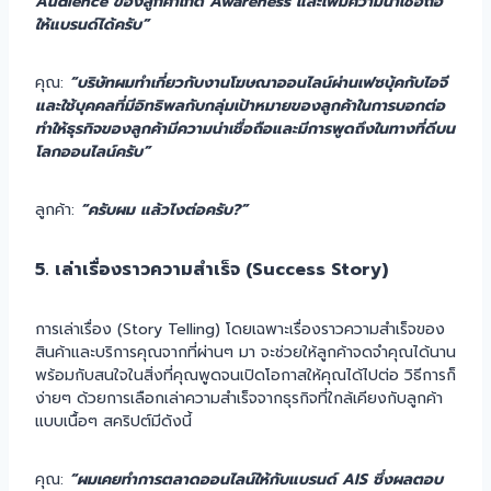
Audience ของลูกค้าเกิด Awareness และเพิ่มความน่าเชื่อถือ
ให้แบรนด์ได้ครับ”
คุณ:
“บริษัทผมทำเกี่ยวกับงานโฆษณาออนไลน์ผ่านเฟซบุ้คกับไอจี
และใช้บุคคลที่มีอิทธิพลกับกลุ่มเป้าหมายของลูกค้าในการบอกต่อ
ทำให้ธุรกิจของลูกค้ามีความน่าเชื่อถือและมีการพูดถึงในทางที่ดีบน
โลกออนไลน์ครับ”
ลูกค้า:
“ครับผม แล้วไงต่อครับ?”
5. เล่าเรื่องราวความสำเร็จ (Success Story)
การเล่าเรื่อง (Story Telling) โดยเฉพาะเรื่องราวความสำเร็จของ
สินค้าและบริการคุณจากที่ผ่านๆ มา จะช่วยให้ลูกค้าจดจำคุณได้นาน
พร้อมกับสนใจในสิ่งที่คุณพูดจนเปิดโอกาสให้คุณได้ไปต่อ วิธีการก็
ง่ายๆ ด้วยการเลือกเล่าความสำเร็จจากธุรกิจที่ใกล้เคียงกับลูกค้า
แบบเนื้อๆ สคริปต์มีดังนี้
คุณ:
“ผมเคยทำการตลาดออนไลน์ให้กับแบรนด์ AIS ซึ่งผลตอบ