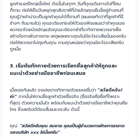
ลูกค้าเบอร์ใหญ่เมื่อไหร่ ดังนั้นในทุกๆ วันที่คุณเดินทางไปที่ไหน
ก็ตาม ต่อให้เป็นวันหยุดสุดสัปดาห์ที่บังเอิญคุณยืนฉี่อยู่ข้างคนที่
คุณรู้ว่าเค้าน่าจะเป็นลูกค้าคุณได้ก็ตามที (ผมเคยทักว่าที่ลูกค้าที่ฉี่
ข้างๆ กันมาแล้ว) คุณจะต้องท่องให้ตัวเองฟังเสมอว่าถ้าคุณเจอ
พวกเขาโดยบังเอิญแล้วคุณจะต้องกล้าที่จะทักทายพวกเขาเพื่อ
สร้างโอกาสในการขาย เหตุผลเพราะคุณไม่มีอะไรจะเสียนั่นเองครับ
ต่อให้พวกเขาไม่คุยกับคุณ ถามคุณหน่อยว่าคุณมีอะไรจะเสียครับ
ถูกมั้ย
3. เริ่มต้นทักทายด้วยการเรียกชื่อลูกค้าให้ถูกและ
แนะนำตัวอย่างมืออาชีพก่อนเสมอ
เมื่อเจอกันแล้ว จงเอ่ยปากทักทายด้วยรอยยิ้มว่า
“สวัสดีครับ/
ค่ะ”
จากนั้นให้ถามชื่อลูกค้าด้วยชื่อจริง (ชื่อจริงคือชื่อที่ไพเราะ
ที่สุด) ด้วยความมั่นใจ พร้อมกับแนะนำตัวอย่างมืออาชีพว่าคุณคือ
ใคร ซึ่งสคริปต์ต้องสั้นและกระชับ ดังนี้
คุณ:
“สวัสดีครับคุณ สมชาย คุณเป็นผู้อำนวยการฝ่ายการตลาด
ของบริษัท xxx ใช่มั้ยครับ”