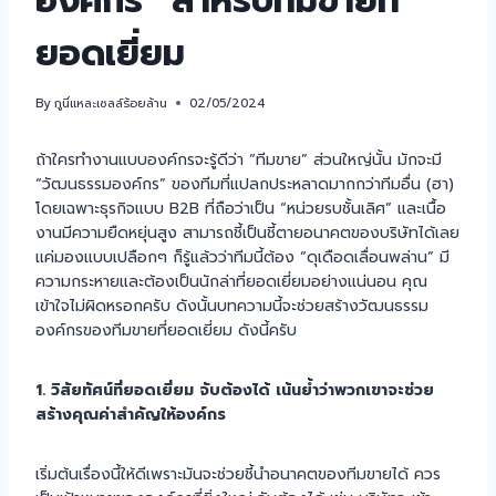
องค์กร” สำหรับทีมขายที่
ยอดเยี่ยม
By
กูนี่แหละเซลล์ร้อยล้าน
02/05/2024
ถ้าใครทำงานแบบองค์กรจะรู้ดีว่า “ทีมขาย” ส่วนใหญ่นั้น มักจะมี
“วัฒนธรรมองค์กร” ของทีมที่แปลกประหลาดมากกว่าทีมอื่น (ฮา)
โดยเฉพาะธุรกิจแบบ B2B ที่ถือว่าเป็น “หน่วยรบชั้นเลิศ” และเนื้อ
งานมีความยืดหยุ่นสูง สามารถชี้เป็นชี้ตายอนาคตของบริษัทได้เลย
แค่มองแบบเปลือกๆ ก็รู้แล้วว่าทีมนี้ต้อง “ดุเดือดเลื่อนพล่าน” มี
ความกระหายและต้องเป็นนักล่าที่ยอดเยี่ยมอย่างแน่นอน คุณ
เข้าใจไม่ผิดหรอกครับ ดังนั้นบทความนี้จะช่วยสร้างวัฒนธรรม
องค์กรของทีมขายที่ยอดเยี่ยม ดังนี้ครับ
1. วิสัยทัศน์ที่ยอดเยี่ยม จับต้องได้ เน้นย้ำว่าพวกเขาจะช่วย
สร้างคุณค่าสำคัญให้องค์กร
เริ่มต้นเรื่องนี้ให้ดีเพราะมันจะช่วยชี้นำอนาคตของทีมขายได้ ควร