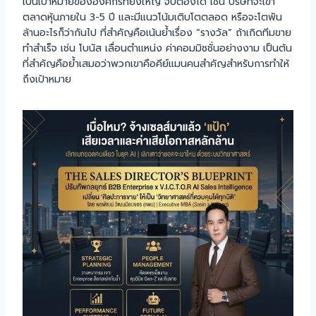
เป็นเป้าหมายขององค์กรที่ยิ่งใหญ่ จับต้องได้ เช่น บริษัทจะเข้า
ตลาดหุ้นภายใน 3-5 ปี และมีแนวโน้มเติบโตตลอด หรือจะโตพัน
ล้านอะไรก็ว่ากันไป ที่สำคัญคือเน้นย้ำเรื่อง “รางวัล” ถ้าเกิดทีมขาย
ทำสำเร็จ เช่น โบนัส เลื่อนตำแหน่ง ค่าคอมมิชชั่นอย่างงาม เป็นต้น
ที่สำคัญคือย้ำเสมอว่าพวกเขาคือคีย์แมนคนสำคัญสำหรับการทำให้
ถึงเป้าหมาย