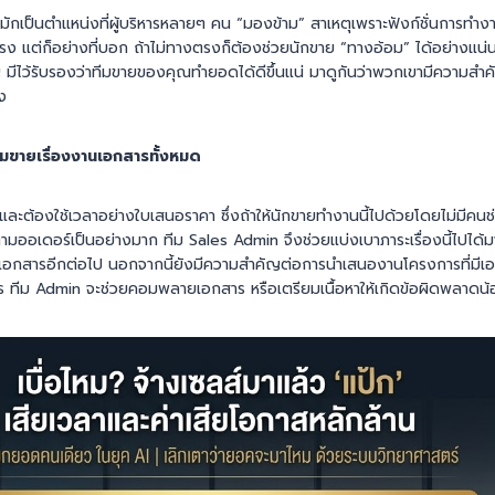
กเป็นตำแหน่งที่ผู้บริหารหลายๆ คน “มองข้าม” สาเหตุเพราะฟังก์ชั่นการทำงานท
รง แต่ก็อย่างที่บอก ถ้าไม่ทางตรงก็ต้องช่วยนักขาย “ทางอ้อม” ได้อย่าง
ญ มีไว้รับรองว่าทีมขายของคุณทำยอดได้ดีขึ้นแน่ มาดูกันว่าพวกเขามีความส
ง
ทีมขายเรื่องงานเอกสารทั้งหมด
ะต้องใช้เวลาอย่างใบเสนอราคา ซึ่งถ้าให้นักขายทำงานนี้ไปด้วยโดยไม่มีคนช
ออเดอร์เป็นอย่างมาก ทีม Sales Admin จึงช่วยแบ่งเบาภาระเรื่องนี้ไปได้มาก
นเอกสารอีกต่อไป นอกจากนี้ยังมีความสำคัญต่อการนำเสนองานโครงการที่มีเ
ทีม Admin จะช่วยคอมพลายเอกสาร หรือเตรียมเนื้อหาให้เกิดข้อผิดพลาดน้อ