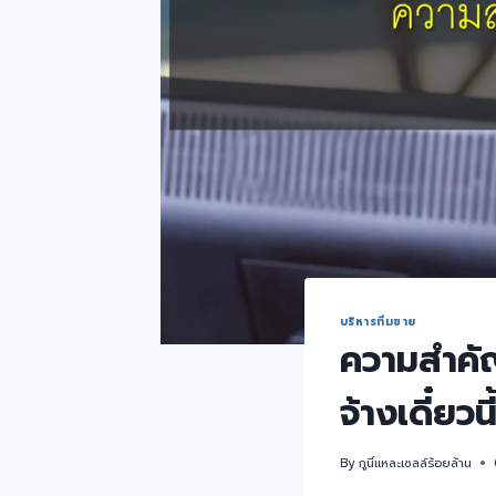
บริหารทีมขาย
ความสำคั
จ้างเดี๋ยวนี
By
กูนี่แหละเซลล์ร้อยล้าน