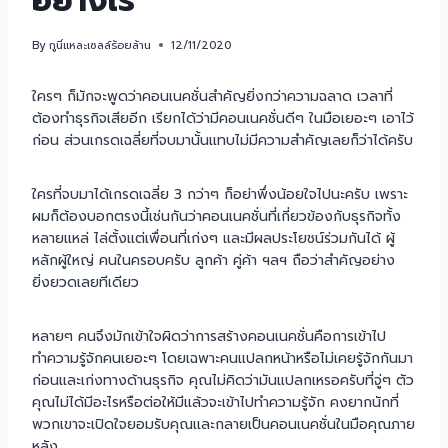
อย่างไร
By
กูนี่แหละเซลล์ร้อยล้าน
12/11/2020
ใครๆ ก็มักจะพูดว่าคอนเนคชั่นสำคัญยิ่งกว่าความฉลาด เวลาที่
ต้องทำธุรกิจเสียอีก เรียกได้ว่ามีคอนเนคชั่นดีๆ ในมือเยอะๆ เอาไว้
ก่อน ส่วนเกรดเฉลี่ยที่จบมานั้นแทบไม่มีความสำคัญเลยก็ว่าได้ครับ
ใครที่จบมาได้เกรดเฉลี่ย 3 กว่าๆ ก็อย่าพึ่งน้อยใจไปนะครับ เพราะ
ผมก็ต้องบอกตรงนี้เช่นกันว่าคอนเนคชั่นที่เกี่ยวข้องกับธุรกิจทั้ง
หลายแหล่ ไล่ตั้งแต่เพื่อนที่เก่งๆ และมีผลประโยชน์ร่วมกันได้ ผู้
หลักผู้ใหญ่ คนในครอบครับ ลูกค้า คู่ค้า ฯลฯ ถือว่าสำคัญอย่าง
ยิ่งยวดเลยทีเดียว
หลายๆ คนจึงมักเข้าใจผิดว่าการสร้างคอนเนคชั่นคือการเข้าไป
ทำความรู้จักคนเยอะๆ โดยเฉพาะคนแปลกหน้าหรือไม่เคยรู้จักกันมา
ก่อนและเก่งทางด้านธุรกิจ คุณไม่คิดว่ามันแปลกเหรอครับที่จู่ๆ ตัว
คุณไม่ได้มีอะไรหรือต่อให้มีแล้วจะเข้าไปทำความรู้จัก คงยากนักที่
พวกเขาจะเปิดใจยอมรับคุณและกลายเป็นคอนเนคชั่นในมือคุณภาย
หลัง