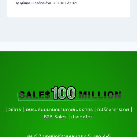
By
กูนี่แหละเซลล์ร้อยล้าน
29/08/2021
| วิธีขาย | อบรมสัมมนานักขายภายในองค์กร | ที่ปรึกษาการขาย |
B2B Sales | ประเทศไทย
เลขที่ 7 ซอยนักกีฬาแหลมทอง 5 แยก 4-5