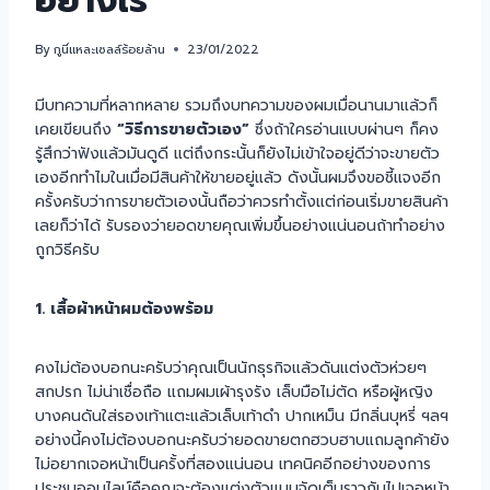
อย่างไร
By
กูนี่แหละเซลล์ร้อยล้าน
23/01/2022
มีบทความที่หลากหลาย รวมถึงบทความของผมเมื่อนานมาแล้วก็
เคยเขียนถึง
“วิธีการขายตัวเอง”
ซึ่งถ้าใครอ่านแบบผ่านๆ ก็คง
รู้สึกว่าฟังแล้วมันดูดี แต่ถึงกระนั้นก็ยังไม่เข้าใจอยู่ดีว่าจะขายตัว
เองอีกทำไมในเมื่อมีสินค้าให้ขายอยู่แล้ว ดังนั้นผมจึงขอชี้แจงอีก
ครั้งครับว่าการขายตัวเองนั้นถือว่าควรทำตั้งแต่ก่อนเริ่มขายสินค้า
เลยก็ว่าได้ รับรองว่ายอดขายคุณเพิ่มขึ้นอย่างแน่นอนถ้าทำอย่าง
ถูกวิธีครับ
1. เสื้อผ้าหน้าผมต้องพร้อม
คงไม่ต้องบอกนะครับว่าคุณเป็นนักธุรกิจแล้วดันแต่งตัวห่วยๆ
สกปรก ไม่น่าเชื่อถือ แถมผมเผ้ารุงรัง เล็บมือไม่ตัด หรือผู้หญิง
บางคนดันใส่รองเท้าแตะแล้วเล็บเท้าดำ ปากเหม็น มีกลิ่นบุหรี่ ฯลฯ
อย่างนี้คงไม่ต้องบอกนะครับว่ายอดขายตกฮวบฮาบแถมลูกค้ายัง
ไม่อยากเจอหน้าเป็นครั้งที่สองแน่นอน เทคนิคอีกอย่างของการ
ประชุมออนไลน์คือคุณจะต้องแต่งตัวแบบจัดเต็มราวกับไปเจอหน้า