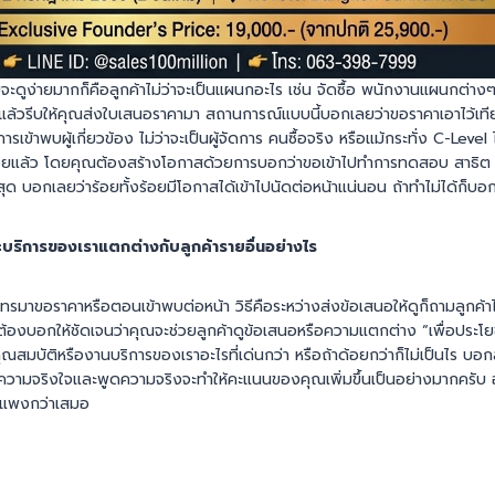
ยบจะดูง่ายมากก็คือลูกค้าไม่ว่าจะเป็นแผนกอะไร เช่น จัดซื้อ พนักงานแผนกต่
้ แล้วรีบให้คุณส่งใบเสนอราคามา สถานการณ์แบบนี้บอกเลยว่าขอราคาเอาไว้เทียบ
รเข้าพบผู้เกี่ยวข้อง ไม่ว่าจะเป็นผู้จัดการ คนซื้อจริง หรือแม้กระทั่ง C-Level
้อยแล้ว โดยคุณต้องสร้างโอกาสด้วยการบอกว่าขอเข้าไปทำการทดสอบ สาธิต หร
ที่สุด บอกเลยว่าร้อยทั้งร้อยมีโอกาสได้เข้าไปนัดต่อหน้าแน่นอน ถ้าทำไม่ได้ก็บอ
ละบริการของเราแตกต่างกับลูกค้ารายอื่นอย่างไร
ดนโทรมาขอราคาหรือตอนเข้าพบต่อหน้า วิธีคือระหว่างส่งข้อเสนอให้ดูก็ถามลูกค้
ต้องบอกให้ชัดเจนว่าคุณจะช่วยลูกค้าดูข้อเสนอหรือความแตกต่าง “เพื่อประโยชน์
าคุณสมบัติหรืองานบริการของเราอะไรที่เด่นกว่า หรือถ้าด้อยกว่าก็ไม่เป็นไร บอ
 ความจริงใจและพูดความจริงจะทำให้คะแนนของคุณเพิ่มขึ้นเป็นอย่างมากครับ อย่
ี่แพงกว่าเสมอ