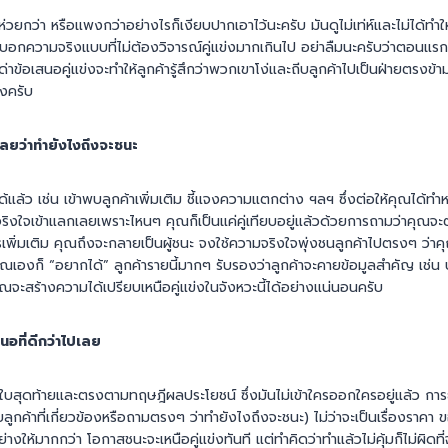
 ห่วยกว่า หรือแพงกว่าอย่างไรก็เงียบปากเอาไว้นะครับ มันดูไม่เท่ห์และไม่ได้ทำ
อกความจริงแบบที่ไม่ต้องวิจารณ์คู่แข่งมากเกินไป อย่าลืมนะครับว่าตอนแรกลูก
้อเสนอคู่แข่งจะทำให้ลูกค้ารู้สึกว่าพวกเขาโง่และถีบลูกค้าไปเป็นฝ่ายตรงข้าม เร
งครับ
ลยว่าทำยังไงถึงจะชนะ
ได้แล้ว เช่น เข้าพบลูกค้าเพิ่มเติม ชี้แจงความแตกต่าง ฯลฯ ซึ่งต่อให้คุณได้ทำห
จริงใจเข้าแลกเลยเพราะไหนๆ คุณก็เป็นแค่คู่เทียบอยู่แล้วด้วยการถามว่าคุณจ
รเพิ่มเติม คุณถึงจะกลายเป็นผู้ชนะ จงใช้ความจริงใจพุ่งชนลูกค้าไปตรงๆ ว่าคุ
วคุณเองก็ “อยากได้” ลูกค้ารายนี้มากๆ รับรองว่าลูกค้าจะคายข้อมูลสำคัญ เช่น
จะสร้างความได้เปรียบเหนือคู่แข่งในจังหวะนี้ได้อย่างแน่นอนครับ
สนอที่ดีกว่าไปเลย
ใบสุดท้ายและตรงตามทฤษฎีผลประโยชน์ ซึ่งมันไม่เข้าใครออกใครอยู่แล้ว การยื่น
บลูกค้าที่เกี่ยวข้องหรือถามตรงๆ ว่าทำยังไงถึงจะชนะ) ไม่ว่าจะเป็นเรื่องราค
างให้มากกว่า โอกาสชนะจะเหนือคู่แข่งทันที แต่ทำคิดว่าทำแล้วไม่คุ้มก็ไม่ผิด