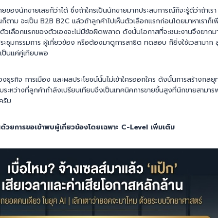
ยของนักขายเลยก็ว่าได้ ซึ่งถ้าใครเป็นนักขายมากประสบการณ์ก็จะรู้ดีว่าถ้าเรา 
ก็ตาม จะเป็น B2B B2C แล้วถ้าลูกค้าไปเห็นตัวเลือกแรกก่อนโดยมาหาเราก็เพ
าตัวเลือกแรกของตัวเองจะไม่มีข้อผิดพลาด ดังนั้นโอกาสที่จะชนะงานจึงยากมาก
ระชุมกรรมการ ผู้เกี่ยวข้อง หรือต้องมาดูการสาธิต ทดสอบ ก็ยิ่งใช้เวลามาก ลู
ป็นแค่คู่เทียบพอ
รื่องธุรกิจ การเมือง และผลประโยชน์นั้นไม่เข้าใครออกใคร ดังนั้นการสร้างกลย
บระหว่างที่ลูกค้ากำลังเปรียบเทียบจึงเป็นเทคนิคการขายขั้นสูงที่นักขายสามาร
ครับ
้นด้วยการขอเข้าพบผู้เกี่ยวข้องโดยเฉพาะ C-Level เพิ่มเติม