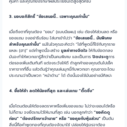
คุ้มค่า และคุณก็ยังรักษาผลประโยชน์ได้สูงสุดครับ
3. มอบอภิสิทธิ์ “ข้อเสนอนี้… เฉพาะคุณเท่านั้น”
เมื่อถึงตาที่คุณต้อง “ยอม” (แบบมีแผน) เช่น ต้องให้ส่วนลด หรือ
ของแถม จงอย่ารีบร้อน ใส่บทเข้าไปว่า
“ข้อเสนอนี้… มันพิเศษ
สำหรับคุณเท่านั้น”
แม้ในใจคุณจะคิดว่า “ไอ้ที่พูดนี่ก็ใช้กับทุกราย
แหละ (ฮา)” แต่คำพูดนี้จะสร้าง
มูลค่าทางจิตใจ
ให้กับข้อตกลง
มันจะทำให้พวกเขารู้สึกว่าเป็นคนพิเศษ และเป็นการ
ปิดประตู
การ
ต่อรองเพิ่มเติมทันที แต่จงระวังให้ดี ถ้าลูกค้าของคุณดันไปเช็ค
ราคาจากที่อื่น แล้วดันรู้ว่าคุณเล่นมุกนี้กับพวกเขา คุณอาจจะโดน
ประณามว่าเป็นพวก “หน้าด้าน” ได้ ดังนั้นจงใช้มันอย่างมีศิลปะ
4. ยื้อให้ช้า ลดให้น้อยที่สุด และเล่นเกม “ติ๊ดชึ่ง”
เมื่อโดนต้อนให้ต้องลดราคาหรือเพิ่มของแถม ไม่ว่าจะยอมได้หรือ
ไม่ก็ตาม จงยืดเกมไว้ให้นานที่สุด เช่น บอกลูกค้าว่า
“ขอคิดดู
ก่อน” “ต้องปรึกษาเจ้านาย” หรือ “ขอคุยกับหุ้นส่วน”
เป็นต้น
สิ่งนี้คือคำพูดทองที่คุณต้องงัดมาใช้ ปล่อยให้คู่เจรจาต้อง