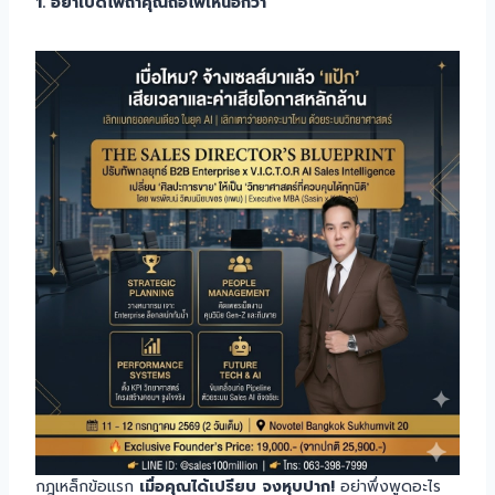
1. อย่าเปิดไพ่ถ้าคุณถือไพ่เหนือกว่า
กฎเหล็กข้อแรก
เมื่อคุณได้เปรียบ จงหุบปาก!
อย่าพึ่งพูดอะไร