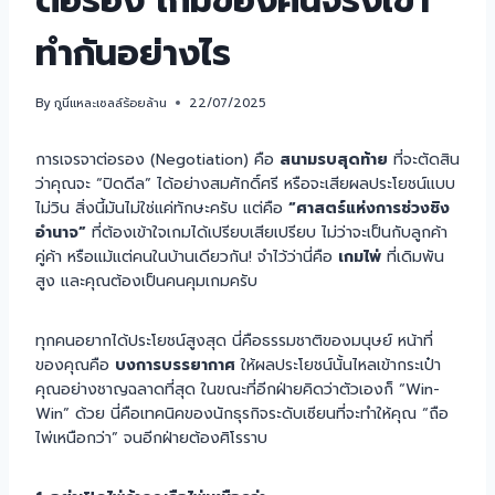
ต่อรอง เกมของคนจริงเขา
ทำกันอย่างไร
By
กูนี่แหละเซลล์ร้อยล้าน
22/07/2025
การเจรจาต่อรอง (Negotiation) คือ
สนามรบสุดท้าย
ที่จะตัดสิน
ว่าคุณจะ “ปิดดีล” ได้อย่างสมศักดิ์ศรี หรือจะเสียผลประโยชน์แบบ
ไม่วิน สิ่งนี้มันไม่ใช่แค่ทักษะครับ แต่คือ
“ศาสตร์แห่งการช่วงชิง
อำนาจ”
ที่ต้องเข้าใจเกมได้เปรียบเสียเปรียบ ไม่ว่าจะเป็นกับลูกค้า
คู่ค้า หรือแม้แต่คนในบ้านเดียวกัน! จำไว้ว่านี่คือ
เกมไพ่
ที่เดิมพัน
สูง และคุณต้องเป็นคนคุมเกมครับ
ทุกคนอยากได้ประโยชน์สูงสุด นี่คือธรรมชาติของมนุษย์ หน้าที่
ของคุณคือ
บงการบรรยากาศ
ให้ผลประโยชน์นั้นไหลเข้ากระเป๋า
คุณอย่างชาญฉลาดที่สุด ในขณะที่อีกฝ่ายคิดว่าตัวเองก็ “Win-
Win” ด้วย นี่คือเทคนิคของนักธุรกิจระดับเซียนที่จะทำให้คุณ “ถือ
ไพ่เหนือกว่า” จนอีกฝ่ายต้องศิโรราบ