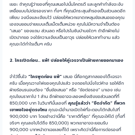
เยอะ ถ้าคุณรู้ว่าของที่คุณเสนอไปนั้นโคตรดี และลูกค้ากำลังจะงับ
เหยื่อแบบไม่ต่อรองราคา ทั้งๆ ที่คุณมีกระสุนสำรองเป็นส่วนลดอีก
เพียบ จงนิ่งและเงียบไว้ ปล่อยให้พวกเขาตกหลุมข้อเสนอของคุณ
เองจนยอมจ่ายแบบเต็มเม็ดเต็มหน่วย คุณไม่มีความจำเป็นต้อง
“เสนอ” ของแถม ส่วนลด หรือโปรโมชันบ้าบอใดๆ ถ้าอีกฝ่ายไม่
เปิดปากขอ จงใช้ความเงียบเป็นอาวุธ ปล่อยให้เวลาทำงาน แล้ว
คุณจะได้กำไรเต็มๆ ครับ
2. ใครเปิดก่อน… แพ้! ปล่อยให้คู่เจรจาเป็นฝ่ายคายออกมาเอง
จำไว้ขึ้นใจ
“ใครพูดก่อน แพ้”
เสมอ นี่คือกฎสากลของโต๊ะเจรจา
ครับ เมื่อคุณวางไพ่ของคุณไปแล้ว จงถอยไปนั่งไขว่ห้าง รอให้อีก
ฝ่ายร้อนรนจนต้อง “ยื่นข้อเสนอ” หรือ “ข้อต่อรอง” มาเอง เช่น
คุณโยนราคาไป 1 ล้าน อีกฝ่ายอาจจะลองหยั่งเชิงขอส่วนลดที่ที่
850,000 บาท ในวินาทีนั้นเองที่
คุณรู้แล้วว่า “ขีดจำกัด” ที่พวก
เขาพอใจอยู่ตรงไหน
คุณจะมีอำนาจเปิดไพ่ที่จะตอบโต้กลับไปที่
900,000 บาท โดยอ้างว่านี่คือ “ราคาดีที่สุด” ที่คุณจะให้ได้ (ทั้งที่
จริงๆ คุณลงไปได้ถึง 850,000) พวกเขาอาจจะยอมรับ
900,000 บาทหน้าตาเฉยเลยก็ได้ เพราะคิดว่านี่คือการต่อรองที่