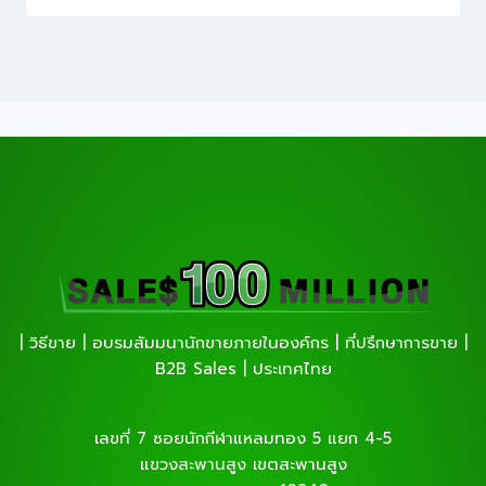
| วิธีขาย | อบรมสัมมนานักขายภายในองค์กร | ที่ปรึกษาการขาย |
B2B Sales | ประเทศไทย
เลขที่ 7 ซอยนักกีฬาแหลมทอง 5 แยก 4-5
แขวงสะพานสูง เขตสะพานสูง